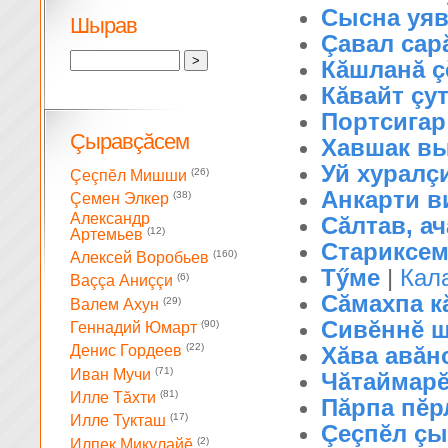
Сысна уяв
Шырав
Çавал сар
Кăшланă ç
Кăвайт çу
Портсигар
Çыравçăсем
Хавшак в
Уй xуралç
(26)
Çеçпĕл Мишши
Анкарти в
(38)
Çемен Элкер
Александр
Сăлтав, а
(12)
Артемьев
Стариксе
(160)
Алексей Воробьев
Тӳме
|
Кал
(6)
Ваççа Аниççи
Сăмахпа к
(29)
Валем Ахун
Сивĕннĕ 
(90)
Геннадий Юмарт
(22)
Хăва авăн
Денис Гордеев
(71)
Иван Мучи
Чăтаймарĕ
(81)
Илле Тăхти
Пăрпа пĕр
(17)
Илле Тукташ
Çеçпĕл çы
(2)
Илпек Микулайĕ