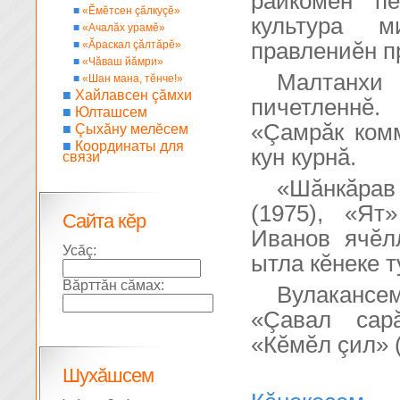
райкомĕн п
■
«Ĕмĕтсен çăлкуçĕ»
культура м
■
«Ачалăх урамĕ»
■
«Ăраскал çăлтăрĕ»
правлениĕн п
■
«Чăваш йăмри»
Малтанхи 
■
«Шан мана, тĕнче!»
■
Хайлавсен çăмхи
пичетленнĕ
■
Юлташсем
«Çамрăк ком
■
Çыхăну мелĕсем
■
Координаты для
кун курнă.
связи
«Шăнкăрав
(1975), «Я
Сайта кĕр
Иванов ячĕл
Усăç:
ытла кĕнеке 
Вăрттăн сăмах:
Вулакансе
«Çавал сарă
«Кĕмĕл çил» (
Шухăшсем