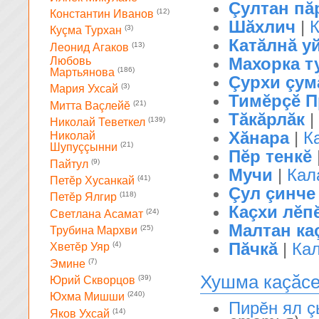
Çултан пă
(12)
Константин Иванов
Шăхлич
|
(3)
Куçма Турхан
Катăлнă у
(13)
Леонид Агаков
Махорка т
Любовь
(186)
Мартьянова
Çурхи çум
(3)
Мария Ухсай
Тимĕрçĕ П
(21)
Митта Ваçлейĕ
Тăкăрлăк
|
(139)
Николай Теветкел
Xăнара
|
К
Николай
(21)
Шупуççынни
Пĕр тенкĕ
(9)
Пайтул
Мучи
|
Кал
(41)
Петĕр Хусанкай
Çул çинче
(118)
Петĕр Ялгир
Каçхи лĕп
(24)
Светлана Асамат
Малтан ка
(25)
Трубина Мархви
Пăчкă
|
Ка
(4)
Хветĕр Уяр
(7)
Эмине
Хушма каçăс
(39)
Юрий Скворцов
(240)
Юхма Мишши
Пирĕн ял 
(14)
Яков Ухсай