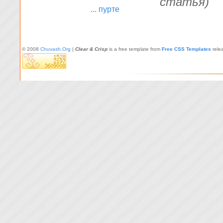
статья)
... пурте
© 2008
Chuvash.Org
|
Clear & Crisp
is a free template from
Free CSS Templates
rele