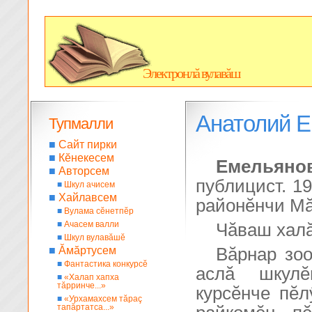
Электронлă вулавăш
Анатолий 
Тупмалли
■
Сайт пирки
■
Кĕнекесем
Емельяно
■
Авторсем
публицист. 1
■
Шкул ачисем
■
Хайлавсем
районĕнчи Мă
■
Вулама сĕнетпĕр
■
Ачасем валли
Чăваш халă
■
Шкул вулавăшĕ
■
Ăмăртусем
Вăрнар зоо
■
Фантастика конкурсĕ
аслă шкулĕ
■
«Халап хапха
тăрринче...»
курсĕнче пĕл
■
«Урхамахсем тăраç
тапăртатса...»