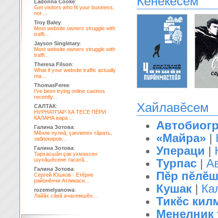
Кĕнекесем
Ladonna Cooke
:
Get visitors who fit your business,
not ...
Troy Baley
:
Most website owners struggle with
traffi...
Jayson Singletary
:
Most website owners struggle with
traffi...
Theresa Filson
:
What if your website traffic actually
ma...
ThomasFeree
:
I've been trying online casinos
recently...
Хайлавĕсем
САЛТАК
:
НУРНАТПАР-ХА ТЕСЕ ПЁРИ
КАЛАНА вара ...
Автобиог
Галина Зотова
:
Мĕнле пулнă, çаплипех тăрать,
«Майра»
|
заблокиров...
Упераци
|
Галина Зотова
:
Тархасшăн çак ухмахсен
шухăшĕсене тасатă...
Турпас
|
А
Галина Зотова
:
Пĕр пĕлĕш
Сергей Юшков - Етĕрне
районĕнчи Атликаси...
Кушак
|
Ка
rozemelyanowa
:
Лайăх сăвă ачасемшĕн...
Тикĕс кил
Менелник