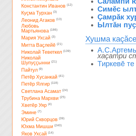
Салампи 
(12)
Константин Иванов
Симĕс ыл
(3)
Куçма Турхан
Ҫамрӑк ху
(13)
Леонид Агаков
Ылтӑн пу
Любовь
(186)
Мартьянова
Хушма каçăс
(3)
Мария Ухсай
(21)
Митта Ваçлейĕ
А.С.Артемь
(139)
Николай Теветкел
хаçатри с
Николай
Тиркевĕ те
(21)
Шупуççынни
(9)
Пайтул
(41)
Петĕр Хусанкай
(118)
Петĕр Ялгир
(24)
Светлана Асамат
(25)
Трубина Мархви
(4)
Хветĕр Уяр
(7)
Эмине
(39)
Юрий Скворцов
(240)
Юхма Мишши
(14)
Яков Ухсай