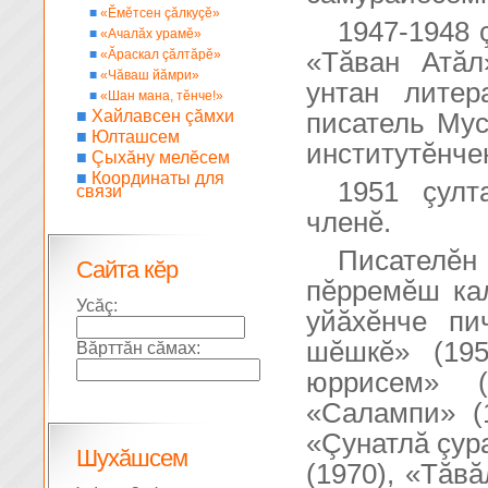
■
«Ĕмĕтсен çăлкуçĕ»
1947-1948 
■
«Ачалăх урамĕ»
■
«Ăраскал çăлтăрĕ»
«Тăван Атăл
■
«Чăваш йăмри»
унтан литер
■
«Шан мана, тĕнче!»
■
Хайлавсен çăмхи
писатель Мус
■
Юлташсем
институтĕнче
■
Çыхăну мелĕсем
■
Координаты для
1951 çул
связи
членĕ.
Писателĕн
Сайта кĕр
пĕрремĕш кал
Усăç:
уйăхĕнче пи
шĕшкĕ» (195
Вăрттăн сăмах:
юррисем» (
«Салампи» (1
«Çунатлă çур
Шухăшсем
(1970), «Тăв