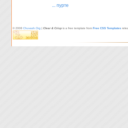
... пурте
© 2008
Chuvash.Org
|
Clear & Crisp
is a free template from
Free CSS Templates
rele