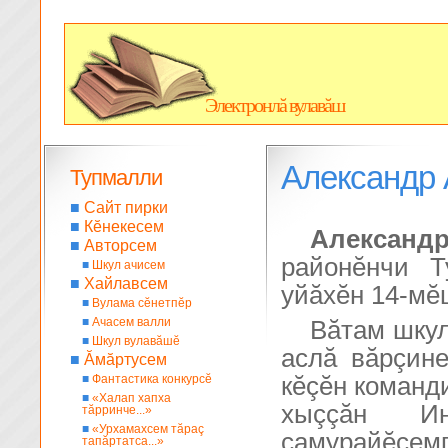
Электронлă вулавăш
Александр
Тупмалли
■
Сайт пирки
■
Кĕнекесем
Александ
■
Авторсем
районĕнчи 
■
Шкул ачисем
■
Хайлавсем
уйăхĕн 14-мĕ
■
Вулама сĕнетпĕр
■
Ачасем валли
Вăтам шкул
■
Шкул вулавăшĕ
аслă вăрçине
■
Ăмăртусем
■
Фантастика конкурсĕ
кĕçĕн команд
■
«Халап хапха
хыççăн И
тăрринче...»
■
«Урхамахсем тăраç
самурайĕсемп
тапăртатса...»