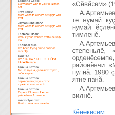
Ladonna Cooke
:
«Сăвăсем» (19
Get visitors who fit your business,
not ...
А.Артемье
Troy Baley
:
Most website owners struggle with
traffi...
те нумай куç
Jayson Singletary
:
нумай ĕçлен
Most website owners struggle with
traffi...
тимленĕ.
Theresa Filson
:
What if your website traffic actually
ma...
А.Артемье
ThomasFeree
:
I've been trying online casinos
степеньлĕ, 
recently...
орденĕсемпе,
САЛТАК
:
НУРНАТПАР-ХА ТЕСЕ ПЁРИ
КАЛАНА вара ...
районĕнчи «М
Галина Зотова
:
Мĕнле пулнă, çаплипех тăрать,
пулнă. 1980 
заблокиров...
ятне панă.
Галина Зотова
:
Тархасшăн çак ухмахсен
шухăшĕсене тасатă...
А.Артемье
Галина Зотова
:
Сергей Юшков - Етĕрне
вилнĕ.
районĕнчи Атликаси...
rozemelyanowa
:
Лайăх сăвă ачасемшĕн...
Кĕнекесем