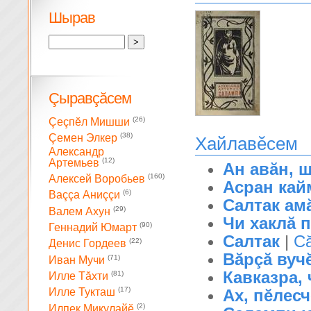
Шырав
Çыравçăсем
(26)
Çеçпĕл Мишши
(38)
Çемен Элкер
Хайлавĕсем
Александр
(12)
Артемьев
Ан авăн, 
(160)
Алексей Воробьев
Асран кай
(6)
Ваççа Аниççи
Салтак ам
(29)
Валем Ахун
Чи хаклă 
(90)
Геннадий Юмарт
Салтак
|
С
(22)
Денис Гордеев
Вăрçă вучĕ
(71)
Иван Мучи
Кавказра, 
(81)
Илле Тăхти
(17)
Ах, пĕлесч
Илле Тукташ
(2)
Илпек Микулайĕ