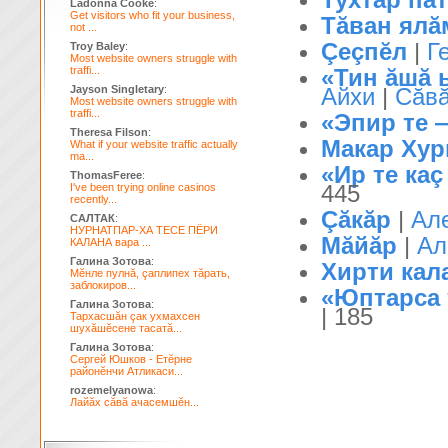
Ladonna Cooke
:
Get visitors who fit your business,
Тăван ялă
not ...
Çеçпĕл
|
Г
Troy Baley
:
Most website owners struggle with
traffi...
«Тин ăшă ы
Jayson Singletary
:
Айхи
|
Сăв
Most website owners struggle with
traffi...
«Эпир те —
Theresa Filson
:
Макар Хур
What if your website traffic actually
ma...
«Ир те каç
ThomasFeree
:
445
I've been trying online casinos
recently...
Çăкăр
|
Ал
САЛТАК
:
НУРНАТПАР-ХА ТЕСЕ ПЁРИ
Мăйăр
|
Ал
КАЛАНА вара ...
Галина Зотова
:
Хирти кал
Мĕнле пулнă, çаплипех тăрать,
заблокиров...
«Юптарса т
Галина Зотова
:
| 185
Тархасшăн çак ухмахсен
шухăшĕсене тасатă...
Галина Зотова
:
Сергей Юшков - Етĕрне
районĕнчи Атликаси...
rozemelyanowa
:
Лайăх сăвă ачасемшĕн...