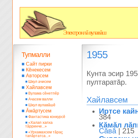
Электронлă вулавăш
1955
Тупмалли
■
Сайт пирки
■
Кĕнекесем
Кунта эсир 19
■
Авторсем
пултаратăр.
■
Шкул ачисем
■
Хайлавсем
■
Вулама сĕнетпĕр
Хайлавсем
■
Ачасем валли
■
Шкул вулавăшĕ
Иртсе кайн
■
Ăмăртусем
384
■
Фантастика конкурсĕ
■
«Халап хапха
Кăмăл лăпк
тăрринче...»
Сăвă
| 215
■
«Урхамахсем тăраç
тапăртатса...»