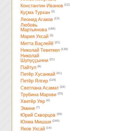
(12)
Константин Иванов
(3)
Куçма Турхан
(13)
Леонид Агаков
Любовь
(186)
Мартьянова
(3)
Мария Ухсай
(21)
Митта Ваçлейĕ
(139)
Николай Теветкел
Николай
(21)
Шупуççынни
(9)
Пайтул
(41)
Петĕр Хусанкай
(118)
Петĕр Ялгир
(24)
Светлана Асамат
(25)
Трубина Мархви
(4)
Хветĕр Уяр
(7)
Эмине
(39)
Юрий Скворцов
(240)
Юхма Мишши
(14)
Яков Ухсай