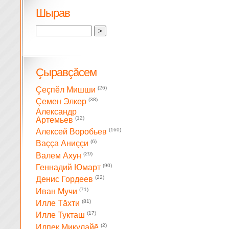
Шырав
Çыравçăсем
(26)
Çеçпĕл Мишши
(38)
Çемен Элкер
Александр
(12)
Артемьев
(160)
Алексей Воробьев
(6)
Ваççа Аниççи
(29)
Валем Ахун
(90)
Геннадий Юмарт
(22)
Денис Гордеев
(71)
Иван Мучи
(81)
Илле Тăхти
(17)
Илле Тукташ
(2)
Илпек Микулайĕ