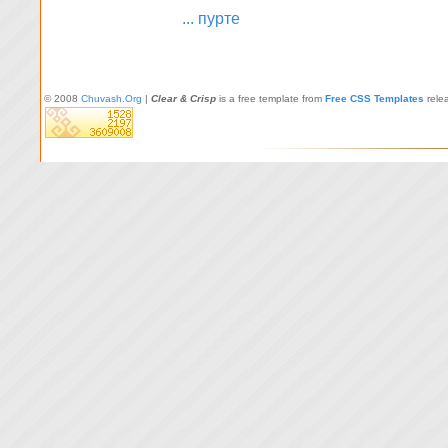
... пурте
© 2008
Chuvash.Org
|
Clear & Crisp
is a free template from
Free CSS Templates
rele