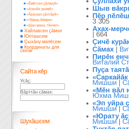
Çуллахи уя
■
«Ĕмĕтсен çăлкуçĕ»
Шыв вăкр
■
«Ачалăх урамĕ»
Пĕр пĕлĕш
■
«Ăраскал çăлтăрĕ»
3 305
■
«Чăваш йăмри»
■
«Шан мана, тĕнче!»
Ахах-мерч
■
Хайлавсен çăмхи
| 664
■
Юлташсем
Çичĕ курă
■
Çыхăну мелĕсем
■
Координаты для
Сăмах
|
Ви
связи
Пирĕн енч
Виталий С
Пуçа таят
Сайта кĕр
«Саркайăк 
Усăç:
Мишши
|
С
«Мĕн вăл 
Вăрттăн сăмах:
Юхма Миш
«Эп уйра ç
Мишши
|
С
«Юрату ăçт
Шухăшсем
Мишши
|
С
Тухтăр па