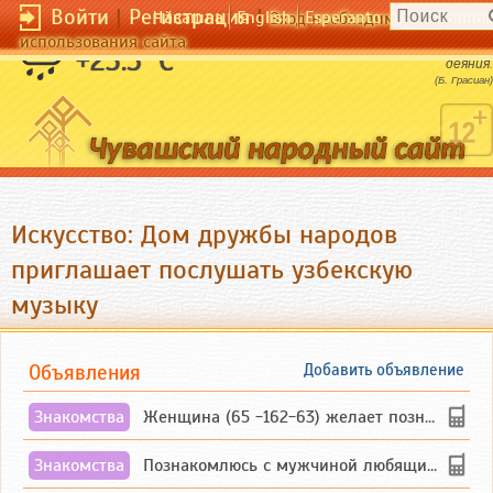
Войти
|
Регистрация
|
Чӑвашла
English
Esperanto
Вход необходим для полног
использования сайта
Защита дурного деяния хуже самого
+23.5 °C
деяния.
(Б. Грасиан)
Искусство: Дом дружбы народов
приглашает послушать узбекскую
музыку
Объявления
Добавить объявление
Знакомства
Женщина (65 -162-63) желает познакомиться с одиноким, добродушным, без вредных ...
Знакомства
Познакомлюсь с мужчиной любящим танцевать и петь на родном чувашском языке