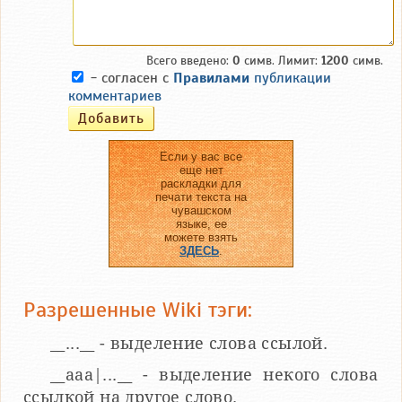
Всего введено:
0
симв. Лимит:
1200
симв.
- согласен с
Правилами
публикации
комментариев
Если у вас все
еще нет
раскладки для
печати текста на
чувашском
языке, ее
можете взять
ЗДЕСЬ
.
Разрешенные Wiki тэги:
__...__ - выделение слова ссылой.
__aaa|...__ - выделение некого слова
ссылкой на другое слово.