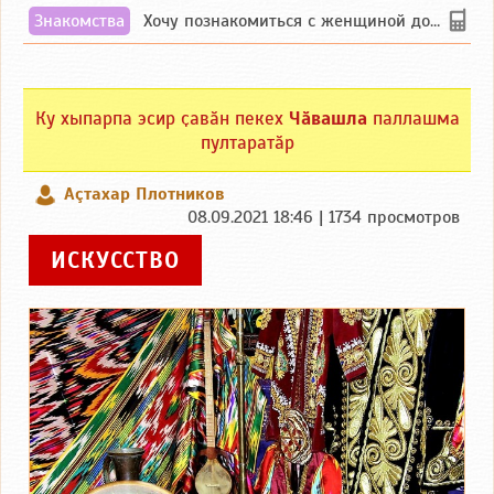
Знакомства
Хочу познакомиться с женщиной до 55 лет чувашской или русской национальности дл...
Ку хыпарпа эсир ҫавӑн пекех
Чӑвашла
паллашма
пултаратӑр
Аçтахар Плотников
08.09.2021 18:46 | 1734 просмотров
ИСКУССТВО