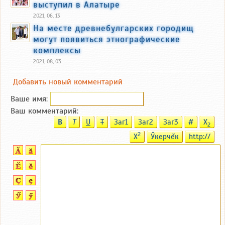
выступил в Алатыре
2021, 06, 13
На месте древнебулгарских городищ
могут появиться этнографические
комплексы
2021, 08, 03
Добавить новый комментарий
Ваше имя:
Ваш комментарий:
B
T
U
T
Заг1
Заг2
Заг3
#
X
2
2
X
Ӳкерчĕк
http://