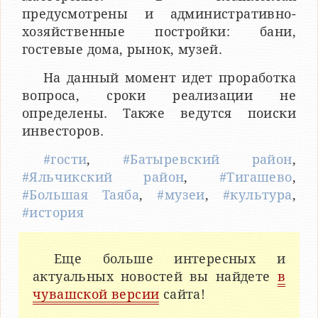
предусмотрены и административно-
хозяйственные постройки: бани,
гостевые дома, рынок, музей.
На данный момент идет проработка
вопроса, сроки реализации не
определены. Также ведутся поиски
инвесторов.
#гости
,
#Батыревский район
,
#Яльчикский район
,
#Тигашево
,
#Большая Таяба
,
#музеи
,
#культура
,
#история
Еще больше интересных и
актуальных новостей вы найдете
в
чувашской версии
сайта!