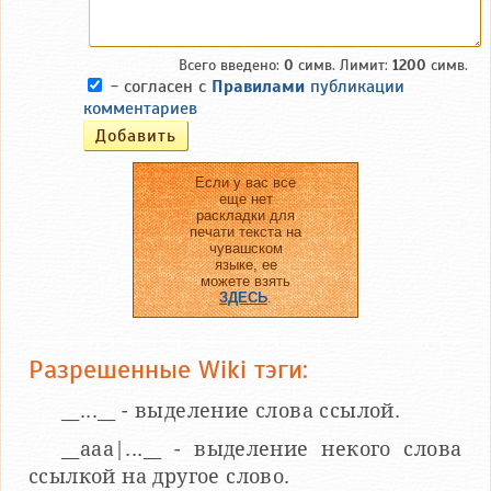
Всего введено:
0
симв. Лимит:
1200
симв.
- согласен с
Правилами
публикации
комментариев
Если у вас все
еще нет
раскладки для
печати текста на
чувашском
языке, ее
можете взять
ЗДЕСЬ
.
Разрешенные Wiki тэги:
__...__ - выделение слова ссылой.
__aaa|...__ - выделение некого слова
ссылкой на другое слово.