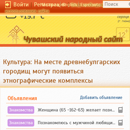
Войти
|
Регистрация
|
Чӑвашла
English
Esperanto
Вход необходим для полног
использования сайта
Что такое любовь? Это - зубная боль в
+19.7 °C
сердце.
(Г. Гейне)
Культура: На месте древнебулгарских
городищ могут появиться
этнографические комплексы
Объявления
Добавить объявление
Знакомства
Женщина (65 -162-63) желает познакомиться с одиноким, добродушным, без вредных ...
Знакомства
Познакомлюсь с мужчиной любящим танцевать и петь на родном чувашском языке