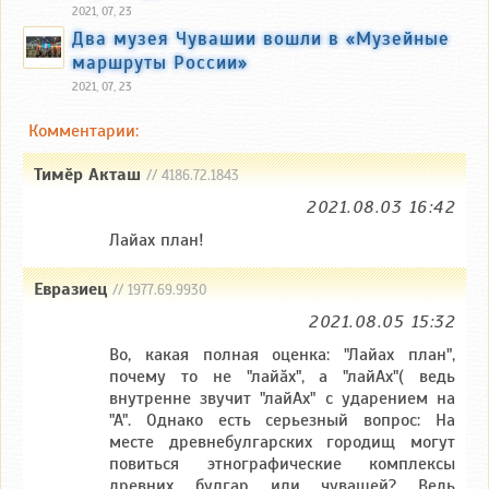
2021, 07, 23
Два музея Чувашии вошли в «Музейные
маршруты России»
2021, 07, 23
Комментарии:
Тимӗр Акташ
// 4186.72.1843
2021.08.03 16:42
Лайах план!
Евразиец
// 1977.69.9930
2021.08.05 15:32
Во, какая полная оценка: "Лайах план",
почему то не "лайăх", а "лайАх"( ведь
внутренне звучит "лайАх" с ударением на
"А". Однако есть серьезный вопрос: На
месте древнебулгарских городищ могут
повиться этнографические комплексы
древних булгар или чувашей? Ведь