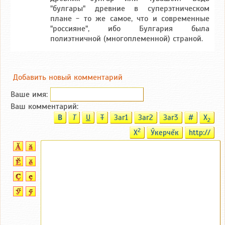
"булгары" древние в суперэтническом
плане - то же самое, что и современные
"россияне", ибо Булгария была
полиэтничной (многоплеменной) страной.
Добавить новый комментарий
Ваше имя:
Ваш комментарий:
B
T
U
T
Заг1
Заг2
Заг3
#
X
2
2
X
Ӳкерчĕк
http://