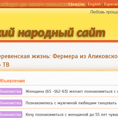
Чӑвашла
English
Espera
необходим для полного использования сайта
Любовь проща
еревенская жизнь: Фермера из Аликовско
о ТВ
Объявления
Знакомства
Женщина (65 -162-63) желает познакомиться с одино
Знакомства
Познакомлюсь с мужчиной любящим танцевать и 
Знакомства
Хочу познакомиться с женщиной до 55 лет чувашской