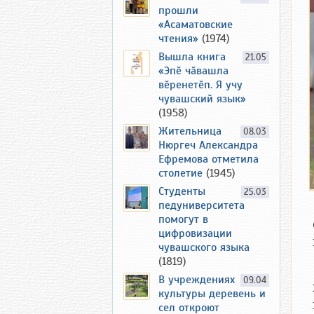
прошли
«Асаматовские
чтения»
(1974)
Вышла книга
21.05
«Эпӗ чӑвашла
вӗренетӗп. Я учу
чувашский язык»
(1958)
Жительница
08.03
Нюргеч Александра
Ефремова отметила
столетие
(1945)
Студенты
25.03
педуниверситета
помогут в
цифровизации
чувашского языка
(1819)
В учреждениях
09.04
культуры деревень и
сел откроют