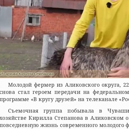
Из архива Кирилла Степанова
Молодой фермер из Аликовского округа, 2
снова стал героем передачи на федеральном
программе «В кругу друзей» на телеканале «Рос
Съемочная группа побывала в Чуваш
хозяйстве Кирилла Степанова в Аликовском о
повседневную жизнь современного молодого 