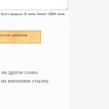
Всего введено:
0
симв. Лимит:
1200
симв.
кста на чувашском
.
 на другое слово.
кой на внешнюю ссылку.