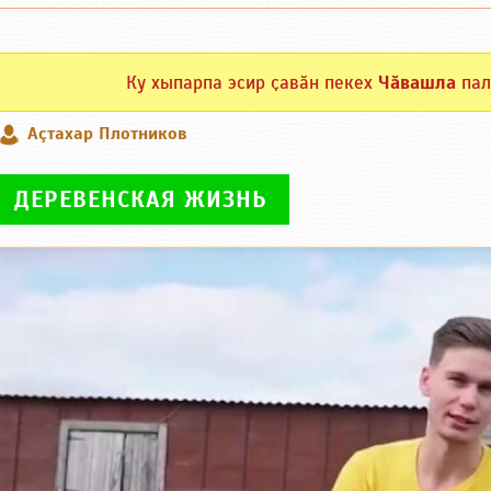
Ку хыпарпа эсир ҫавӑн пекех
Чӑвашла
пал
Аçтахар Плотников
ДЕРЕВЕНСКАЯ ЖИЗНЬ