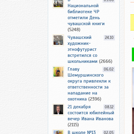
09.06
Национальной
библиотеке ЧР
отметили День
чувашской книги
(5248)
Чувашский
24.10
художник-
этнофутурист
встретился со
школьниками
(2666)
Главу
06.02
Шемуршинского
округа привлекли к
ответственности за
нападание на
охотника
(2396)
21 декабря
08.12
состоится юбилейный
вечер Ивана Иванова
(2115)
В школе №13
02.05