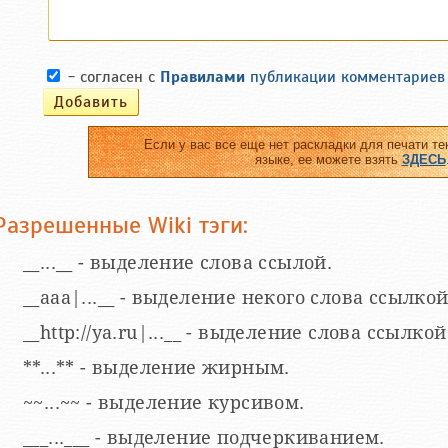
- согласен с
Правилами
публикации комментариев
Если у вас все еще нет раскладки для печати те
языке, ее можете взять
ЗДЕСЬ
Разрешенные Wiki тэги:
__...__ - выделение слова ссылой.
__aaa|...__ - выделение некого слова ссылкой
__http://ya.ru|...__ - выделение слова ссыл
**...** - выделение жирным.
~~...~~ - выделение курсивом.
___...___ - выделение подчеркиванием.