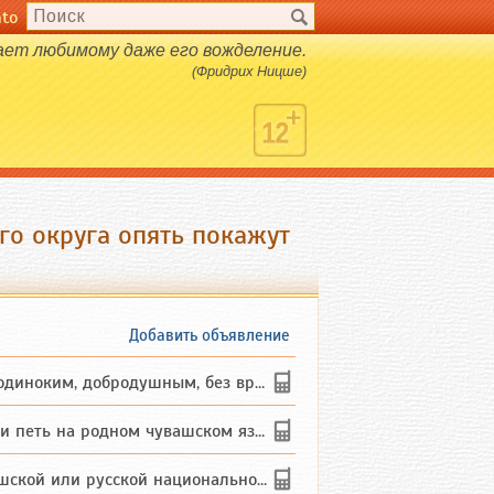
nto
ет любимому даже его вожделение.
(Фридрих Ницше)
го округа опять покажут
Добавить объявление
ким, добродушным, без вредных ...
петь на родном чувашском языке
 или русской национальности дл...