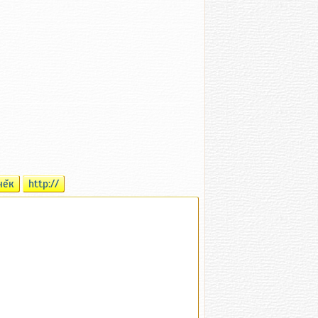
чĕк
http://