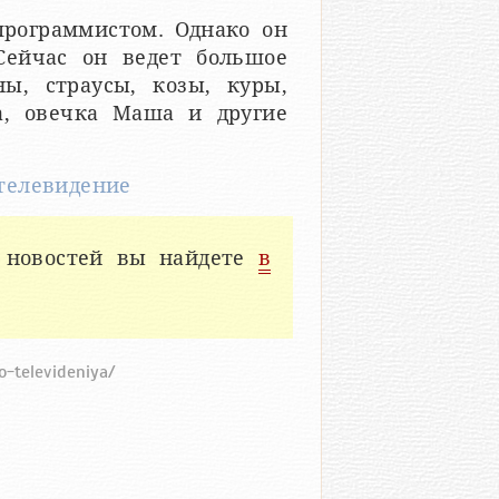
программистом. Однако он
Сейчас он ведет большое
ы, страусы, козы, куры,
а, овечка Маша и другие
телевидение
 новостей вы найдете
в
o-televideniya/