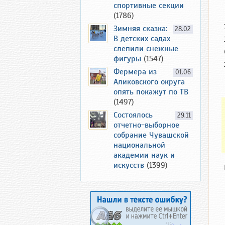
спортивные секции
(1786)
Зимняя сказка:
28.02
В детских садах
слепили снежные
фигуры
(1547)
Фермера из
01.06
Аликовского округа
опять покажут по ТВ
(1497)
Состоялось
29.11
отчетно-выборное
собрание Чувашской
национальной
академии наук и
искусств
(1399)