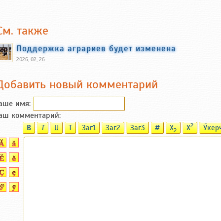
См. также
Поддержка аграриев будет изменена
2026, 02, 26
Добавить новый комментарий
аше имя:
аш комментарий:
2
B
T
U
T
Заг1
Заг2
Заг3
#
X
X
Ӳкер
2