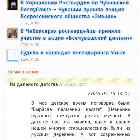
В Управлении Росгвардии по Чувашской
Республике – Чувашии прошла лекция
Всероссийского общества «Знание»
2026, 04, 09
В Чебоксарах росгвардейцы приняли
участие в акции «Всечувашский диктант»
2026, 04, 26
Судьба и наследие легендарного Ухсая
2026, 04, 26
Комментарии:
Из далекого детства
// 3753.90.6577
2026.05.25 14:07
В моё детское время поговорка была:
"Вырăсла пĕлменни касать" (Незнание
русского, по-русски режет, мучает). В
детстве нас это мучило, даже в школе
нашей многие старшеклассники были из
русских деревень. А вот современных