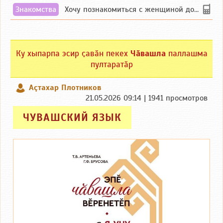
Знакомства
Хочу познакомиться с женщиной до 55 лет чувашской или русской национальности дл...
Ку хыпарпа эсир ҫавӑн пекех
Чӑвашла
паллашма
пултаратӑр
Аçтахар Плотников
21.05.2026 09:14 | 1941 просмотров
ЧУВАШСКИЙ ЯЗЫК