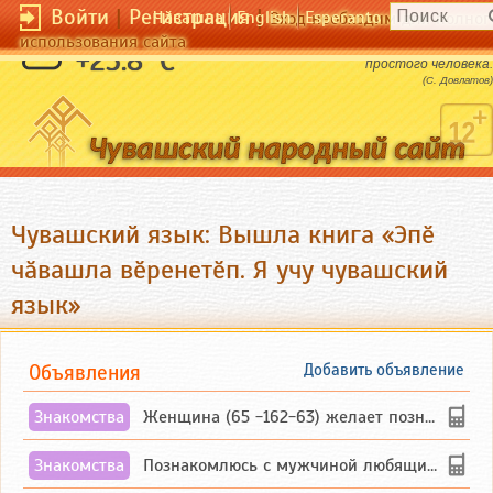
Войти
|
Регистрация
|
Чӑвашла
English
Esperanto
Вход необходим для полног
использования сайта
Гений - это бессмертный вариант
+25.8 °C
простого человека.
(С. Довлатов)
Чувашский язык: Вышла книга «Эпӗ
чӑвашла вӗренетӗп. Я учу чувашский
язык»
Объявления
Добавить объявление
Знакомства
Женщина (65 -162-63) желает познакомиться с одиноким, добродушным, без вредных ...
Знакомства
Познакомлюсь с мужчиной любящим танцевать и петь на родном чувашском языке