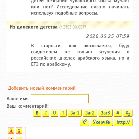
детей незнание чувашского языка мучает
или нет? Исследование нужно начинать
используя подобные вопросы.
Из далекого детства
// 3753.90.6577
2026.06.25 07:39
В старости, как оказывается, буду
свидетелем не только изучения в
российских школах арабского языка, но и
ЕГЭ по арабскому.
Добавить новый комментарий
Ваше имя:
Ваш комментарий:
B
T
U
T
Заг1
Заг2
Заг3
#
X
2
2
X
Ӳкерчĕк
http://