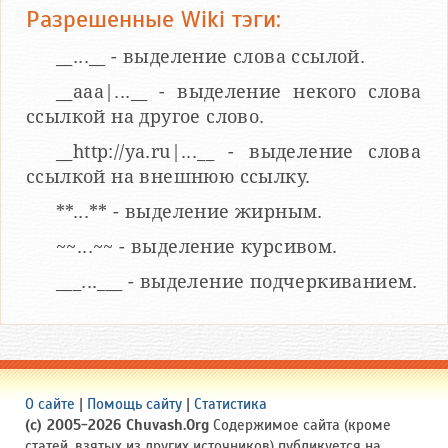
Разрешенные Wiki тэги:
__...__ - выделение слова ссылой.
__aaa|...__ - выделение некого слова
ссылкой на другое слово.
__http://ya.ru|...__ - выделение слова
ссылкой на внешнюю ссылку.
**...** - выделение жирным.
~~...~~ - выделение курсивом.
___...___ - выделение подчеркиванием.
О сайте
|
Помощь сайту
|
Статистика
(c) 2005-2026 Chuvash.Org
Содержимое сайта (кроме
статей, взятых из других источников) публикуется на