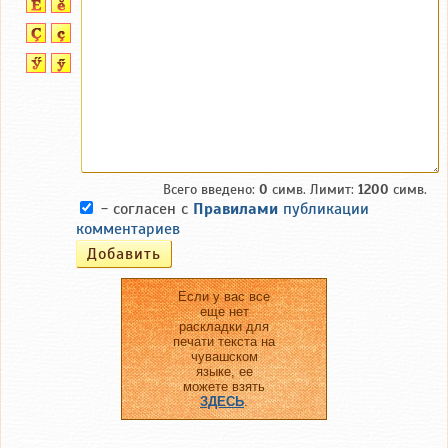
Всего введено:
0
симв. Лимит:
1200
симв.
- согласен с
Правилами
публикации
комментариев
Если у вас все
еще нет
раскладки для
печати текста на
чувашском
языке, ее
можете взять
ЗДЕСЬ
.