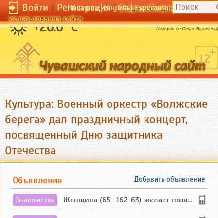
Войти
|
Регистрация
|
Чӑвашла
English
Esperanto
Вход необходим для полног
использования сайта
Мы в ответе за тех, кого приручили.
+26.0 °C
(Антуан де Сент-Экзюпери)
Культура: Военный оркестр «Волжские
берега» дал праздничный концерт,
посвященный Дню защитника
Отечества
Объявления
Добавить объявление
Знакомства
Женщина (65 -162-63) желает познакомиться с одиноким, добродушным, без вредных ...