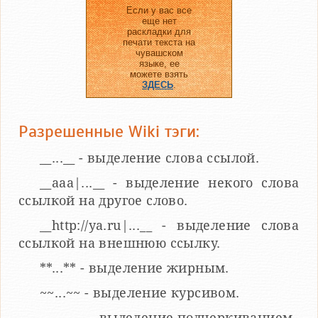
Если у вас все
еще нет
раскладки для
печати текста на
чувашском
языке, ее
можете взять
ЗДЕСЬ
.
Разрешенные Wiki тэги:
__...__ - выделение слова ссылой.
__aaa|...__ - выделение некого слова
ссылкой на другое слово.
__http://ya.ru|...__ - выделение слова
ссылкой на внешнюю ссылку.
**...** - выделение жирным.
~~...~~ - выделение курсивом.
___...___ - выделение подчеркиванием.