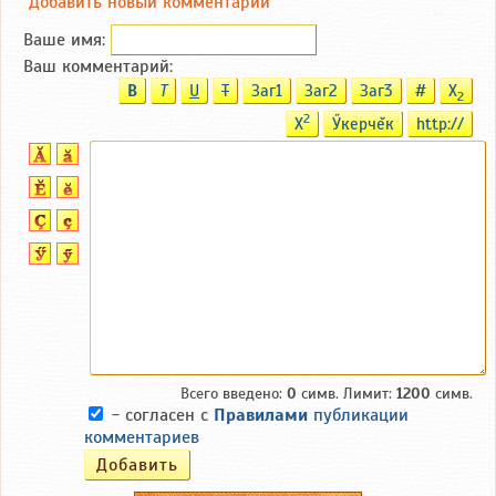
Добавить новый комментарий
Ваше имя:
Ваш комментарий:
B
T
U
T
Заг1
Заг2
Заг3
#
X
2
2
X
Ӳкерчĕк
http://
Всего введено:
0
симв. Лимит:
1200
симв.
- согласен с
Правилами
публикации
комментариев