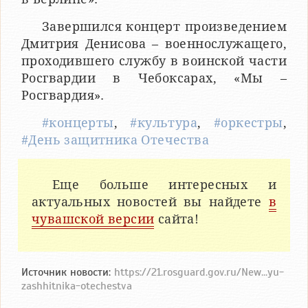
Завершился концерт произведением
Дмитрия Денисова – военнослужащего,
проходившего службу в воинской части
Росгвардии в Чебоксарах, «Мы –
Росгвардия».
#концерты
,
#культура
,
#оркестры
,
#День защитника Отечества
Еще больше интересных и
актуальных новостей вы найдете
в
чувашской версии
сайта!
Источник новости:
https://21.rosguard.gov.ru/New...yu-
zashhitnika-otechestva