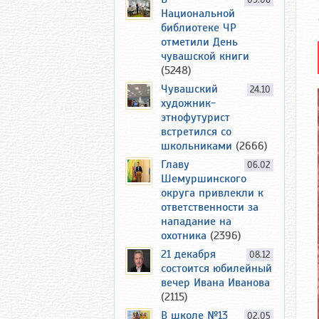
09.06
Национальной
библиотеке ЧР
отметили День
чувашской книги
(5248)
Чувашский
24.10
художник-
этнофутурист
встретился со
школьниками
(2666)
Главу
06.02
Шемуршинского
округа привлекли к
ответственности за
нападание на
охотника
(2396)
21 декабря
08.12
состоится юбилейный
вечер Ивана Иванова
(2115)
В школе №13
02.05