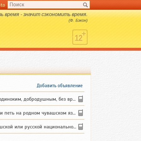
nto
 время - значит сэкономить время.
(Ф. Бэкон)
Добавить объявление
ким, добродушным, без вредных ...
петь на родном чувашском языке
 или русской национальности дл...