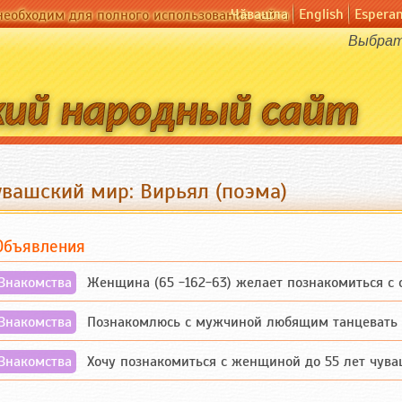
Чӑвашла
English
Espera
необходим для полного использования сайта
Выбрать
увашский мир: Вирьял (поэма)
Объявления
Знакомства
Женщина (65 -162-63) желает познакомиться с одино
Знакомства
Познакомлюсь с мужчиной любящим танцевать и 
Знакомства
Хочу познакомиться с женщиной до 55 лет чувашской