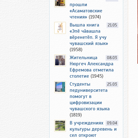
прошли
«Асаматовские
чтения»
(1974)
Вышла книга
21.05
«Эпӗ чӑвашла
вӗренетӗп. Я учу
чувашский язык»
(1958)
Жительница
08.03
Нюргеч Александра
Ефремова отметила
столетие
(1945)
Студенты
25.03
педуниверситета
помогут в
цифровизации
чувашского языка
(1819)
В учреждениях
09.04
культуры деревень и
сел откроют