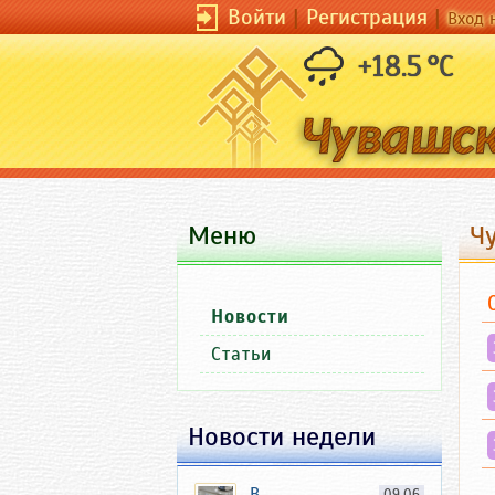
Войти
|
Регистрация
|
Вход 
+18.5 °C
Меню
Ч
Новости
Статьи
Новости недели
В