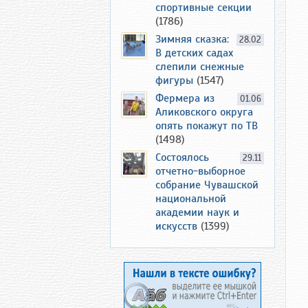
спортивные секции
(1786)
Зимняя сказка:
28.02
В детских садах
слепили снежные
фигуры
(1547)
Фермера из
01.06
Аликовского округа
опять покажут по ТВ
(1498)
Состоялось
29.11
отчетно-выборное
собрание Чувашской
национальной
академии наук и
искусств
(1399)