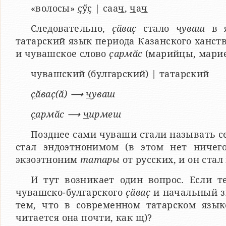
«волосы»
ҫ
ӳ
ҫ
| саа
ч
,
ч
а
ч
Следовательно,
ҫӑваҫ
стало
чуваш
в я
татарский язык периода Казанского ханства
и чувашское слово
ҫармӑс
(марийцы, мариец
чувашский (булгарский) | татарский
ҫ
ӑваҫ(ӑ) ⟶
ч
уваш
ҫ
армӑс ⟶
ч
ирмеш
Позднее сами чуваши стали называть се
стал эндоэтнонимом (в этом нет ничег
экзоэтноним
татары
от русских, и он стал
И тут возникает один вопрос. Если 
чувашско-булгарского
ҫӑваҫ
и начальный зву
тем, что в современном татарском языке
читается она почти, как щ)?