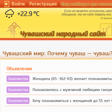
Войти
|
Регистрация
|
Вход необходим для полног
Если не можете исполнить свое
+22.9 °C
обещание, то не надо давать его.
(П.Буаст)
Чувашский мир: Почему чуваш — чуваш
Объявления
Знакомства
Женщина (65 -162-63) желает познакомиться
Знакомства
Познакомлюсь с мужчиной любящим танцев
Знакомства
Хочу познакомиться с женщиной до 55 лет ч