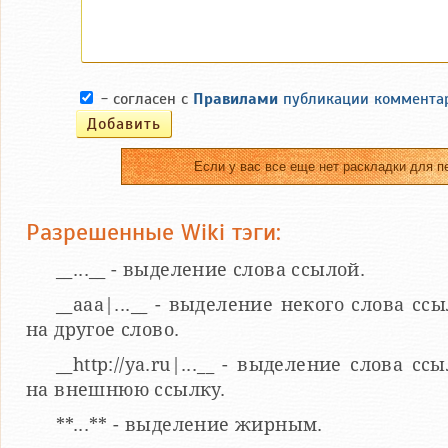
- согласен с
Правилами
публикации коммента
Если у вас все еще нет раскладки для п
Разрешенные Wiki тэги:
__...__ - выделение слова ссылой.
__aaa|...__ - выделение некого слова сс
на другое слово.
__http://ya.ru|...__ - выделение слова сс
на внешнюю ссылку.
**...** - выделение жирным.