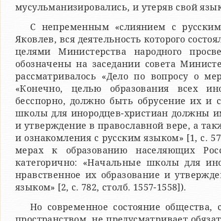
мусульманизировались, и утеряв свой язык,
С непременным «слиянием с русским
Яковлев, вся деятельность которого состо
целями Министерства народного просв
обозначены на заседании совета Министер
рассматривалось «Дело по вопросу о ме
«Конечно, целью образования всех ин
бесспорно, должно быть обрусение их и с
школы для инородцев-христиан должны им
и утверждение в православной вере, а та
и ознакомления с русским языком» [1, с. 57
мерах к образованию населяющих Рос
категорично: «Начальные школы для ин
нравственное их образование и утвержде
языком» [2, с. 782, столб. 1557-1558]).
Но современное состояние общества,
пространством, не предусматривает обяза