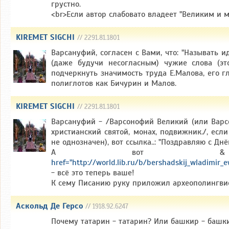
грустно.
<br>Если автор слабовато владеет "Великим и мо
KIREMET SIGCHI
// 2291.81.1801
Варсануфий, согласен с Вами, что: "Называть и
(даже будучи несогласным) чужие слова (эт
подчеркнуть значимость труда Е.Малова, его гл
полиглотов как Бичурин и Малов.
KIREMET SIGCHI
// 2291.81.1801
Варсануфий - /Варсонофий Великий (или Варсо
христианский святой, монах, подвижник./, если
не однозначен), вот ссылка..: "Поздравляю с Днё
А вот &
href="http://world.lib.ru/b/bershadskij_wladimir_
- всё это теперь ваше!
К сему Писанию руку приложил археополингвис
Аскольд Де Герсо
// 1918.92.6247
Почему татарин - татарин? Или башкир - башк