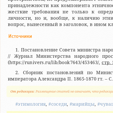
принадлежности как компонента этничнос
жесткие требования не только к опред
личности, но и, вообще, к наличию этни
вопрос, вынесенный в заголовок, в ином к
Источники
1. Постановление Совета министра наро
// Журнал Министерства народного просв
(https://runivers.ru/lib/book7643/453463/,
стр. 
2. Сборник постановлений по Минист
императора Александра II. 1865-1870 гт. – С.
От редакции
: Размещение статей не означает, что редакци
#этимология
,
#соседи
,
#марийцы
,
#чува