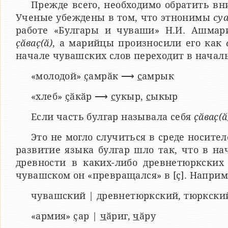
Прежде всего, необходимо обратить 
Ученые убеждены в том, что этнонимы
су
работе «Булгары и чуваши» Н.И. Ашма
ҫӑваҫ(ӑ)
, а марийцы произносили его как
начале чувашских слов переходит в началь
«молодой»
ҫ
амрӑк ⟶
с
амрык
«хлеб»
ҫ
ӑкӑр ⟶
с
укыр,
с
ыкыр
Если часть булгар называла себя
ҫӑваҫ(ӑ
Это не могло случиться в среде носите
развитие языка булгар шло так, что в нача
древности в каких-либо древнетюркских 
чувашском он «превращался» в [ҫ]. Наприм
чувашский | древнетюркский, тюркски
«армия»
ҫ
ар |
ч
ӑриг,
ч
ӑру