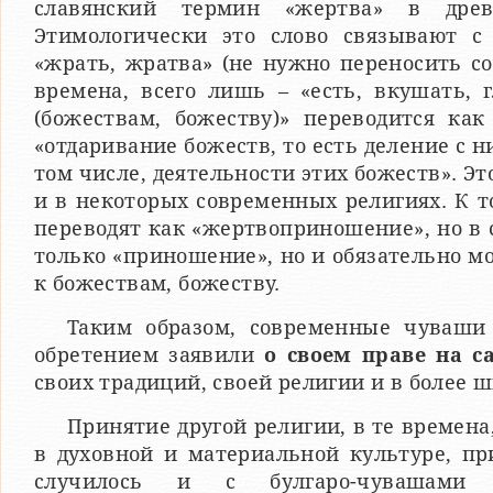
славянский термин «жертва» в древ
Этимологически это слово связывают с
«жрать, жратва» (не нужно переносить со
времена, всего лишь – «есть, вкушать, 
(божествам, божеству)» переводится ка
«отдаривание божеств, то есть деление с 
том числе, деятельности этих божеств». Э
и в некоторых современных религиях. К 
переводят как «жертвоприношение», но в
только «приношение», но и обязательно мо
к божествам, божеству.
Таким образом, современные чуваши 
обретением заявили
о своем праве на с
своих традиций, своей религии и в более 
Принятие другой религии, в те времен
в духовной и материальной культуре, пр
случилось и с булгаро-чувашами 