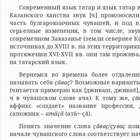
Современный язык татар и язык татар в
Казанского ханства звук [ч] произносил
часть булгароязычных чувашей, и под 
серьезные изменения, в том числе, звук
современном Заказанье (земли севернее Ка
источниках до XVIII в. на этих территори
протяжении XVI-XVII вв. они там прожива
на татарский язык.
Вернемся во времена более отдален
называть себя
ҫӑваҫ
? Возможные варианты
(читается примерно как [дживаш, дживаё], 
ч в чувашском слове ача). К тому же,
ҫӑ
аффикс «создает» название профессии,
сапожник –
атӑҫӑ
(атӑ+-ҫӑ).
Понять значение слова
ҫӑваҫ/ҫуваҫ
помо
начале чувашского слова соответствует на