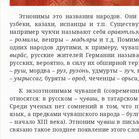
Этнонимы это названия народов. Они 
узбеки, казахи, испанцы и т.п. Существ
например чукчи называют себя
оравэтль
–
ромалы
, венгры –
мадьяры
и т.д. Помим
одних народов другими, к примеру, чув
вырӑс
, русские жителей Германии назыв
русских, вероятно, в силу их обширной те
–
руш
, мордва –
руз, рузонь
, удмурты –
зуч
,
–
уырыссаг,
буряты
– ород,
чеченцы
– орьси
К экзоэтнонимам чувашей (современ
относятся: в русском –
чуваш
, в татарском
Среди ученых нет сомнений в том, что 
язык, а предками чувашского народа – бул
– начало XIII века). Этноним
чуваш
в письм
связано такое позднее появление этого слов