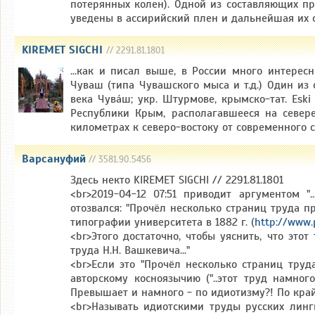
потерянных колен). Одной из составляющих пр
уведены в ассирийский плен и дальнейшая их с
KIREMET SIGCHI
// 2291.81.1801
...как и писал выше, в России много интере
Чуваш (типа Чувашского мыса и т.д.) Один из с
века Чува́ш; укр. Штурмове, крымско-тат. Es
Республики Крым, располагавшееся на север
километрах к северо-востоку от современного 
Варсануфий
// 3581.90.5456
Здесь некто KIREMET SIGCHI // 2291.81.1801
<br>2019-04-12 07:51 приводит аргументом "
отозвался: "Прочёл несколько страниц труда 
типографии университета в 1882 г. (
http://www.
<br>Этого достаточно, чтобы уяснить, что эт
труда Н.Н. Вашкевича..."
<br>Если это "Прочёл несколько страниц труда
авторскому косноязычию ("..этот труд намног
Превышает и намного - по идиотизму?! По край
<br>Называть идиотскими труды русских лингв