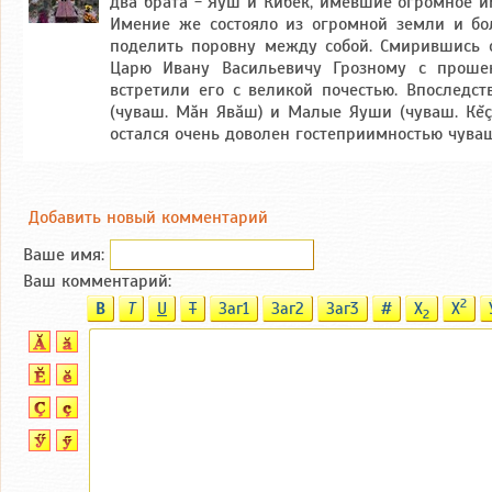
два брата - Яуш и Кибек, имевшие огромное им
Имение же состояло из огромной земли и бол
поделить поровну между собой. Смирившись с
Царю Ивану Васильевичу Грозному с прошен
встретили его с великой почестью. Впослед
(чуваш. Мăн Явăш) и Малые Яуши (чуваш. Кĕç
остался очень доволен гостеприимностью чува
Добавить новый комментарий
Ваше имя:
Ваш комментарий:
2
B
T
U
T
Заг1
Заг2
Заг3
#
X
X
2