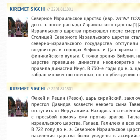
KIREMET SIGCHI
// 2291.81.1801
Северное Израильское царство (ивр. ‏ממלכת ישראל‏‎) — одно из двух еврейских государств древности. Возникло в X веке
до н. э. после распада Израильского царства[1
Израильского царства произошел после смерти С
Столицей Северного Израильского царства ста
северно-израильского государства отступил
воздвигнув в городах Вефиль и Дан храмы с
финикийского культа. С точки зрения Библии, 
царстве правящие династии неоднократно м
правила династия Ииуя. В 730-е годы до н. э. 
забрал множество пленных, но по убеждению пр
KIREMET SIGCHI
// 2291.81.1801
Факей и Рецин (Резон), царь сирийский, заклю
престол Давидов возвести некоего сына Тав
отступить от Иерусалима. Находясь в стеснённы
с просьбой помочь ему против врагов. Тигла
израильского царства, Галаад, Галилею и всю з
В 722 году до н. э. Северное Израильское царс
населения царства были уведены в ассирийс