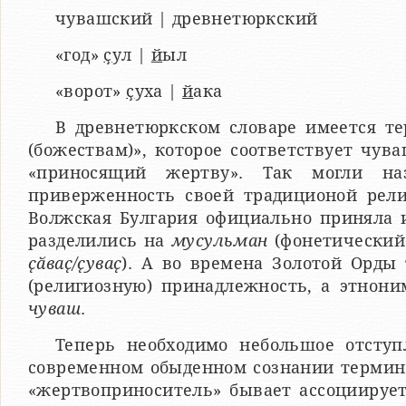
чувашский | древнетюркский
«год»
ҫ
ул |
й
ыл
«ворот»
ҫ
уха |
й
ака
В древнетюркском словаре имеется те
(божествам)», которое соответствует чу
«приносящий жертву». Так могли наз
приверженность своей традиционой рели
Волжская Булгария официально приняла и
разделились на
мусульман
(фонетический
ҫӑваҫ/ҫуваҫ
). А во времена Золотой Орд
(религиозную) принадлежность, а этнони
чуваш
.
Теперь необходимо небольшое отступ
современном обыденном сознании термин 
«жертвоприноситель» бывает ассоциируетс