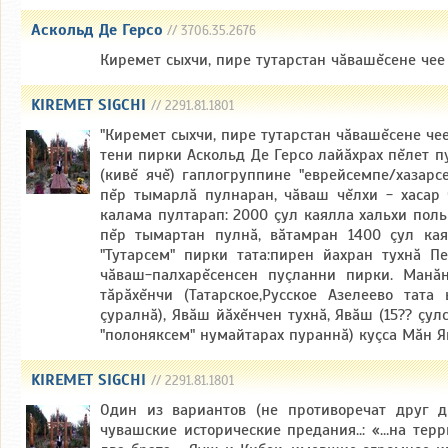
Аскольд Де Герсо
// 3706.35.2676
Киремет сыхчи, пире тутарстан чăвашĕсене чее
KIREMET SIGCHI
// 2291.81.1801
"Киремет сыхчи, пире тутарстан чăвашĕсене чее
тени пирки Аскольд Де Герсо лайăхрах пĕлет п
(кивĕ ячĕ) гаплогруппине "еврейсемпе/хазарс
пĕр тымарлă пулнаран, чăваш чĕлхи - хасар
калама пултарап: 2000 çул каялла хальхи пол
пĕр тымартан пулнă, вăтамран 1400 çул каял
"Тутарсем" пирки тата:пирен йахран тухнă П
чăваш-палхарĕсенсен пуçланни пирки. Манăн
тăрăхĕнчи (Татарское,Русское Азелеево тата
çуралнă), Явăш йăхĕнчен тухнă, Явăш (15?? çул
"полоняксем" нумайтарах пураннă) куçса Мăн Я
KIREMET SIGCHI
// 2291.81.1801
Один из вариантов (не противоречат друг д
чувашские исторические предания..: «…на т