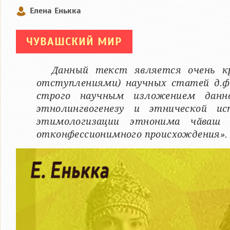
Елена Енькка
ЧУВАШСКИЙ МИР
Данный текст является очень к
отступлениями) научных статей д.ф
строго научным изложением данн
этнолингвогенезу и этнической и
этимологизации этнонима чӑваш
отконфессионимного происхождения».