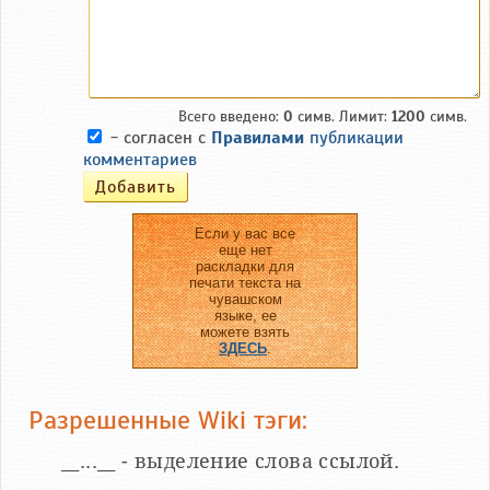
Всего введено:
0
симв. Лимит:
1200
симв.
- согласен с
Правилами
публикации
комментариев
Если у вас все
еще нет
раскладки для
печати текста на
чувашском
языке, ее
можете взять
ЗДЕСЬ
.
Разрешенные Wiki тэги:
__...__ - выделение слова ссылой.