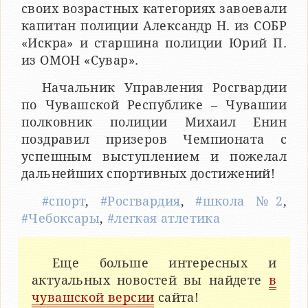
своих возрастных категориях завоевали
капитан полиции Александр Н. из СОБР
«Искра» и старшина полиции Юрий П.
из ОМОН «Сувар».
Начальник Управления Росгвардии
по Чувашской Республике – Чувашии
полковник полиции Михаил Енин
поздравил призеров Чемпионата с
успешным выступлением и пожелал
дальнейших спортивных достижений!
#спорт
,
#Росгвардия
,
#школа №2
,
#Чебоксары
,
#легкая атлетика
Еще больше интересных и
актуальных новостей вы найдете
в
чувашской версии
сайта!