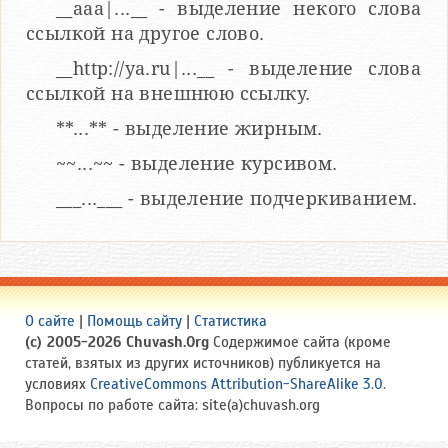
__aaa|...__ - выделение некого слова
ссылкой на другое слово.
__http://ya.ru|...__ - выделение слова
ссылкой на внешнюю ссылку.
**...** - выделение жирным.
~~...~~ - выделение курсивом.
___...___ - выделение подчеркиванием.
О сайте
|
Помощь сайту
|
Статистика
(c) 2005-2026 Chuvash.Org
Содержимое сайта (кроме
статей, взятых из других источников) публикуется на
условиях
CreativeCommons Attribution-ShareAlike 3.0
.
Вопросы по работе сайта: site(a)chuvash.org