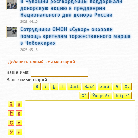
В Чувашии росгвардейцы поддержали
донорскую акцию в преддверии
Национального дня донора России
2025, 04, 19
Cотрудники ОМОН «Сувар» оказали
помощь зрителям торжественного марша
в Чебоксарах
2025, 05, 16
Добавить новый комментарий
Ваше имя:
Ваш комментарий:
B
T
U
T
Заг1
Заг2
Заг3
#
X
2
2
X
Ӳкерчĕк
http://