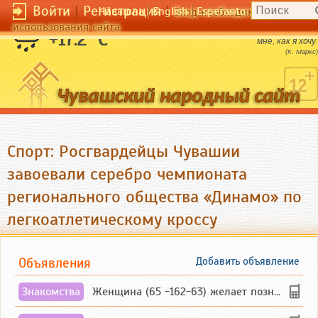
Войти
|
Регистрация
|
Чӑвашла
English
Esperanto
Вход необходим для полног
использования сайта
Они [книги] - мои рабы и должны служить
+17.2 °C
мне, как я хочу.
(К. Маркс)
Спорт: Росгвардейцы Чувашии
завоевали серебро чемпионата
регионального общества «Динамо» по
легкоатлетическому кроссу
Объявления
Добавить объявление
Знакомства
Женщина (65 -162-63) желает познакомиться с одиноким, добродушным, без вредных ...