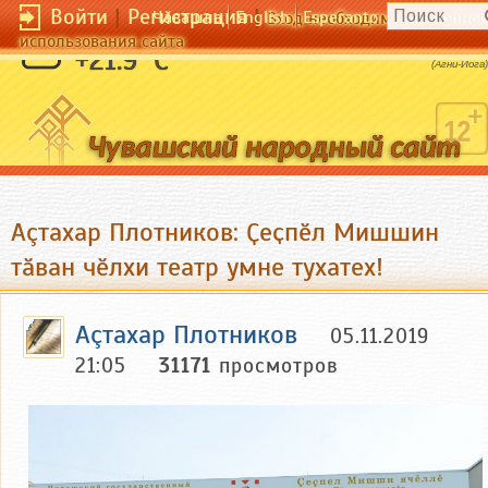
Войти
|
Регистрация
|
Чӑвашла
English
Esperanto
Вход необходим для полног
использования сайта
Не раскрывайте случайных книг.
+21.9 °C
(Агни-Йога)
Аçтахар Плотников: Ҫеҫпӗл Мишшин
тӑван чӗлхи театр умне тухатех!
Аçтахар Плотников
05.11.2019
21:05
31171
просмотров