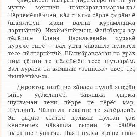
чухне мӗншӗн шӑнкӑравламарӑм-ха?
Пӗрремӗшӗнчен, вӑл статья ҫӗрле ҫырӑнчӗ
(шӑматкун ирхи валли курӑмланма
лартнӑччӗ). Иккӗмӗшӗнчен, Фейсбукра ку
тӗлӗшпе Елена Васильевнӑн хуравӗ
пурччӗ ӗнтӗ — вӑл унта чӑвашла пулатех
тесе пӗлтернӗччӗ. Шӑнкӑравласан та урӑх
ним ҫӗнни те пӗлеймӗп тесе шутларӑм.
Вӑл хурава та хамшӑн «отписка» евӗр ҫеҫ
йышӑнтӑм-ха.
Директор патӗнче хӑнара пулнӑ хыҫҫӑн
ыйту уҫӑмланчӗ. Чӑвашла ҫырма
шутламан тени пӗрре те тӗрӗс мар.
Шутланӑ. Чӑвашла текстне те хатӗрленӗ.
Эп ҫырнӑ статья пулман пулсан ҫак
кунсенчех чӑвашла ҫырни те хӑйӗн
вырӑнне тупатчӗ. Паян пулса иртнӗ шӑв-