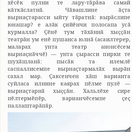
хӗсӗк пулни те лару-тӑрӑва самай
кӑткӑслатнӑ. Чӑвашлине ӑҫта
вырнаҫтарасси ыйту тӑратнӑ: вырӑслипе
юнашар? е алӑк ҫийӗнчи полосапа усӑ
курмалла? Ҫӗнӗ тум тӑхӑннӑ хыҫҫӑн
театрӑн ум енӗ пушанса юлнӑ (асаилтерер,
маларах унта театр анонсӗсем
вырнаҫнӑччӗ) — унта ҫырасси пирки те
шухӑшланӑ: пысӑк та илемлӗ
саспаллисемпе вырнаҫтармалӑх вырӑн
сахал мар. Ҫаксенчен хӑш варианта
суйласа илнине каярах пӗлме пулӗ —
вырнаҫтарнӑ хыҫҫӑн. Хальлӗхе сире
пӗлтермӗпӗр, варианчӗсемпе ҫеҫ
паллаштарӑпӑр.