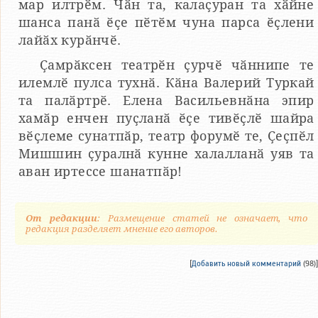
мар илтрӗм. Чӑн та, калаҫуран та хӑйне
шанса панӑ ӗҫе пӗтӗм чуна парса ӗҫлени
лайӑх курӑнчӗ.
Ҫамрӑксен театрӗн ҫурчӗ чӑннипе те
илемлӗ пулса тухнӑ. Кӑна Валерий Туркай
та палӑртрӗ. Елена Васильевнӑна эпир
хамӑр енчен пуҫланӑ ӗҫе тивӗҫлӗ шайра
вӗҫлеме сунатпӑр, театр форумӗ те, Ҫеҫпӗл
Мишшин ҫуралнӑ кунне халалланӑ уяв та
аван иртессе шанатпӑр!
От редакции
: Размещение статей не означает, что
редакция разделяет мнение его авторов.
[
Добавить новый комментарий
(98)]