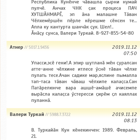
Республика Кунӗнче чӑвашла ҫырни нумай
пулчӗ. Анчах ЧНК ҫак процеса ПАЧ
ХУТШӐНМАРӖ, эп ӑна малашне Тӑван
Чӗлхемӗршӗн пӗрле кӗрешме сӗнсен те...
Апла ку кантурта шанчӑк ҫук. Шел!..
Ӑнӑҫу сунса, Валери Туркай. 8-927-855-54-80
Атнер
2019.11.12
// 5017.1.9436
07:50
Упасси,эсӗ гени!.А эпир шутланӑ мӗн ҫуралсан
атте-анне чӗлхине итлесе ӳснӗ тӑван чӗлхе
пулать тесе.Ачан садике мар,яслине пымалла
тап-таса тӑван чӑваш чӗлхипе калаҫса.Сан
Патӑрелюнче вара ашшӗ-амӑшӗ ачисемпе
вырӑсла калаҫса ӳстересси ҫирӗм ҫл каяллах
пуланнӑ.
Валери Туркай
2019.11.12
// 5988.7.3722
08:13
В. Туркайӑн Кун кӗнекинчен: 1989. Февраль,
21.