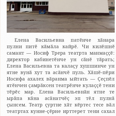
Елена Васильевна патӗнче хӑнара
пулни питӗ кӑмӑла кайрӗ. Чи килӗшнӗ
самант — Иосиф Трера театрта манмаҫҫӗ:
директор кабинетӗнче ун сӑнӗ тӑрать;
Елена Васильевна та калаҫу хушшинче ун
ятне вунӑ хут та асӑнчӗ пуль. Хӑшӗ-пӗри
Иосифа ахалех вӑранма ыйтать — Ҫеҫпӗл
ятӗнчен ҫамрӑксен театрӗнче кулаҫҫӗ тени
тӗрӗс мар. Елена Васильевнӑн ятне те
ырӑпа кӑна асӑнатчӗҫ эп тӗл пулнӑ
ҫынсем. Театр ҫуртне хӑт кӗртес тесе вӑл
театртах кунне-ҫӗрне ирттерет тени сахал