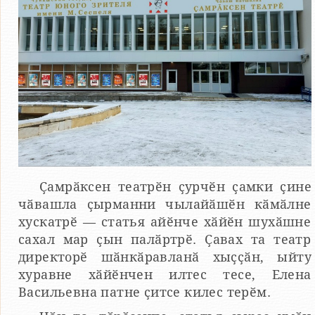
Ҫамрӑксен театрӗн ҫурчӗн ҫамки ҫине
чӑвашла ҫырманни чылайӑшӗн кӑмӑлне
хускатрӗ — статья айӗнче хӑйӗн шухӑшне
сахал мар ҫын палӑртрӗ. Ҫавах та театр
директорӗ шӑнкӑравланӑ хыҫҫӑн, ыйту
хуравне хӑйӗнчен илтес тесе, Елена
Васильевна патне ҫитсе килес терӗм.