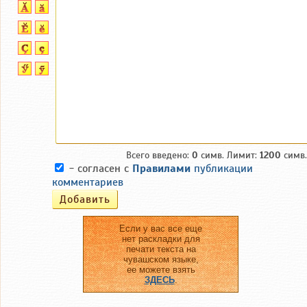
Всего введено:
0
симв. Лимит:
1200
симв.
- согласен с
Правилами
публикации
комментариев
Если у вас все еще
нет раскладки для
печати текста на
чувашском языке,
ее можете взять
ЗДЕСЬ
.