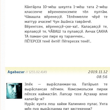
Кӑнтӑрла 10-мӗш шкулта 1-мӗш тата 2-мӗш
классенче вӗренекенсемпе тӗл пултӑм.
Чӑвашла вӗренеҫҫӗ. Тӗлӗнмелле чӗрӗ те
маттур ачасем! Чун ӑшӑнса таврӑнчӗ.
Вӗрентсен, вӗренеҫҫӗ-ҫке-ха!.. Калаҫаяҫҫӗ те,
юрлаяҫҫӗ те, ЧӐВАШ та пулаяҫҫӗ. Анчах ҪАКНА
ТА паман-ҫке пире ку таранччен...
ПӖТЕРСЕХ тенӗ ӗнтӗ! Пӗтересех тенӗ!..
Agabazar
2019.11.12
// 1255.02.4149
08:56
Элĕк — вырăсланман-ха. Патăрьел те
вырăслансах пĕтмен. Комсомольски пирки
пĕлсех каймастăп. Лапсар тесе Аçтахар ялне
калатăр-и?
Нурăс кунта леш хайхи Калинино пулас. Унта
мĕн пур вырăсланма пит хистекенни?