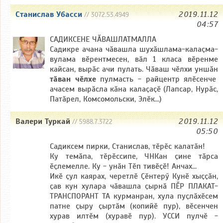
Станислав Убасси
2019.11.12
// 3072.53.4949
04:57
САДИКСЕНЕ ЧӐВАШЛАТМАЛЛА
Садикре ачана чӑвашла шухӑшлама-калаҫма-
вулама вӗрентмесен, вӑл 1 класа вӗренме
кайсан, вырӑс ачи пулать. Чӑваш чӗлхи уншӑн
тӑван чӗлхе
пулмасть - райцентр ялӗсенче
ачасем вырӑсла кӑна калаҫаҫӗ (Лапсар, Нурӑс,
Патӑрел, Комсомольски, Элӗк...)
Валери Туркай
2019.11.12
// 5988.7.3722
05:50
Садиксем пирки, Станислав, тӗрӗс калатӑн!
Ку темӑпа, тӗрӗссипе, ЧНКан ҫине тӑрса
ӗҫлемелле. Ку - унӑн Тӗп тивӗҫӗ! Анчах...
Икӗ ҫул каярах, черетлӗ Ҫӗнтерӳ Кунӗ хыҫҫӑн,
ҫав кун хулара чӑвашла ҫырнӑ ПӖР ПЛАКАТ-
ТРАНСПОРАНТ ТА курманран, хула пуҫлӑхӗсем
патне ҫыру ҫыртӑм (копийӗ пур), вӗсенчен
хурав илтӗм (хуравӗ пур). УССИ пулчӗ -