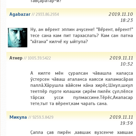
тавçăратăр-и?
Agabazar
2019.11.10
// 2933.86.2934
18:23
Ну, ан вĕрент эппин ачусене! "Вĕрент, вĕрент!"
тесе сана кам пит тархаслать? Кам сан патна
"хăтана" килчĕ ку ыйтупа?
Атнер
2019.11.11
// 1005.39.5422
10:32
А килте мӗн ҫуралсан чӑвашла калаҫса
ӳстерсен чӑваш аталанса каясси каламасӑрах
паллӑ.Хӑрушла вӑйсем кӑна хирӗҫ.Шкул,шкул
теетпӗр пурте юлашки ҫирӗм пилӗк ҫул,пӗлсе
тӑрсах усси пулмассине.Тӗрӗс,Акапасар
тете,тыт та вӗрент,кам чарать сана.
Микула
2019.11.11
// 9259.3.8429
19:39
Ҫапла ҫав пирӗн ,хавшак вузсенче хавшак