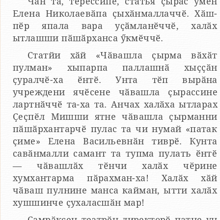
Чӑн та, тӗрӗссипе, статья ҫырас умӗн
Елена Николаевӑпа ҫыхӑнмаллаччӗ. Хӑш-
пӗр япала вара уҫӑмланӗччӗ, халӑх
ытлашши пӑшӑрханса ӳкмӗччӗ.
Статйи хӑй «Чӑвашла ҫырма вӑхӑт
пулман» хыпарпа паллашнӑ хыҫҫӑн
ҫуралчӗ-ха ӗнтӗ. Унта тӗп вырӑна
учреждени ячӗсене чӑвашла ҫырассине
лартнӑччӗ та-ха та. Анчах халӑха ытларах
Ҫеҫпӗл Мишши ятне чӑвашла ҫырманни
пӑшӑрхантарчӗ пулас та чи нумай «патак
ҫиме» Елена Васильевнӑн тиврӗ. Кунта
савӑнмалли самант та тупма пулать ӗнтӗ
— чӑвашлӑх тӗнчи халӑх чӗрине
хумхантарма пӑрахман-ха! Халӑх хӑй
чӑваш пулнине манса кайман, ытти халӑх
хушшинче ҫухаласшӑн мар!
Ҫамрӑксен театрӗн директорӗ патне ун