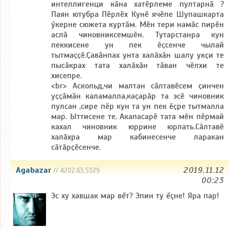
интеллигенци кӑна хатӗрлеме пултарнӑ ?
Паян ютубра Пӗрлӗх Кунӗ ячӗпе Шупашкарта
ӳкерне сюжета куртӑм. Мӗн тери намӑс пирӗн
аслӑ чиновниксемшӗн. Тутарстанра кун
пеккисене ун пек ӗҫсенче чылай
тытмаҫҫӗ.Ҫавӑнпах унта халӑхӑн шалу укҫи те
пысӑкрах тата халӑхӑн тӑван чӗлхи те
хисепре.
<br> Аскольд,чи малтан сӑлтавӗсем ҫинчен
уҫҫӑмӑн каламалла,каҫарӑр та эсӗ чиновник
пулсан ,сире пӗр кун та ун пек ӗҫре тытмалла
мар. Ыттисене те. Акапасарӗ тата мӗн пӗрмай
кахал чиновник юррине юрлать.Сӑлтавӗ
халӑхра мар кабинесенче ларакан
сӑтӑрҫӗсенче.
Agabazar
2019.11.12
// 4202.63.5329
00:23
Эс ху хавшак мар вĕт? Эпин ту ĕçне! Яра пар!