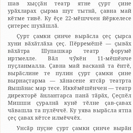
шав хыҫҫӑн театр ятне ҫурт ҫине
урӑхларах ҫырма шут тытнӑ, ҫавна май
кӗтме тивӗ. Ку ӗҫе 22-мӗшччен йӗркелесе
ҫитерес шухӑшлӑ.
Ҫурт ҫамки ҫинче вырӑсла ҫеҫ ҫырса
хуни вӑхӑтлӑха ҫеҫ. Пӗрремӗшӗ — ҫывӑх
вӑхӑтра Шупашкар театр форумӗ
иртмелле. Вӑл чӳкӗн 11-мӗшӗнче
пуҫланмалла. Ҫавна май васканӑ та ӗнтӗ,
вырӑслине те пулин ҫурт ҫамки ҫине
вырнаҫтарма — хӑнасене ятсӑр театрта
йышӑнас мар тесе. Иккӗмӗшӗнчен — театр
директорӗ ӑнлантарса панӑ тӑрӑх, Ҫеҫпӗл
Мишши ҫуралнӑ кунӗ тӗлне ҫав-ҫавах
чӑвашла та пулӗччӗ. Ку уява вырӑсла ятпа
ҫеҫ ҫавах кӗтсе илмӗччӗх.
Унсӑр пуҫне ҫурт ҫамки ҫинче вырӑн