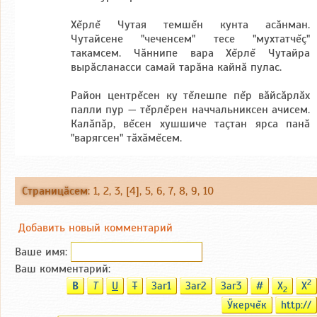
Хĕрлĕ Чутая темшĕн кунта асăнман.
Чутайсене "чеченсем" тесе "мухтатчĕç"
такамсем. Чăннипе вара Хĕрлĕ Чутайра
вырăсланасси самай тарăна кайнă пулас.
Район центрĕсен ку тĕлешпе пĕр вăйсăрлăх
палли пур — тĕрлĕрен наччальниксен ачисем.
Калăпăр, вĕсен хушшиче таçтан ярса панă
"варягсен" тăхăмĕсем.
Страницăсем
:
1
,
2
,
3
, [4],
5
,
6
,
7
,
8
,
9
,
10
Добавить новый комментарий
Ваше имя:
Ваш комментарий:
2
B
T
U
T
Заг1
Заг2
Заг3
#
X
X
2
Ӳкерчĕк
http://