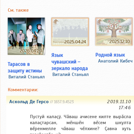
См. также
2025.12.10
2025.04.24
2026.04.20
Родной язык
Язык
Анатолий Кибеч
чувашский –
Тарасов в
зеркало народа
защиту истины
Виталий Станьял
Виталий Станьял
Комментарии:
Аскольд Де Герсо
2019.11.10
// 1657.9.4523
17:46
Пустуй калаçÿ. Чăваш ачисене килте вырăсла
калаçтарсан, мĕншĕн вĕсем шкулта
вĕренмелле чăваш чĕлхине? Çавна хуть