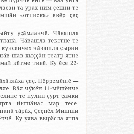
вӗ пурччӗ ӗнтӗ — вӑл унта
асан та урӑх ним ҫӗнни те
амшӑн «отписка» евӗр ҫеҫ
ыйту уҫӑмланчӗ. Чӑвашла
тланӑ. Чӑвашла текстне те
к кунсенчех чӑвашла ҫырни
шӑв-шав хыҫҫӑн театр ятне
май кӗтме тивӗ. Ку ӗҫе 22-
вӑхӑтлӑха ҫеҫ. Пӗрремӗшӗ —
лле. Вӑл чӳкӗн 11-мӗшӗнче
ӑслине те пулин ҫурт ҫамки
трта йышӑнас мар тесе.
 панӑ тӑрӑх, Ҫеҫпӗл Мишши
ӗччӗ. Ку уява вырӑсла ятпа