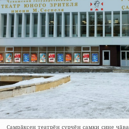
Ҫамрӑксен театрӗн ҫурчӗн ҫамки ҫине чӑ