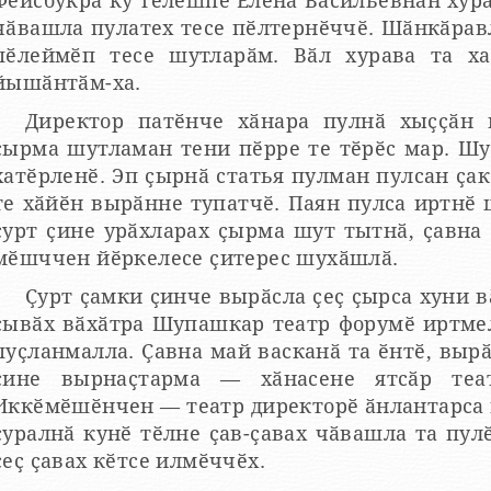
Фейсбукра ку тӗлӗшпе Елена Васильевнӑн хура
чӑвашла пулатех тесе пӗлтернӗччӗ. Шӑнкӑравл
пӗлеймӗп тесе шутларӑм. Вӑл хурава та х
йышӑнтӑм-ха.
Директор патӗнче хӑнара пулнӑ хыҫҫӑн 
ҫырма шутламан тени пӗрре те тӗрӗс мар. Шу
хатӗрленӗ. Эп ҫырнӑ статья пулман пулсан ҫа
те хӑйӗн вырӑнне тупатчӗ. Паян пулса иртнӗ 
ҫурт ҫине урӑхларах ҫырма шут тытнӑ, ҫавна 
мӗшччен йӗркелесе ҫитерес шухӑшлӑ.
Ҫурт ҫамки ҫинче вырӑсла ҫеҫ ҫырса хуни 
ҫывӑх вӑхӑтра Шупашкар театр форумӗ иртме
пуҫланмалла. Ҫавна май васканӑ та ӗнтӗ, выр
ҫине вырнаҫтарма — хӑнасене ятсӑр теа
Иккӗмӗшӗнчен — театр директорӗ ӑнлантарса
ҫуралнӑ кунӗ тӗлне ҫав-ҫавах чӑвашла та пул
ҫеҫ ҫавах кӗтсе илмӗччӗх.