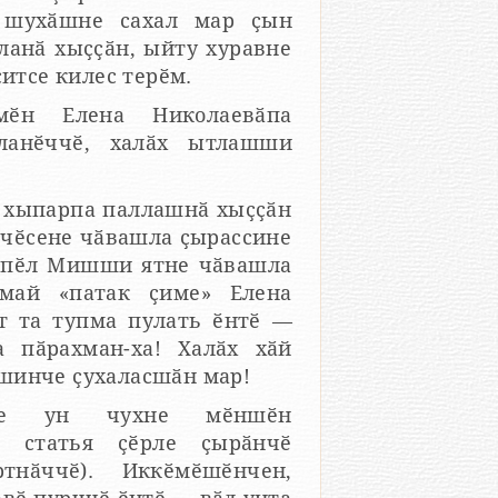
 шухӑшне сахал мар ҫын
ланӑ хыҫҫӑн, ыйту хуравне
ҫитсе килес терӗм.
мӗн Елена Николаевӑпа
ланӗччӗ, халӑх ытлашши
» хыпарпа паллашнӑ хыҫҫӑн
ячӗсене чӑвашла ҫырассине
Ҫеҫпӗл Мишши ятне чӑвашла
май «патак ҫиме» Елена
т та тупма пулать ӗнтӗ —
 пӑрахман-ха! Халӑх хӑй
шинче ҫухаласшӑн мар!
тне ун чухне мӗншӗн
л статья ҫӗрле ҫырӑнчӗ
нӑччӗ). Иккӗмӗшӗнчен,