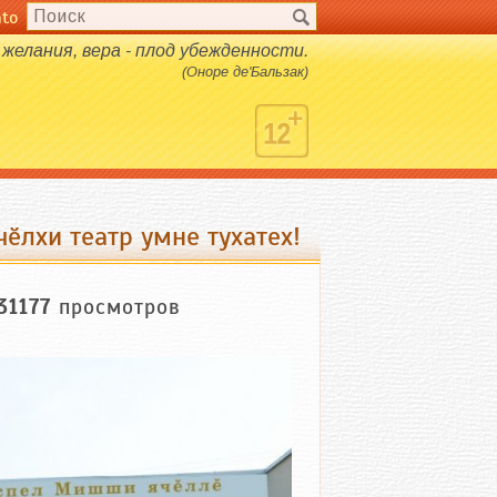
nto
 желания, вера - плод убежденности.
(Оноре де'Бальзак)
ӗлхи театр умне тухатех!
31177
просмотров