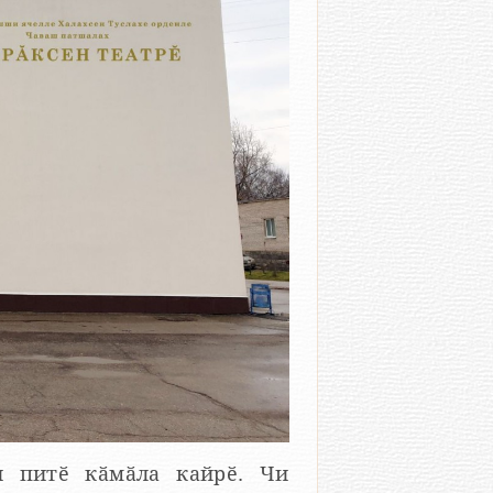
и питӗ кӑмӑла кайрӗ. Чи