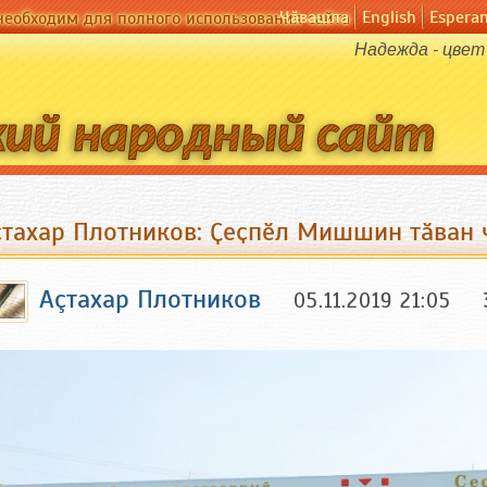
Чӑвашла
English
Espera
необходим для полного использования сайта
Надежда - цвет
çтахар Плотников: Ҫеҫпӗл Мишшин тӑван ч
Аçтахар Плотников
05.11.2019 21:05