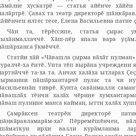
кӑмӑлне хускатрӗ — статья айӗнче хӑйӗн
палӑртрӗ. Ҫавах та театр директорӗ шӑнкӑрав
хӑйӗнчен илтес тесе, Елена Васильевна патне 
Чӑн та, тӗрӗссипе, статья ҫырас у
ҫыхӑнмаллаччӗ. Хӑш-пӗр япала вара уҫӑм
пӑшӑрханса ӳкмӗччӗ.
Статйи хӑй «Чӑвашла ҫырма вӑхӑт пулман
ҫуралчӗ-ха ӗнтӗ. Унта тӗп вырӑна учреждени 
лартнӑччӗ та-ха та. Анчах халӑха ытларах 
ҫырманни пӑшӑрхантарчӗ пулас та чи ну
Васильевнӑн тиврӗ. Кунта савӑнмалли саман
чӑвашлӑх тӗнчи халӑх чӗрине хумхантарма
чӑваш пулнине манса кайман, ытти халӑх хуш
Ҫамрӑксен театрӗн директорӗ па
шӑнкӑравламарӑм-ха? Пӗрремӗшӗнчен, вӑ
(шӑматкун ирхи валли курӑмланма ларт