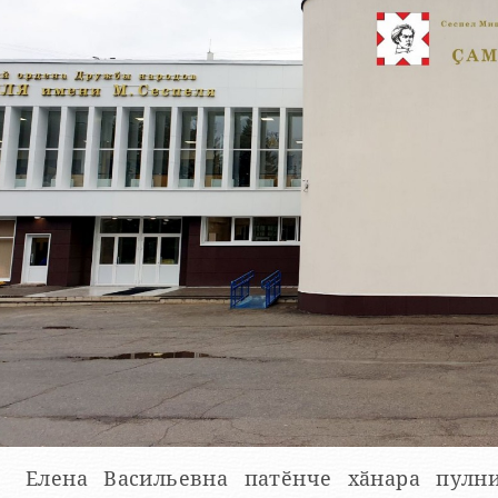
Елена Васильевна патӗнче хӑнара пулн