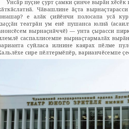
Унсӑр пуҫне ҫурт ҫамки ҫинче вырӑн хӗсӗк 
кӑткӑслатнӑ. Чӑвашлине ӑҫта вырнаҫтарасси
юнашар? е алӑк ҫийӗнчи полосапа усӑ кур
хыҫҫӑн театрӑн ум енӗ пушанса юлнӑ (асаил
анонсӗсем вырнаҫнӑччӗ) — унта ҫырасси пир
илемлӗ саспаллисемпе вырнаҫтармалӑх вырӑн
варианта суйласа илнине каярах пӗлме пу
Хальлӗхе сире пӗлтермӗпӗр, варианчӗсемпе ҫе