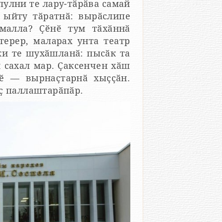
пулни те лару-тӑрӑва самай
 ыйту тӑратнӑ: вырӑслипе
малла? Ҫӗнӗ тум тӑхӑннӑ
терер, маларах унта театр
ки те шухӑшланӑ: пысӑк та
 сахал мар. Ҫаксенчен хӑш
лӗ — вырнаҫтарнӑ хыҫҫӑн.
ҫ паллаштарӑпӑр.