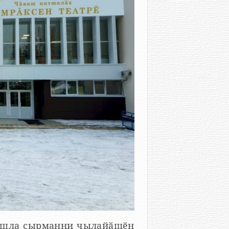
вашла ҫырманни чылайӑшӗн