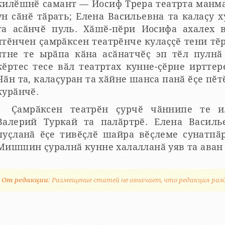
килӗшнӗ самант — Иосиф Трера театрта манма
ун сӑнӗ тӑрать; Елена Васильевна та калаҫу 
та асӑнчӗ пуль. Хӑшӗ-пӗри Иосифа ахалех
ятӗнчен ҫамрӑксен театрӗнче кулаҫҫӗ тени тӗ
ятне те ырӑпа кӑна асӑнатчӗҫ эп тӗл пулнӑ
кӗртес тесе вӑл театртах кунне-ҫӗрне ирттер
Чӑн та, калаҫуран та хӑйне шанса панӑ ӗҫе пӗт
курӑнчӗ.
Ҫамрӑксен театрӗн ҫурчӗ чӑннипе те и
Валерий Туркай та палӑртрӗ. Елена Васил
пуҫланӑ ӗҫе тивӗҫлӗ шайра вӗҫлеме сунатпӑр
Мишшин ҫуралнӑ кунне халалланӑ уяв та аван
От редакции
: Размещение статей не означает, что редакция раз