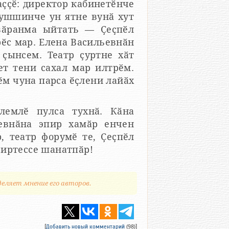
ҫҫӗ: директор кабинетӗнче
хушшинче ун ятне вунӑ хут
 вӑранма ыйтать — Ҫеҫпӗл
рӗс мар. Елена Васильевнӑн
 ҫынсем. Театр ҫуртне хӑт
ет тени сахал мар илтрӗм.
ӗм чуна парса ӗҫлени лайӑх
лемлӗ пулса тухнӑ. Кӑна
ьевнӑна эпир хамӑр енчен
, театр форумӗ те, Ҫеҫпӗл
 иртессе шанатпӑр!
деляет мнение его авторов.
[
Добавить новый комментарий
(98)]