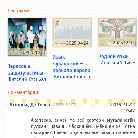
См. также
2025.12.10
2025.04.24
2026.04.20
Родной язык
Язык
Анатолий Кибеч
чувашский –
Тарасов в
зеркало народа
защиту истины
Виталий Станьял
Виталий Станьял
Комментарии:
Аскольд Де Герсо
2019.11.23
// 3332.6.2173
17:47
Акапасар, енчен те эсĕ çавтери муталанатăн
пулсан чăваш чĕлхишĕн, мĕншĕн-ха ятна
пытаран? Намăс-и çынсем эсĕ чăваш пулнине