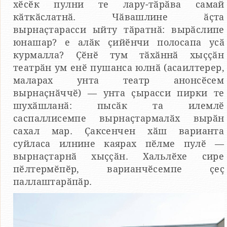
хӗсӗк пулни те лару-тӑрӑва самай
кӑткӑслатнӑ. Чӑвашлине ӑҫта
вырнаҫтарасси ыйту тӑратнӑ: вырӑслипе
юнашар? е алӑк ҫийӗнчи полосапа усӑ
курмалла? Ҫӗнӗ тум тӑхӑннӑ хыҫҫӑн
театрӑн ум енӗ пушанса юлнӑ (асаилтерер,
маларах унта театр анонсӗсем
вырнаҫнӑччӗ) — унта ҫырасси пирки те
шухӑшланӑ: пысӑк та илемлӗ
саспаллисемпе вырнаҫтармалӑх вырӑн
сахал мар. Ҫаксенчен хӑш варианта
суйласа илнине каярах пӗлме пулӗ —
вырнаҫтарнӑ хыҫҫӑн. Хальлӗхе сире
пӗлтермӗпӗр, варианчӗсемпе ҫеҫ
паллаштарӑпӑр.