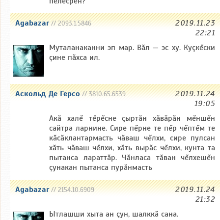
пĕлесрен?
Agabazar
2019.11.23
// 2093.1.5846
22:21
Муталанаканни эп мар. Вăл — эс ху. Куçкĕски
çине пăхса ил.
Аскольд Де Герсо
2019.11.24
// 3810.65.6539
19:05
Акă халĕ тĕрĕсне çыртăн хăвăрăн мĕншĕн
сайтра ларнине. Сире пĕрне те пĕр чĕптĕм те
кăсăклантармасть чăваш чĕлхи, сире пулсан
хăть чăваш чĕлхи, хăть вырăс чĕлхи, кунта та
пытанса лараттăр. Чăнласа тăван чĕлхешĕн
çунакан пытанса пурăнмасть
Agabazar
2019.11.24
// 2154.10.6909
21:32
Ытлашши хыта ан çун, шалккă сана.