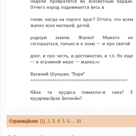
недели превратится во всесветный бардак.
Отчего народ поднимается весь в
гневе, когда на по­роге враг? Оттого, что всем
жалко всех матерей, детей,
род­ную землю. Жалко! Можете не
соглашаться, только и я знаю -- и про святой
долг, и про честь, и достоинство, и т.п. Но еще
-- в огромной мере -- жалко.>>
Василий Шукшин, "Боря"
========================================
Кăна та куçарса памалла-и сана? Е
куçармасăрах ăнланăн?
Страницăсем
: [1],
2
,
3
,
4
,
5
,
6
, ...
10