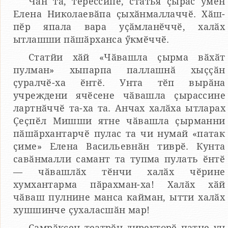
Чӑн та, тӗрӗссипе, статья ҫырас умӗн
Елена Николаевӑпа ҫыхӑнмаллаччӗ. Хӑш-
пӗр япала вара уҫӑмланӗччӗ, халӑх
ытлашши пӑшӑрханса ӳкмӗччӗ.
Статйи хӑй «Чӑвашла ҫырма вӑхӑт
пулман» хыпарпа паллашнӑ хыҫҫӑн
ҫуралчӗ-ха ӗнтӗ. Унта тӗп вырӑна
учреждени ячӗсене чӑвашла ҫырассине
лартнӑччӗ та-ха та. Анчах халӑха ытларах
Ҫеҫпӗл Мишши ятне чӑвашла ҫырманни
пӑшӑрхантарчӗ пулас та чи нумай «патак
ҫиме» Елена Васильевнӑн тиврӗ. Кунта
савӑнмалли самант та тупма пулать ӗнтӗ
— чӑвашлӑх тӗнчи халӑх чӗрине
хумхантарма пӑрахман-ха! Халӑх хӑй
чӑваш пулнине манса кайман, ытти халӑх
хушшинче ҫухаласшӑн мар!
Ҫамрӑксен театрӗн директорӗ патне ун