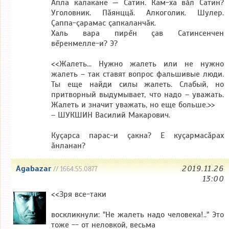
Апла калакане — Сатин. Кам-ха вăл Сатин?
Уголовник. Пăянццă. Алкоголик. Шулер.
Çаппа-çарамас çапкаланчăк.
Халь вара пирĕн çав Сатинсенчен
вĕренмелле-и? Э?
<<Жалеть... Нужно жалеть или не нужно
жалеть – так ставят вопрос фальшивые люди.
Ты еще найди силы жалеть. Слабый, но
притворный выдумывает, что надо – уважать.
Жалеть и значит уважать, но еще больше.>>
– ШУКШИН Василий Макарович.
Куçарса парас-и çакна? Е куçармасăрах
ăнланан?
Agabazar
2019.11.26
// 1664.55.0877
13:00
<<Зря все-таки
воскликнули: "Не жалеть надо человека!.." Это
тоже -- от неловкой, весьма