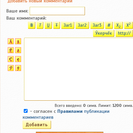
Добавить новый комментарий
Ваше имя:
Ваш комментарий:
2
B
T
U
T
Заг1
Заг2
Заг3
#
X
X
2
Ӳкерчĕк
http://
Всего введено:
0
симв. Лимит:
1200
симв.
- согласен с
Правилами
публикации
комментариев