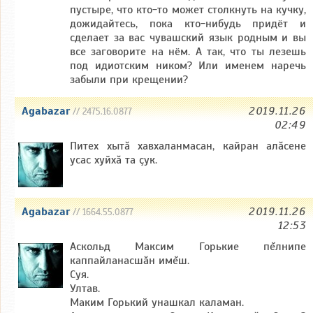
пустыре, что кто-то может столкнуть на кучку,
дожидайтесь, пока кто-нибудь придёт и
сделает за вас чувашский язык родным и вы
все заговорите на нём. А так, что ты лезешь
под идиотским ником? Или именем наречь
забыли при крещении?
Agabazar
2019.11.26
// 2475.16.0877
02:49
Питех хытă хавхаланмасан, кайран алăсене
усас хуйхă та çук.
Agabazar
2019.11.26
// 1664.55.0877
12:53
Аскольд Максим Горькие пĕлнипе
каппайланасшăн имĕш.
Суя.
Ултав.
Маким Горький унашкал каламан.