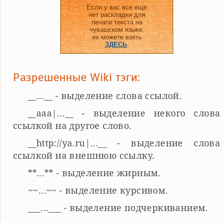
Если у вас все еще
нет раскладки для
печати текста на
чувашском языке,
ее можете взять
ЗДЕСЬ
.
Разрешенные Wiki тэги:
__...__ - выделение слова ссылой.
__aaa|...__ - выделение некого слова
ссылкой на другое слово.
__http://ya.ru|...__ - выделение слова
ссылкой на внешнюю ссылку.
**...** - выделение жирным.
~~...~~ - выделение курсивом.
___...___ - выделение подчеркиванием.