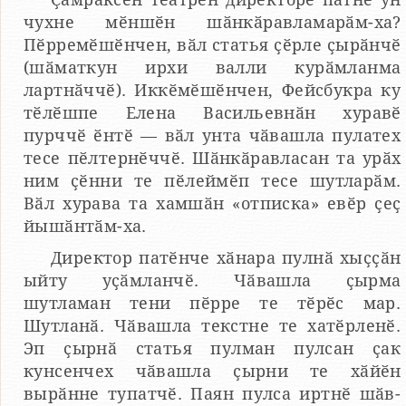
чухне мӗншӗн шӑнкӑравламарӑм-ха?
Пӗрремӗшӗнчен, вӑл статья ҫӗрле ҫырӑнчӗ
(шӑматкун ирхи валли курӑмланма
лартнӑччӗ). Иккӗмӗшӗнчен, Фейсбукра ку
тӗлӗшпе Елена Васильевнӑн хуравӗ
пурччӗ ӗнтӗ — вӑл унта чӑвашла пулатех
тесе пӗлтернӗччӗ. Шӑнкӑравласан та урӑх
ним ҫӗнни те пӗлеймӗп тесе шутларӑм.
Вӑл хурава та хамшӑн «отписка» евӗр ҫеҫ
йышӑнтӑм-ха.
Директор патӗнче хӑнара пулнӑ хыҫҫӑн
ыйту уҫӑмланчӗ. Чӑвашла ҫырма
шутламан тени пӗрре те тӗрӗс мар.
Шутланӑ. Чӑвашла текстне те хатӗрленӗ.
Эп ҫырнӑ статья пулман пулсан ҫак
кунсенчех чӑвашла ҫырни те хӑйӗн
вырӑнне тупатчӗ. Паян пулса иртнӗ шӑв-