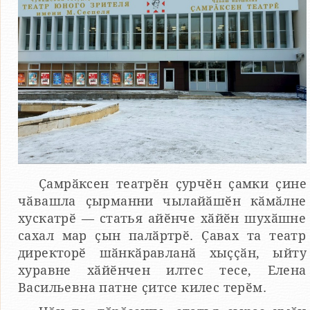
Ҫамрӑксен театрӗн ҫурчӗн ҫамки ҫине
чӑвашла ҫырманни чылайӑшӗн кӑмӑлне
хускатрӗ — статья айӗнче хӑйӗн шухӑшне
сахал мар ҫын палӑртрӗ. Ҫавах та театр
директорӗ шӑнкӑравланӑ хыҫҫӑн, ыйту
хуравне хӑйӗнчен илтес тесе, Елена
Васильевна патне ҫитсе килес терӗм.