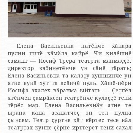
Елена Васильевна патӗнче хӑнара
пулни питӗ кӑмӑла кайрӗ. Чи килӗшнӗ
самант — Иосиф Трера театрта манмаҫҫӗ:
директор кабинетӗнче ун сӑнӗ тӑрать;
Елена Васильевна та калаҫу хушшинче ун
ятне вунӑ хут та асӑнчӗ пуль. Хӑшӗ-пӗри
Иосифа ахалех вӑранма ыйтать — Ҫеҫпӗл
ятӗнчен ҫамрӑксен театрӗнче кулаҫҫӗ тени
тӗрӗс мар. Елена Васильевнӑн ятне те
ырӑпа кӑна асӑнатчӗҫ эп тӗл пулнӑ
ҫынсем. Театр ҫуртне хӑт кӗртес тесе вӑл
театртах кунне-ҫӗрне ирттерет тени сахал