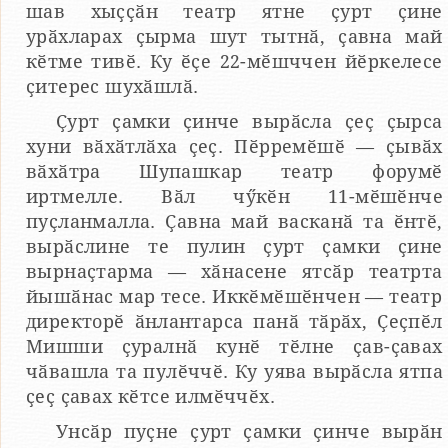
шав хыҫҫӑн театр ятне ҫурт ҫине
урӑхларах ҫырма шут тытнӑ, ҫавна май
кӗтме тивӗ. Ку ӗҫе 22-мӗшччен йӗркелесе
ҫитерес шухӑшлӑ.
Ҫурт ҫамки ҫинче вырӑсла ҫеҫ ҫырса
хуни вӑхӑтлӑха ҫеҫ. Пӗрремӗшӗ — ҫывӑх
вӑхӑтра Шупашкар театр форумӗ
иртмелле. Вӑл чӳкӗн 11-мӗшӗнче
пуҫланмалла. Ҫавна май васканӑ та ӗнтӗ,
вырӑслине те пулин ҫурт ҫамки ҫине
вырнаҫтарма — хӑнасене ятсӑр театрта
йышӑнас мар тесе. Иккӗмӗшӗнчен — театр
директорӗ ӑнлантарса панӑ тӑрӑх, Ҫеҫпӗл
Мишши ҫуралнӑ кунӗ тӗлне ҫав-ҫавах
чӑвашла та пулӗччӗ. Ку уява вырӑсла ятпа
ҫеҫ ҫавах кӗтсе илмӗччӗх.
Унсӑр пуҫне ҫурт ҫамки ҫинче вырӑн