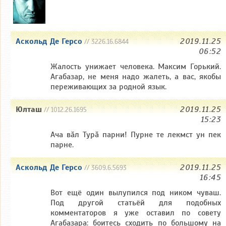
Аскольд Де Герсо
2019.11.25
// 3226.16.6844
06:52
Жалость унижает человека. Максим Горький.
Агабазар, не меня надо жалеть, а вас, якобы
переживающих за родной язык.
Юлташ
2019.11.25
// 1012.26.1695
15:23
Ача вăл Турă парни! Пурне те лекмст ун пек
парне.
Аскольд Де Герсо
2019.11.25
// 3609.6.5693
16:45
Вот ещё один вылупился под ником чуваш.
Под другой статьёй для подобных
комментаторов я уже оставил по совету
Агабазара: боитесь сходить по большому на