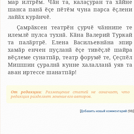
мар илтрӗм. Чӑн та, калаҫуран та хӑйне
шанса панӑ ӗҫе пӗтӗм чуна парса ӗҫлени
лайӑх курӑнчӗ.
Ҫамрӑксен театрӗн ҫурчӗ чӑннипе те
илемлӗ пулса тухнӑ. Кӑна Валерий Туркай
та палӑртрӗ. Елена Васильевнӑна эпир
хамӑр енчен пуҫланӑ ӗҫе тивӗҫлӗ шайра
вӗҫлеме сунатпӑр, театр форумӗ те, Ҫеҫпӗл
Мишшин ҫуралнӑ кунне халалланӑ уяв та
аван иртессе шанатпӑр!
От редакции
: Размещение статей не означает, что
редакция разделяет мнение его авторов.
[
Добавить новый комментарий
(98)]