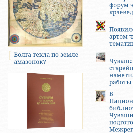
форум 
краеве
Появилс
артом 
темати
Волга текла по земле
Чувашс
амазонок?
старей
намети
работы
В
Национ
библио
Чуваши
подгото
Межрег