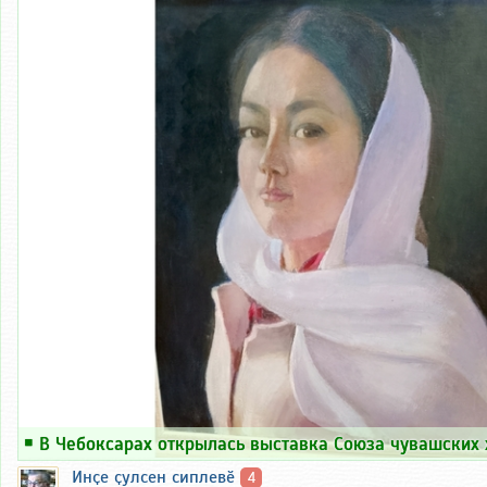
￭
В Чебоксарах открылась выставка Союза чувашских
Инҫе ҫулсен сиплевӗ
4