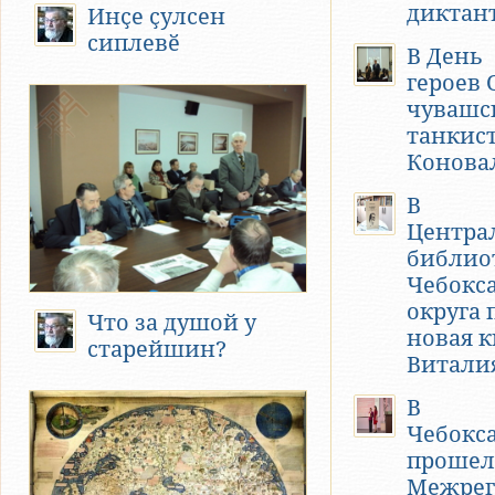
диктан
Инҫе ҫулсен
сиплевӗ
В День
героев 
чувашс
танкис
Конова
В
Центра
библио
Чебокс
округа 
Что за душой у
новая к
старейшин?
Витали
В
Чебокс
прошел
Межре