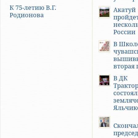
К 75-летию В.Г.
Акатуй
Родионова
пройдет
нескол
России
В Школ
чувашс
вышивк
вторая 
В ДК
Тракто
состоял
земляч
Яльчик
Сконча
предсе