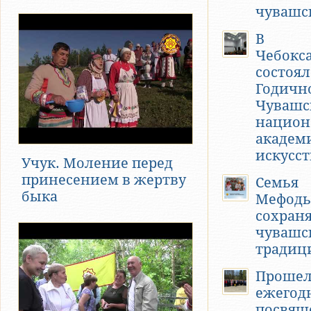
чувашс
В
Чебокс
состоял
Годичн
Чувашс
национ
академ
искусс
Учук. Моление перед
принесением в жертву
Семья
быка
Мефодь
сохран
чувашс
традиц
Проше
ежегод
посвя