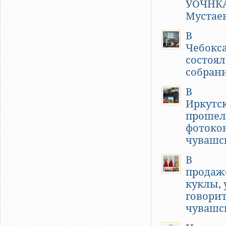
УОЧНКА
Мустае
В
Чебокс
состоял
собран
В
Иркутс
прошел
фотоко
чувашс
В
продаж
куклы,
говорит
чувашс