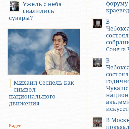
форуму
Ужель с неба
краеве
свалились
сувары?
В
Чебокс
состоял
собран
Совета
В
Чебокс
состоял
годичн
Михаил Сеспель как
Чувашс
символ
национ
национального
академ
движения
искусст
В Моск
Видео
показа