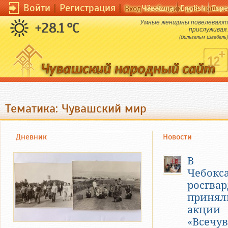
Войти
|
Регистрация
|
Чӑвашла
English
Espe
Вход необходим для полног
Умные женщины повелевают
+28.1 °C
прислуживая.
(Вильгельм Швебель)
Тематика: Чувашский мир
Дневник
Новости
В
Чебокс
росгва
приняли
акции
«Всечу