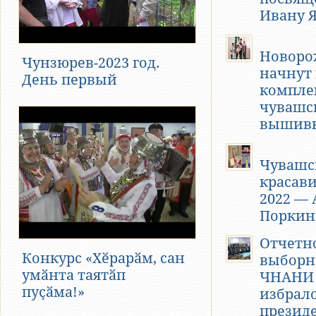
Ивану 
Новор
Чунзюрев-2023 год.
начнут
День первый
компле
чувашс
вышив
Чувашс
красав
2022 — 
Поркин
Отчетн
Конкурс «Хӗрарӑм, сан
выборн
умӑнта таятӑп
ЧНАНИ 
пуҫӑма!»
избрал
презид