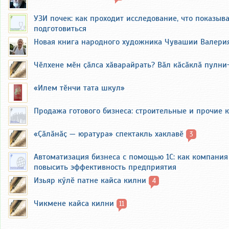
УЗИ почек: как проходит исследование, что показыва
подготовиться
Новая книга народного художника Чувашии Валери
Чӗлхене мӗн ҫӑлса хӑварайрать? Вӑл кӑсӑклӑ пулни
«Илем тӗнчи тата шкул»
Продажа готового бизнеса: строительные и прочие 
«Ҫӑлӑнӑҫ — юратура» спектакль хаклавӗ
3
Автоматизация бизнеса с помощью 1С: как компания
повысить эффективность предприятия
Изьяр кӳлӗ патне кайса килни
4
Чикмене кайса килни
11