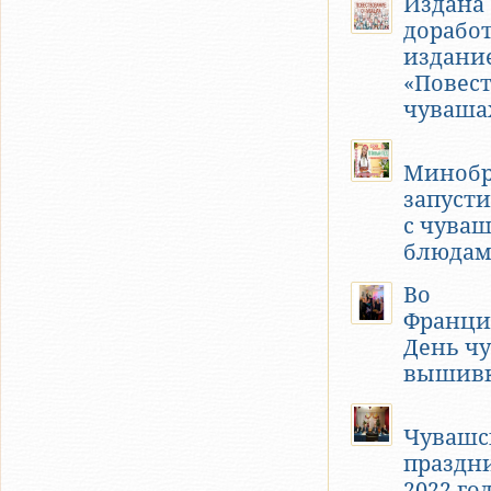
Издана
дорабо
издани
«Повес
чуваша
Минобр
запуст
с чува
блюда
Во
Франци
День ч
вышив
Чувашс
праздни
2022 го