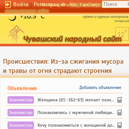
Войти
|
Регистрация
|
Чӑвашла
English
Esperanto
Вход необходим для полног
использования сайта
Если у тебя не будет дурных мыслей, не
+16.9 °C
будет и дурных поступков.
(Конфуций)
Происшествия: Из-за сжигания мусора
и травы от огня страдают строения
Объявления
Добавить объявление
Знакомства
Женщина (65 -162-63) желает познакомиться с одиноким, добродушным, без вредных ...
Знакомства
Познакомлюсь с мужчиной любящим танцевать и петь на родном чувашском языке
Знакомства
Хочу познакомиться с женщиной до 55 лет чувашской или русской национальности дл...