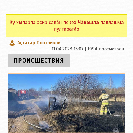
Ку хыпарпа эсир ҫавӑн пекех
Чӑвашла
паллашма
пултаратӑр
Аçтахар Плотников
11.04.2023 15:07 | 1994 просмотров
ПРОИСШЕСТВИЯ