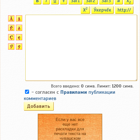
B
T
U
T
Заг1
Заг2
Заг3
#
X
2
2
X
Ӳкерчĕк
http://
Всего введено:
0
симв. Лимит:
1200
симв.
- согласен с
Правилами
публикации
комментариев
Если у вас все
еще нет
раскладки для
печати текста на
чувашском