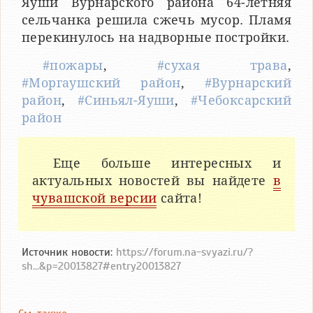
Яуши Вурнарского района 64-летняя
сельчанка решила сжечь мусор. Пламя
перекинулось на надворные постройки.
#пожары
,
#сухая трава
,
#Моргаушский район
,
#Вурнарский
район
,
#Синьял-Яуши
,
#Чебоксарский
район
Еще больше интересных и
актуальных новостей вы найдете
в
чувашской версии
сайта!
Источник новости:
https://forum.na-svyazi.ru/?
sh...&p=20013827#entry20013827