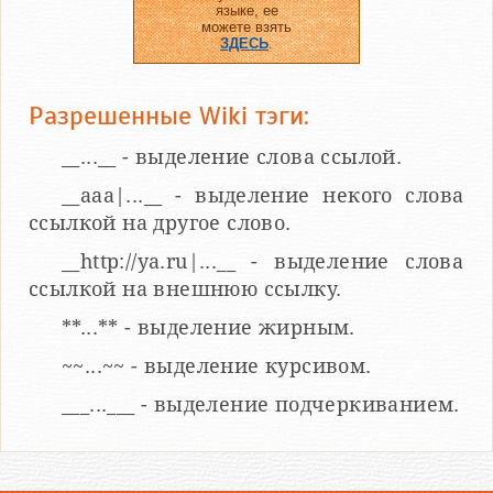
языке, ее
можете взять
ЗДЕСЬ
.
Разрешенные Wiki тэги:
__...__ - выделение слова ссылой.
__aaa|...__ - выделение некого слова
ссылкой на другое слово.
__http://ya.ru|...__ - выделение слова
ссылкой на внешнюю ссылку.
**...** - выделение жирным.
~~...~~ - выделение курсивом.
___...___ - выделение подчеркиванием.