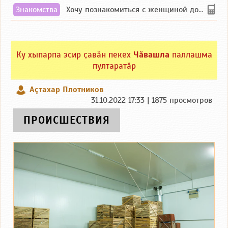
Знакомства
Хочу познакомиться с женщиной до 55 лет чувашской или русской национальности дл...
Ку хыпарпа эсир ҫавӑн пекех
Чӑвашла
паллашма
пултаратӑр
Аçтахар Плотников
31.10.2022 17:33 | 1875 просмотров
ПРОИСШЕСТВИЯ