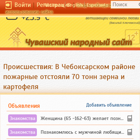
Войти
|
Регистрация
|
Чӑвашла
English
Esperanto
Вход необходим для полног
использования сайта
Семейные соры - штатный ремонт
+23.9 °C
ветшающей семейной любви.
(Василий Ключевский)
Происшествия: В Чебоксарском районе
пожарные отстояли 70 тонн зерна и
картофеля
Объявления
Добавить объявление
Знакомства
Женщина (65 -162-63) желает познакомиться с одиноким, добродушным, без вредных ...
Знакомства
Познакомлюсь с мужчиной любящим танцевать и петь на родном чувашском языке