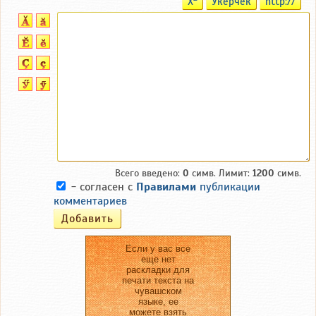
X
Ӳкерчĕк
http://
Всего введено:
0
симв. Лимит:
1200
симв.
- согласен с
Правилами
публикации
комментариев
Если у вас все
еще нет
раскладки для
печати текста на
чувашском
языке, ее
можете взять