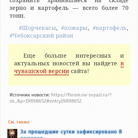
сохранить хранившиеся на складе
зерно и картофель — всего более 70
тонн.
#Шорчекасы
,
#пожары
,
#картофель
,
#Чебоксарский район
Еще больше интересных и
актуальных новостей вы найдете
в
чувашской версии
сайта!
Источник новости:
https://forum.na-svyazi.ru/?
sh...&p=19898652#entry19898652
См. также
За прошедшие сутки зафиксировано 8