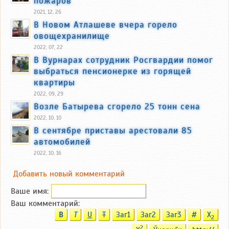
пожаров
2021, 12, 26
В Новом Атлашеве вчера горело
овощехранилище
2022, 07, 22
В Вурнарах сотрудник Росгвардии помог
выбраться пенсионерке из горящей
квартиры
2022, 09, 29
Возле Батырева сгорело 25 тонн сена
2022, 10, 10
В сентябре приставы арестовали 85
автомобилей
2022, 10, 16
Добавить новый комментарий
Ваше имя:
Ваш комментарий:
B
T
U
T
Заг1
Заг2
Заг3
#
X
2
2