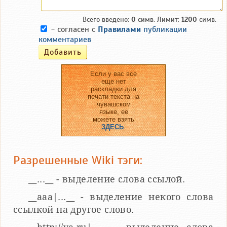
Всего введено:
0
симв. Лимит:
1200
симв.
- согласен с
Правилами
публикации
комментариев
Если у вас все
еще нет
раскладки для
печати текста на
чувашском
языке, ее
можете взять
ЗДЕСЬ
.
Разрешенные Wiki тэги:
__...__ - выделение слова ссылой.
__aaa|...__ - выделение некого слова
ссылкой на другое слово.