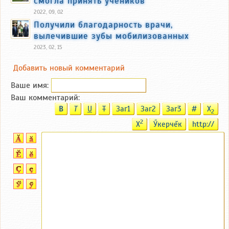
смогла принять учеников
2022, 09, 02
Получили благодарность врачи,
вылечившие зубы мобилизованных
2023, 02, 15
Добавить новый комментарий
Ваше имя:
Ваш комментарий:
B
T
U
T
Заг1
Заг2
Заг3
#
X
2
2
X
Ӳкерчĕк
http://