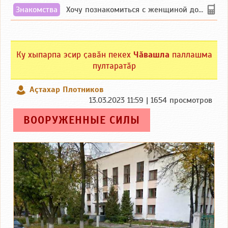
Знакомства
Хочу познакомиться с женщиной до 55 лет чувашской или русской национальности дл...
Ку хыпарпа эсир ҫавӑн пекех
Чӑвашла
паллашма
пултаратӑр
Аçтахар Плотников
13.03.2023 11:59 | 1654 просмотров
ВООРУЖЕННЫЕ СИЛЫ