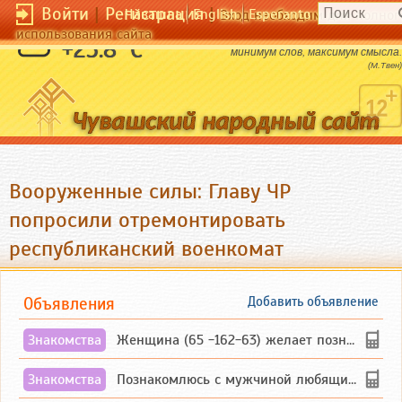
Войти
|
Регистрация
|
Чӑвашла
English
Esperanto
Вход необходим для полног
использования сайта
Правильная дозировка афоризмов:
+25.8 °C
минимум слов, максимум смысла.
(М.Твен)
Вооруженные силы: Главу ЧР
попросили отремонтировать
республиканский военкомат
Объявления
Добавить объявление
Знакомства
Женщина (65 -162-63) желает познакомиться с одиноким, добродушным, без вредных ...
Знакомства
Познакомлюсь с мужчиной любящим танцевать и петь на родном чувашском языке