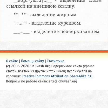
__http://ya.ru|...__ - выделение слова
ссылкой на внешнюю ссылку.
**...** - выделение жирным.
~~...~~ - выделение курсивом.
___...___ - выделение подчеркиванием.
О сайте
|
Помощь сайту
|
Статистика
(c) 2005-2026 Chuvash.Org
Содержимое сайта (кроме
статей, взятых из других источников) публикуется на
условиях
CreativeCommons Attribution-ShareAlike 3.0
.
Вопросы по работе сайта: site(a)chuvash.org