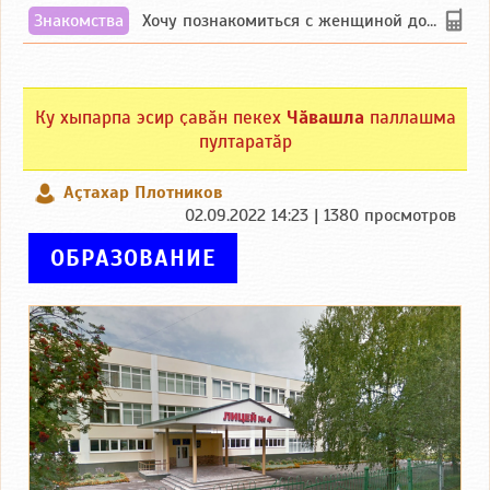
Знакомства
Хочу познакомиться с женщиной до 55 лет чувашской или русской национальности дл...
Ку хыпарпа эсир ҫавӑн пекех
Чӑвашла
паллашма
пултаратӑр
Аçтахар Плотников
02.09.2022 14:23 | 1380 просмотров
ОБРАЗОВАНИЕ