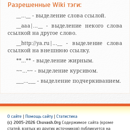
Разрешенные Wiki тэги:
__...__ - выделение слова ссылой.
__aaa|...__ - выделение некого слова
ссылкой на другое слово.
__http://ya.ru|...__ - выделение слова
ссылкой на внешнюю ссылку.
**...** - выделение жирным.
~~...~~ - выделение курсивом.
___...___ - выделение подчеркиванием.
О сайте
|
Помощь сайту
|
Статистика
(c) 2005-2026 Chuvash.Org
Содержимое сайта (кроме
статей, взятых из других источников) публикуется на