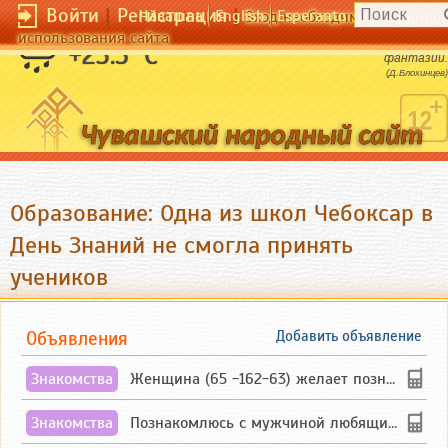
Войти
|
Регистрация
|
Чӑвашла
English
Esperanto
Вход необходим для полног
использования сайта
Фактов всегда достаточно - не хватает
+23.5 °C
фантазии.
(Д.Блохинцев)
Образование: Одна из школ Чебоксар в
День Знаний не смогла принять
учеников
Объявления
Добавить объявление
Знакомства
Женщина (65 -162-63) желает познакомиться с одиноким, добродушным, без вредных ...
Знакомства
Познакомлюсь с мужчиной любящим танцевать и петь на родном чувашском языке