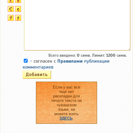
Всего введено:
0
симв. Лимит:
1200
симв.
- согласен с
Правилами
публикации
комментариев
Если у вас все
еще нет
раскладки для
печати текста на
чувашском
языке, ее
можете взять
ЗДЕСЬ
.