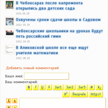
В Чебоксарах после капремонта
открылись два детских сада
2021, 09, 28
Озвучены сроки сдачи школы в Садовом
2022, 03, 03
Чебоксарские школьники на уроках будут
петь российский гимн
2022, 04, 05
В Аликовской школе все еще ищут
учителя математики
2022, 08, 26
Добавить новый комментарий
Ваше имя:
Ваш комментарий:
B
T
U
T
Заг1
Заг2
Заг3
#
X
2
2
X
Ӳкерчĕк
http://