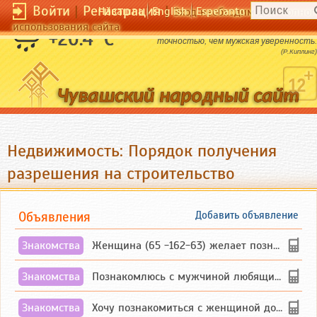
Войти
|
Регистрация
|
Чӑвашла
English
Esperanto
Вход необходим для полног
использования сайта
Женская догадка обладает большей
+20.4 °C
точностью, чем мужская уверенность.
(Р.Киплинг)
Недвижимость: Порядок получения
разрешения на строительство
Объявления
Добавить объявление
Знакомства
Женщина (65 -162-63) желает познакомиться с одиноким, добродушным, без вредных ...
Знакомства
Познакомлюсь с мужчиной любящим танцевать и петь на родном чувашском языке
Знакомства
Хочу познакомиться с женщиной до 55 лет чувашской или русской национальности дл...