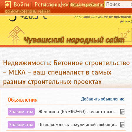
Войти
|
Регистрация
|
Чӑвашла
English
Esperanto
Вход необходим для полног
использования сайта
Истина ничуть не страдает от того,
+20.3 °C
если кто-нибудь еe не признаeт.
(Шиллер)
Недвижимость: Бетонное строительство
- MEKA - ваш специалист в самых
разных строительных проектах
Объявления
Добавить объявление
Знакомства
Женщина (65 -162-63) желает познакомиться с одиноким, добродушным, без вредных ...
Знакомства
Познакомлюсь с мужчиной любящим танцевать и петь на родном чувашском языке