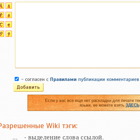
- согласен с
Правилами
публикации комментариев
Если у вас все еще нет раскладки для печати те
языке, ее можете взять
ЗДЕСЬ
Разрешенные Wiki тэги:
__...__ - выделение слова ссылой.