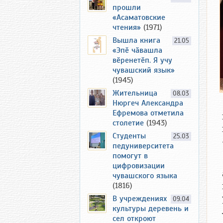
прошли
«Асаматовские
чтения»
(1971)
Вышла книга
21.05
«Эпӗ чӑвашла
вӗренетӗп. Я учу
чувашский язык»
(1945)
Жительница
08.03
Нюргеч Александра
Ефремова отметила
столетие
(1943)
Студенты
25.03
педуниверситета
помогут в
цифровизации
чувашского языка
(1816)
В учреждениях
09.04
культуры деревень и
сел откроют