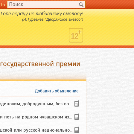
nto
Горе сердцу не любившему смолоду!
(И.Тургенев "Дворянское гнездо")
 государственной премии
Добавить объявление
ким, добродушным, без вредных ...
петь на родном чувашском языке
 или русской национальности дл...