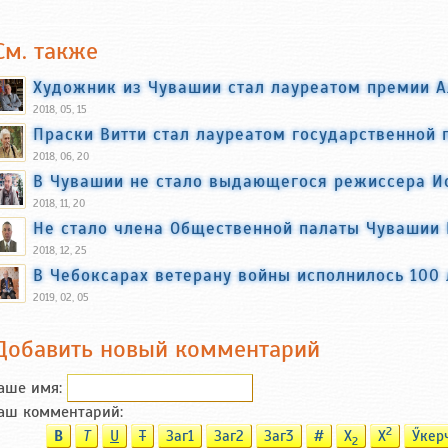
См. также
Художник из Чувашии стал лауреатом премии 
2018, 05, 15
Праски Витти стал лауреатом государственной
2018, 06, 20
В Чувашии не стало выдающегося режиссера И
2018, 11, 20
Не стало члена Общественной палаты Чувашии
2018, 12, 25
В Чебоксарах ветерану войны исполнилось 100 
2019, 02, 05
Добавить новый комментарий
аше имя:
аш комментарий:
2
B
T
U
T
Заг1
Заг2
Заг3
#
X
X
Ӳкер
2