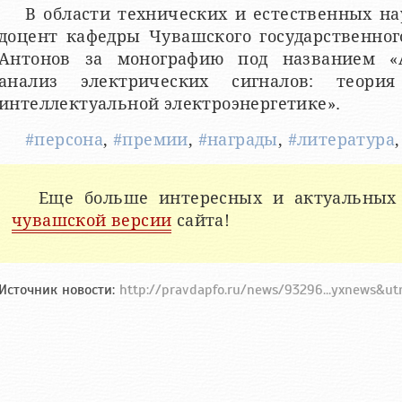
В области технических и естественных на
доцент кафедры Чувашского государственног
Антонов за монографию под названием «
анализ электрических сигналов: тео
интеллектуальной электроэнергетике».
#персона
,
#премии
,
#награды
,
#литература
Еще больше интересных и актуальных
чувашской версии
сайта!
Источник новости:
http://pravdapfo.ru/news/93296...yxnews&