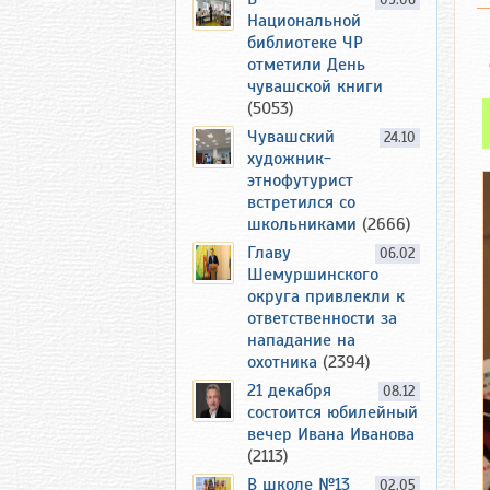
09.06
Национальной
библиотеке ЧР
отметили День
чувашской книги
(5053)
Чувашский
24.10
художник-
этнофутурист
встретился со
школьниками
(2666)
Главу
06.02
Шемуршинского
округа привлекли к
ответственности за
нападание на
охотника
(2394)
21 декабря
08.12
состоится юбилейный
вечер Ивана Иванова
(2113)
В школе №13
02.05