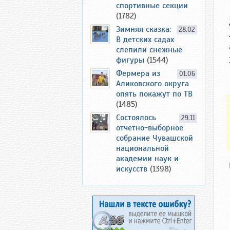
спортивные секции
(1782)
Зимняя сказка:
28.02
В детских садах
слепили снежные
фигуры
(1544)
Фермера из
01.06
Аликовского округа
опять покажут по ТВ
(1485)
Состоялось
29.11
отчетно-выборное
собрание Чувашской
национальной
академии наук и
искусств
(1398)