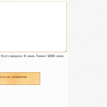
Всего введено:
0
симв. Лимит:
1200
симв.
кста на чувашском
.