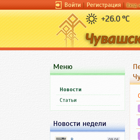
Войти
|
Регистрация
|
Вход 
+26.0 °C
Меню
П
Ч
Новости
Статьи
Новости недели
В