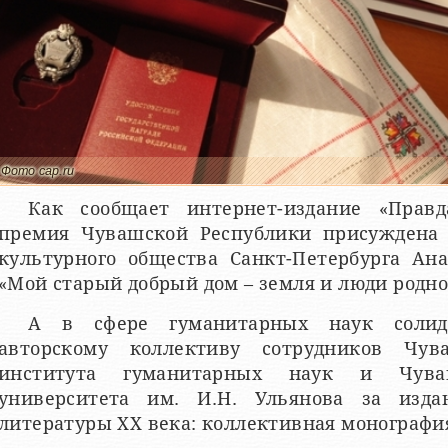
Фото cap.ru
Как сообщает интернет-издание «Правд
премия Чувашской Республики присуждена 
культурного общества Санкт-Петербурга Ан
«Мой старый добрый дом – земля и люди родн
А в сфере гуманитарных наук соли
авторскому коллективу сотрудников Чува
института гуманитарных наук и Чувашс
университета им. И.Н. Ульянова за изда
литературы XX века: коллективная монография