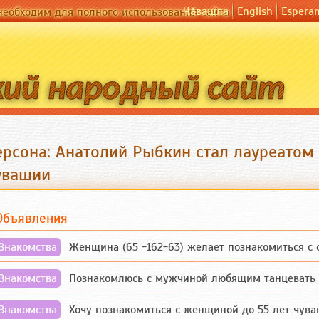
Чӑвашла
English
Espera
необходим для полного использования сайта
ерсона: Анатолий Рыбкин стал лауреатом
увашии
Объявления
Знакомства
Женщина (65 -162-63) желает познакомиться с одино
Знакомства
Познакомлюсь с мужчиной любящим танцевать и 
Знакомства
Хочу познакомиться с женщиной до 55 лет чувашской