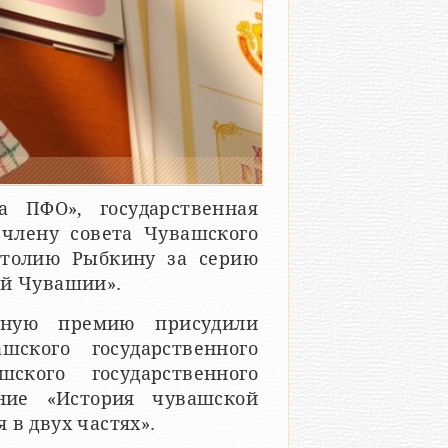
а ПФО», государственная
члену совета Чувашского
атолию Рыбкину за серию
ой Чувашии».
дную премию присудили
шского государственного
кого государственного
ние «История чувашской
 в двух частях».