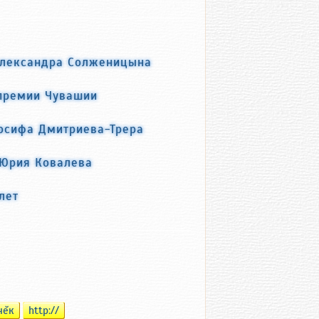
Александра Солженицына
 премии Чувашии
осифа Дмитриева-Трера
 Юрия Ковалева
лет
чĕк
http://