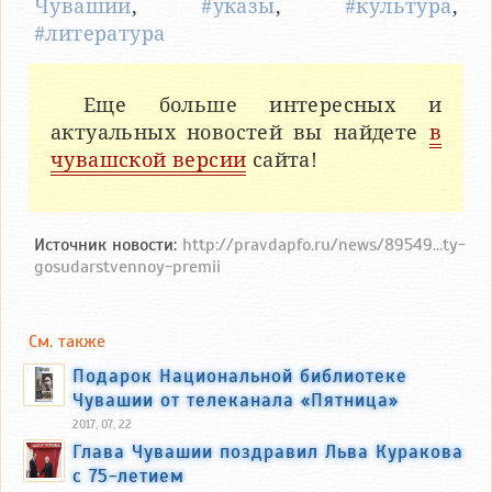
Чувашии
,
#указы
,
#культура
,
#литература
Еще больше интересных и
актуальных новостей вы найдете
в
чувашской версии
сайта!
Источник новости:
http://pravdapfo.ru/news/89549...ty-
gosudarstvennoy-premii
См. также
Подарок Национальной библиотеке
Чувашии от телеканала «Пятница»
2017, 07, 22
Глава Чувашии поздравил Льва Куракова
с 75-летием