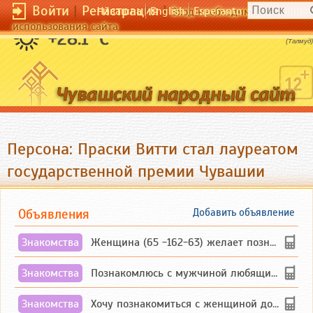
Войти
|
Регистрация
|
Чӑвашла
English
Esperanto
Вход необходим для полног
использования сайта
Плати добром за зло.
+28.1 °C
(Талмуд)
Персона: Праски Витти стал лауреатом
государственной премии Чувашии
Объявления
Добавить объявление
Знакомства
Женщина (65 -162-63) желает познакомиться с одиноким, добродушным, без вредных ...
Знакомства
Познакомлюсь с мужчиной любящим танцевать и петь на родном чувашском языке
Знакомства
Хочу познакомиться с женщиной до 55 лет чувашской или русской национальности дл...