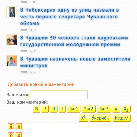
2018, 01, 05
В Чебоксарах одну из улиц назвали в
честь первого секретаря Чувашского
обкома
2018, 04, 06
В Чувашии 30 человек стали лауреатами
государственной молодежной премии
2018, 06, 13
В Чувашии назначены новые заместители
министров
2018, 06, 20
Добавить новый комментарий
Ваше имя:
Ваш комментарий:
B
T
U
T
Заг1
Заг2
Заг3
#
X
2
2
X
Ӳкерчĕк
http://