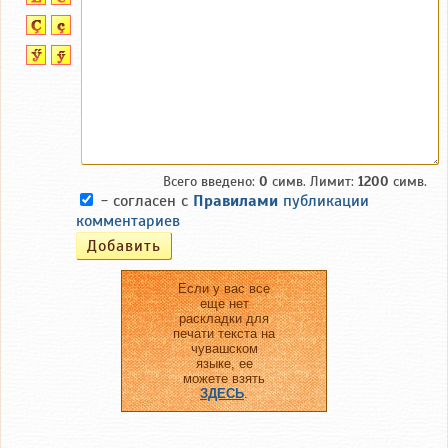
Всего введено:
0
симв. Лимит:
1200
симв.
- согласен с
Правилами
публикации
комментариев
Если у вас все
еще нет
раскладки для
печати текста на
чувашском
языке, ее
можете взять
ЗДЕСЬ
.