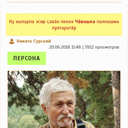
Ку хыпарпа эсир ҫавӑн пекех
Чӑвашла
паллашма
пултаратӑр
Никита Сурский
20.06.2018 11:48 | 3912 просмотров
ПЕРСОНА