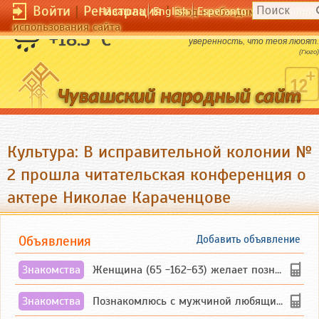
Войти
|
Регистрация
|
Чӑвашла
English
Esperanto
Вход необходим для полног
использования сайта
Самое большое счастье в жизни - это
+18.5 °C
уверенность, что тебя любят.
(Гюго)
Культура: В исправительной колонии №
2 прошла читательская конференция о
актере Николае Караченцове
Объявления
Добавить объявление
Знакомства
Женщина (65 -162-63) желает познакомиться с одиноким, добродушным, без вредных ...
Знакомства
Познакомлюсь с мужчиной любящим танцевать и петь на родном чувашском языке