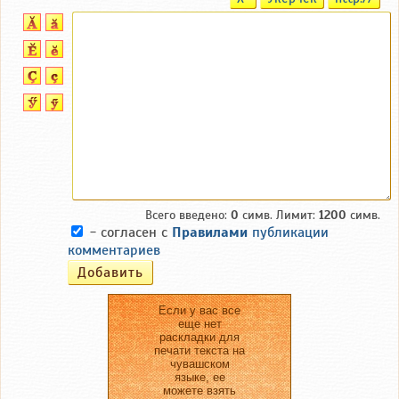
Всего введено:
0
симв. Лимит:
1200
симв.
- согласен с
Правилами
публикации
комментариев
Если у вас все
еще нет
раскладки для
печати текста на
чувашском
языке, ее
можете взять