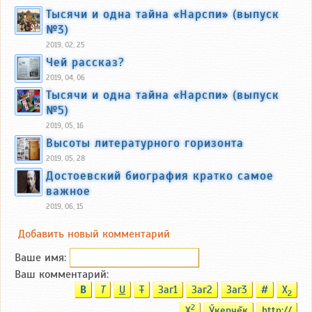
Тысячи и одна тайна «Нарспи» (выпуск
№3)
2019, 02, 25
Чей рассказ?
2019, 04, 06
Тысячи и одна тайна «Нарспи» (выпуск
№5)
2019, 05, 16
Высоты литературного горизонта
2019, 05, 28
Достоевский биография кратко самое
важное
2019, 06, 15
Добавить новый комментарий
Ваше имя:
Ваш комментарий:
B
T
U
T
Заг1
Заг2
Заг3
#
X
2
2
X
Ӳкерчĕк
http://