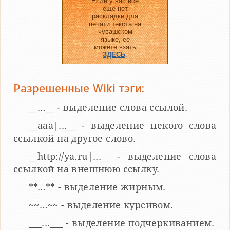
Если у вас все
еще нет
раскладки для
печати текста на
чувашском
языке, ее
можете взять
ЗДЕСЬ
.
Разрешенные Wiki тэги:
__...__ - выделение слова ссылой.
__aaa|...__ - выделение некого слова
ссылкой на другое слово.
__http://ya.ru|...__ - выделение слова
ссылкой на внешнюю ссылку.
**...** - выделение жирным.
~~...~~ - выделение курсивом.
___...___ - выделение подчеркиванием.