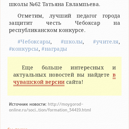
школы №62 Татьяна Евлампьева.
Отметим, лучший педагог города
защитит честь Чебоксар на
республиканском конкурсе.
#Чебоксары
,
#школы
,
#учителя
,
#конкурсы
,
#награды
Еще больше интересных и
актуальных новостей вы найдете
в
чувашской версии
сайта!
Источник новости:
http://moygorod-
online.ru/soci...tion/formation_34419.html