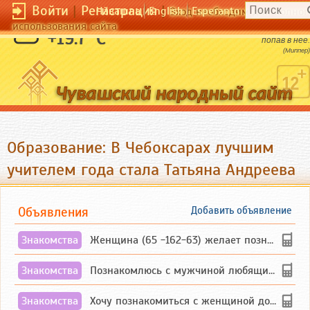
Войти
|
Регистрация
|
Чӑвашла
English
Esperanto
Вход необходим для полног
использования сайта
Нельзя ничего сказать о глубине лжи, не
+19.7 °C
попав в нее.
(Миппер)
Образование: В Чебоксарах лучшим
учителем года стала Татьяна Андреева
Объявления
Добавить объявление
Знакомства
Женщина (65 -162-63) желает познакомиться с одиноким, добродушным, без вредных ...
Знакомства
Познакомлюсь с мужчиной любящим танцевать и петь на родном чувашском языке
Знакомства
Хочу познакомиться с женщиной до 55 лет чувашской или русской национальности дл...