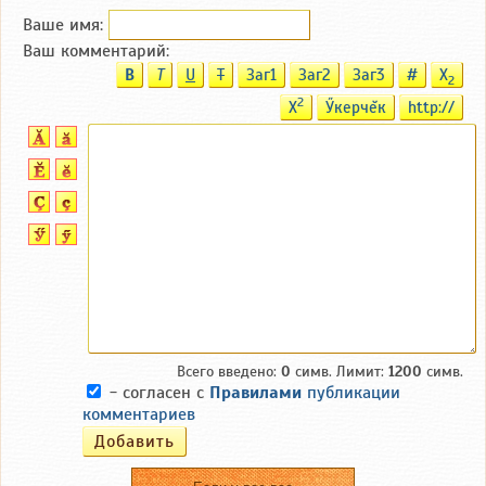
Ваше имя:
Ваш комментарий:
B
T
U
T
Заг1
Заг2
Заг3
#
X
2
2
X
Ӳкерчĕк
http://
Всего введено:
0
симв. Лимит:
1200
симв.
- согласен с
Правилами
публикации
комментариев