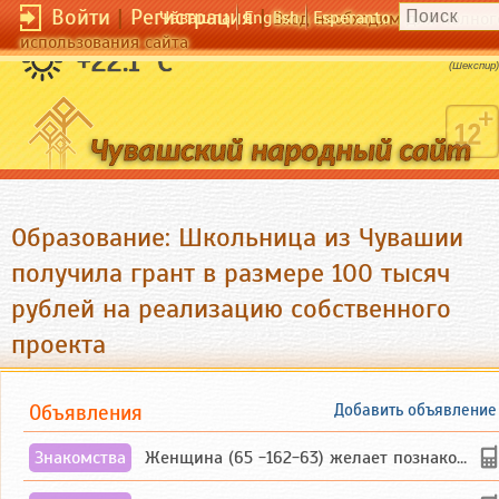
Войти
|
Регистрация
|
Чӑвашла
English
Esperanto
Вход необходим для полног
использования сайта
Прибавь еще один оттенок к радуге.
+22.1 °C
(Шекспир)
Образование: Школьница из Чувашии
получила грант в размере 100 тысяч
рублей на реализацию собственного
проекта
Объявления
Добавить объявление
Знакомства
Женщина (65 -162-63) желает познакомиться с одиноким, добродушным, без вредных ...