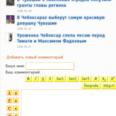
гранты главы региона
2018, 03, 09
В Чебоксарах выберут самую красивую
девушку Чувашии
2018, 03, 10
Уроженка Чебоксар спела песню перед
Тимати и Максимом Фадеевым
2018, 03, 11
Добавить новый комментарий
Ваше имя:
Ваш комментарий:
2
B
T
U
T
Заг1
Заг2
Заг3
#
X
X
2
Ӳкерчĕк
http://