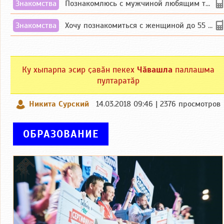
Знакомства
Познакомлюсь с мужчиной любящим танцевать и петь на родном чувашском языке
Знакомства
Хочу познакомиться с женщиной до 55 лет чувашской или русской национальности дл...
Ку хыпарпа эсир ҫавӑн пекех
Чӑвашла
паллашма
пултаратӑр
Никита Сурский
14.03.2018 09:46 | 2376 просмотров
ОБРАЗОВАНИЕ