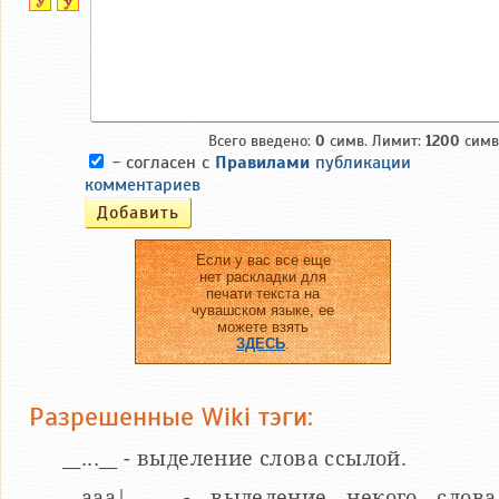
Всего введено:
0
симв. Лимит:
1200
симв
- согласен с
Правилами
публикации
комментариев
Если у вас все еще
нет раскладки для
печати текста на
чувашском языке, ее
можете взять
ЗДЕСЬ
.
Разрешенные Wiki тэги:
__...__ - выделение слова ссылой.
__aaa|...__ - выделение некого слова