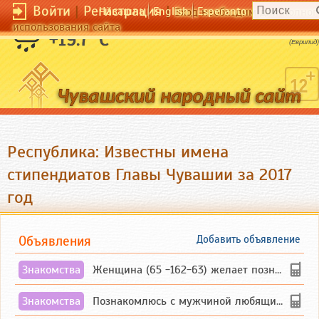
Войти
|
Регистрация
|
Чӑвашла
English
Esperanto
Вход необходим для полног
использования сайта
Жизнь наша - борьба.
+19.7 °C
(Еврипид)
Республика: Известны имена
стипендиатов Главы Чувашии за 2017
год
Объявления
Добавить объявление
Знакомства
Женщина (65 -162-63) желает познакомиться с одиноким, добродушным, без вредных ...
Знакомства
Познакомлюсь с мужчиной любящим танцевать и петь на родном чувашском языке