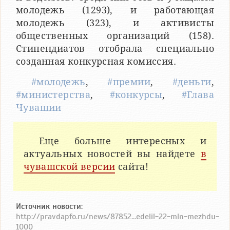
молодежь (1293), и работающая
молодежь (323), и активисты
общественных организаций (158).
Стипендиатов отобрала специально
созданная конкурсная комиссия.
#молодежь
,
#премии
,
#деньги
,
#министерства
,
#конкурсы
,
#Глава
Чувашии
Еще больше интересных и
актуальных новостей вы найдете
в
чувашской версии
сайта!
Источник новости:
http://pravdapfo.ru/news/87852...edelil-22-mln-mezhdu-
1000