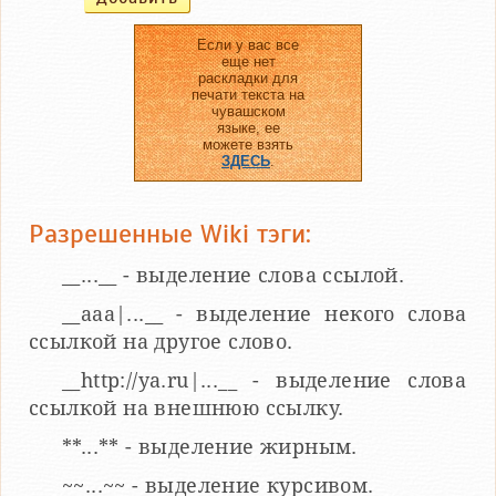
Если у вас все
еще нет
раскладки для
печати текста на
чувашском
языке, ее
можете взять
ЗДЕСЬ
.
Разрешенные Wiki тэги:
__...__ - выделение слова ссылой.
__aaa|...__ - выделение некого слова
ссылкой на другое слово.
__http://ya.ru|...__ - выделение слова
ссылкой на внешнюю ссылку.
**...** - выделение жирным.
~~...~~ - выделение курсивом.