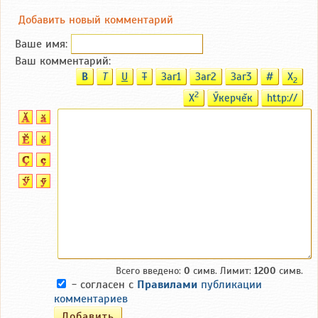
Добавить новый комментарий
Ваше имя:
Ваш комментарий:
B
T
U
T
Заг1
Заг2
Заг3
#
X
2
2
X
Ӳкерчĕк
http://
Всего введено:
0
симв. Лимит:
1200
симв.
- согласен с
Правилами
публикации
комментариев