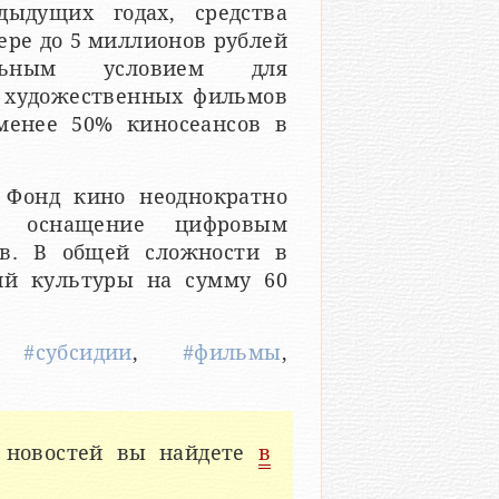
ыдущих годах, средства
ере до 5 миллионов рублей
ельным условием для
з художественных фильмов
менее 50% киносеансов в
 Фонд кино неоднократно
и оснащение цифровым
ов. В общей сложности в
ий культуры на сумму 60
,
#субсидии
,
#фильмы
,
 новостей вы найдете
в