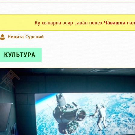
Ку хыпарпа эсир ҫавӑн пекех
Чӑвашла
пал
Никита Сурский
КУЛЬТУРА