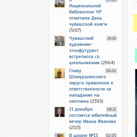
09.06
Национальной
библиотеке ЧР
отметили День
чувашской книги
(5017)
Чувашский
24.10
художник-
этнофутурист
встретился со
школьниками
(2664)
Главу
06.02
Шемуршинского
округа привлекли к
ответственности за
нападание на
охотника
(2393)
21 декабря
08.12
состоится юбилейный
вечер Ивана Иванова
(2113)
В школе №13
02.05