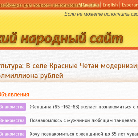
Чӑвашла
English
Espera
необходим для полного использования сайта
Если не можете исполнить сво
ультура: В селе Красные Четаи модернизи
олмиллиона рублей
Объявления
Знакомства
Женщина (65 -162-63) желает познакомиться с одино
Знакомства
Познакомлюсь с мужчиной любящим танцевать и 
Знакомства
Хочу познакомиться с женщиной до 55 лет чувашской