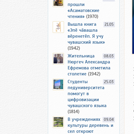
прошли
«Асаматовские
чтения»
(1970)
Вышла книга
21.05
«Эпӗ чӑвашла
вӗренетӗп. Я учу
чувашский язык»
(1942)
Жительница
08.03
Нюргеч Александра
Ефремова отметила
столетие
(1942)
Студенты
25.03
педуниверситета
помогут в
цифровизации
чувашского языка
(1814)
В учреждениях
09.04
культуры деревень и
сел откроют