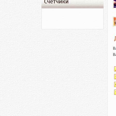
Счетчики
В
В