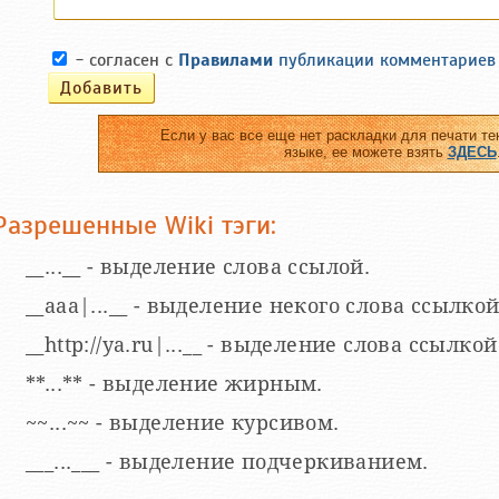
- согласен с
Правилами
публикации комментариев
Если у вас все еще нет раскладки для печати те
языке, ее можете взять
ЗДЕСЬ
Разрешенные Wiki тэги:
__...__ - выделение слова ссылой.
__aaa|...__ - выделение некого слова ссылкой
__http://ya.ru|...__ - выделение слова ссыл
**...** - выделение жирным.
~~...~~ - выделение курсивом.
___...___ - выделение подчеркиванием.