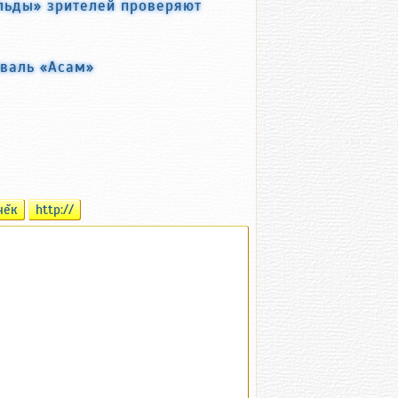
льды» зрителей проверяют
валь «Асам»
чĕк
http://