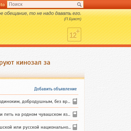
nto
е обещание, то не надо давать его.
(П.Буаст)
руют кинозал за
Добавить объявление
ким, добродушным, без вредных ...
петь на родном чувашском языке
 или русской национальности дл...