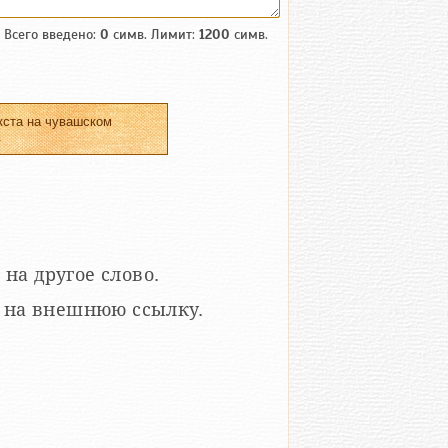
Всего введено:
0
симв. Лимит:
1200
симв.
кста на чувашском
.
 на другое слово.
кой на внешнюю ссылку.