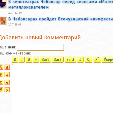
В кинотеатрах Чебоксар перед сеансами «Мати
металлоискателем
2017, 10, 30
В Чебоксарах пройдет Всечувашский кинофести
2017, 11, 08
Добавить новый комментарий
аше имя:
аш комментарий:
2
B
T
U
T
Заг1
Заг2
Заг3
#
X
X
Ӳкер
2