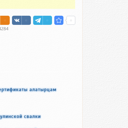
4284
сертификаты алатырцам
тулинской свалки