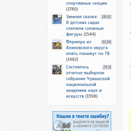
спортивные секции
(1780)
Зимняя сказка:
28.02
В детских садах
слепили снежные
фигуры
(1544)
Фермера из
01.06
Аликовского округа
опять покажут по ТВ
(1482)
Состоялось
29.11
отчетно-выборное
собрание Чувашской
национальной
академии наук и
искусств
(1398)