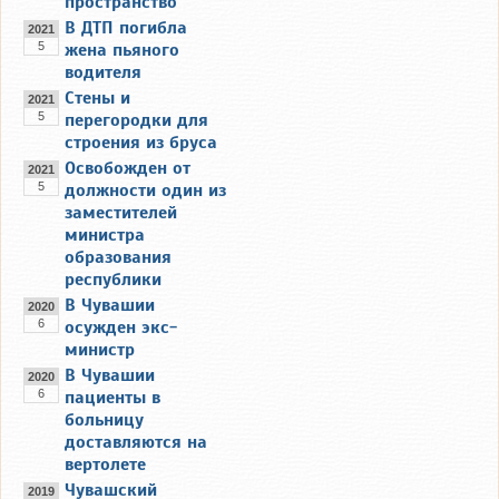
пространство
В ДТП погибла
2021
5
жена пьяного
водителя
Стены и
2021
5
перегородки для
строения из бруса
Освобожден от
2021
5
должности один из
заместителей
министра
образования
республики
В Чувашии
2020
6
осужден экс-
министр
В Чувашии
2020
6
пациенты в
больницу
доставляются на
вертолете
Чувашский
2019