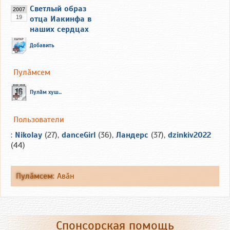
Светлый образ
2007
19
отца Иакинфа в
наших сердцах
Добавить
Пулăмсем
Пулăм хуш...
Пользователи
:
Nikolay
(27),
danceGirl
(36),
Ландерс
(37),
dzinkiv2022
(44)
Пулăмсем
:
Авăн
Спонсорская помощь