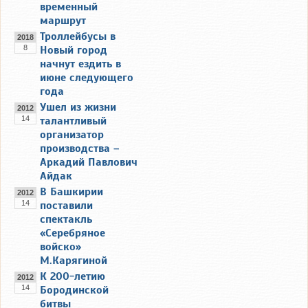
временный
маршрут
Троллейбусы в
2018
8
Новый город
начнут ездить в
июне следующего
года
Ушел из жизни
2012
14
талантливый
организатор
производства –
Аркадий Павлович
Айдак
В Башкирии
2012
14
поставили
спектакль
«Серебряное
войско»
М.Карягиной
К 200-летию
2012
14
Бородинской
битвы