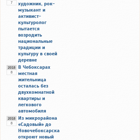
7
художник, рок-
музыкант и
активист-
культуролог
пытается
возродить
национальные
традиции и
культуру в своей
деревне
В Чебоксарах
2018
8
местная
жительница
осталась без
двухкомнатной
квартиры и
легкового
автомобиля
Из микрорайона
2018
8
«Садовый» до
Новочебоксарска
откроют новый