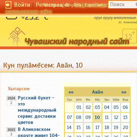
Войти
|
Регистрация
|
Чӑвашла
English
Esperanto
Вход необходим для полног
использования сайта
Нет оли сильнее, чем та, что причиняют
+25.2 °C
друг другу влюбленные.
(С. Коннолли)
Кун пулăмĕсем: Авăн, 10
Хыпарсем
««
Авăн
»»
Русский букет -
2024
Тун
Ытл
Юн
Кĕç
Эрн
Шăм
Выр
2
это
01
02
03
04
05
06
международный
сервис доставки
07
08
09
10
11
12
13
цветов
14
15
16
17
18
19
20
В Аликовском
2023
3
округе живет 104-