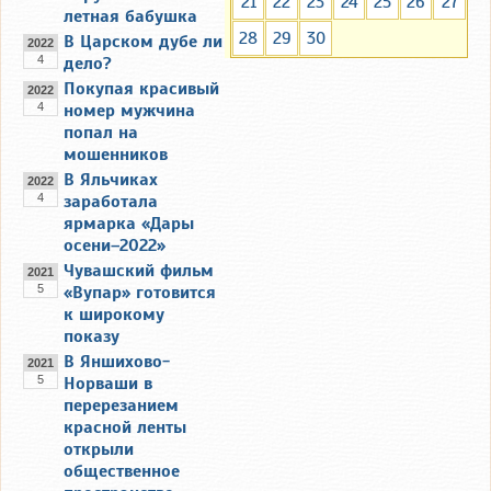
21
22
23
24
25
26
27
летная бабушка
28
29
30
В Царском дубе ли
2022
4
дело?
Покупая красивый
2022
4
номер мужчина
попал на
мошенников
В Яльчиках
2022
4
заработала
ярмарка «Дары
осени–2022»
Чувашский фильм
2021
5
«Вупар» готовится
к широкому
показу
В Яншихово-
2021
5
Норваши в
перерезанием
красной ленты
открыли
общественное