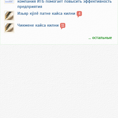
компания ИТБ помогает повысить эффективность
предприятия
Изьяр кӳлӗ патне кайса килни
4
Чикмене кайса килни
11
... остальные