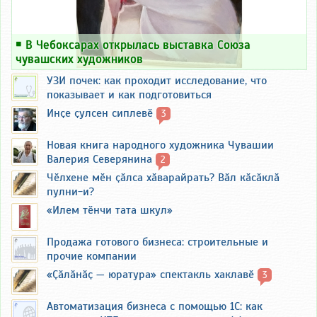
￭
В Чебоксарах открылась выставка Союза
чувашских художников
УЗИ почек: как проходит исследование, что
показывает и как подготовиться
Инҫе ҫулсен сиплевӗ
3
Новая книга народного художника Чувашии
Валерия Северянина
2
Чӗлхене мӗн ҫӑлса хӑварайрать? Вӑл кӑсӑклӑ
пулни-и?
«Илем тӗнчи тата шкул»
Продажа готового бизнеса: строительные и
прочие компании
«Ҫӑлӑнӑҫ — юратура» спектакль хаклавӗ
3
Автоматизация бизнеса с помощью 1С: как