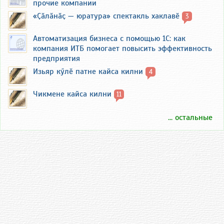
прочие компании
«Ҫӑлӑнӑҫ — юратура» спектакль хаклавӗ
3
Автоматизация бизнеса с помощью 1С: как
компания ИТБ помогает повысить эффективность
предприятия
Изьяр кӳлӗ патне кайса килни
4
Чикмене кайса килни
11
... остальные