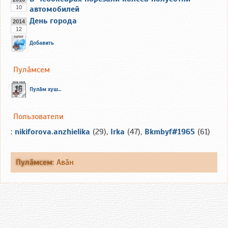
10
автомобилей
День города
2014
12
Добавить
Пулăмсем
Пулăм хуш...
Пользователи
:
nikiforova.anzhielika
(29),
Irka
(47),
Bkmbyf#1965
(61)
Пулăмсем
:
Авăн