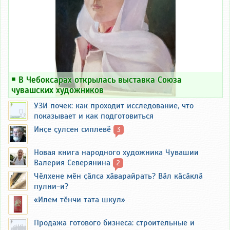
￭
В Чебоксарах открылась выставка Союза
чувашских художников
УЗИ почек: как проходит исследование, что
показывает и как подготовиться
Инҫе ҫулсен сиплевӗ
3
Новая книга народного художника Чувашии
Валерия Северянина
2
Чӗлхене мӗн ҫӑлса хӑварайрать? Вӑл кӑсӑклӑ
пулни-и?
«Илем тӗнчи тата шкул»
Продажа готового бизнеса: строительные и