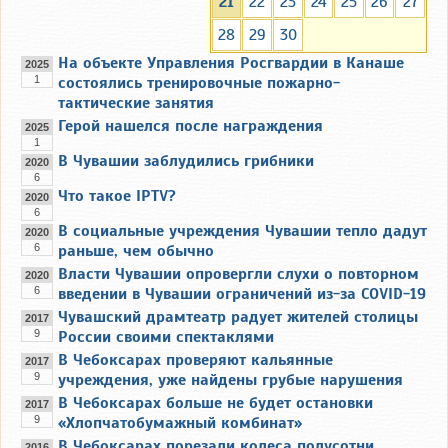
21
22
23
24
25
26
27
28
29
30
На объекте Управления Росгвардии в Канаше
2025
1
состоялись тренировочные пожарно-
тактические занятия
Герой нашелся после награждения
2025
1
В Чувашии заблудились грибники
2020
6
Что такое IPTV?
2020
6
В социальные учреждения Чувашии тепло дадут
2020
6
раньше, чем обычно
Власти Чувашии опровергли слухи о повторном
2020
6
введении в Чувашии ограничений из-за COVID-19
Чувашский драмтеатр радует жителей столицы
2017
9
России своими спектаклями
В Чебоксарах проверяют кальянные
2017
9
учреждения, уже найдены грубые нарушения
В Чебоксарах больше не будет остановки
2017
9
«Хлопчатобумажный комбинат»
В Чебоксарах порезали колеса полусотни
2016