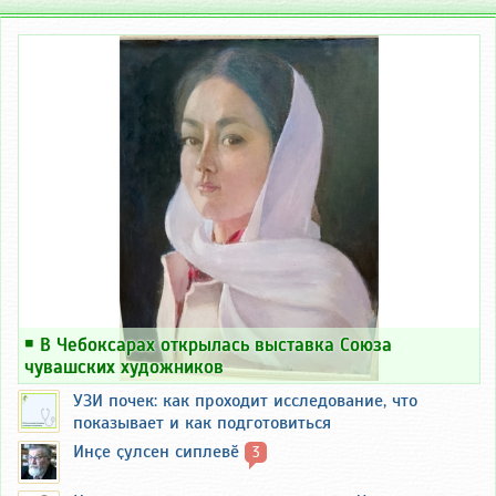
￭
В Чебоксарах открылась выставка Союза
чувашских художников
УЗИ почек: как проходит исследование, что
показывает и как подготовиться
Инҫе ҫулсен сиплевӗ
3