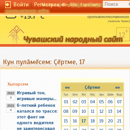
Войти
|
Регистрация
|
Чӑвашла
English
Esperanto
Вход необходим для полног
использования сайта
На свете нет ничего
+19.7 °C
противоестественного.
(Анатоль Франс)
Кун пулăмĕсем: Çĕртме, 17
Хыпарсем
««
Çĕртме
»»
Игривый тон,
2022
Тун
Ытл
Юн
Кĕç
Эрн
Шăм
Выр
4
игривые манеры…
01
02
03
04
05
06
07
6-летний ребенок
2022
4
катался по трассе:
08
09
10
11
12
13
14
этот факт ни
15
16
17
18
19
20
21
одного водителя
не заинтересовал