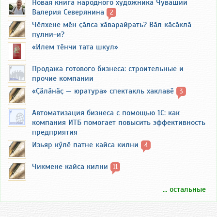
Новая книга народного художника Чувашии
Валерия Северянина
2
Чӗлхене мӗн ҫӑлса хӑварайрать? Вӑл кӑсӑклӑ
пулни-и?
«Илем тӗнчи тата шкул»
Продажа готового бизнеса: строительные и
прочие компании
«Ҫӑлӑнӑҫ — юратура» спектакль хаклавӗ
3
Автоматизация бизнеса с помощью 1С: как
компания ИТБ помогает повысить эффективность
предприятия
Изьяр кӳлӗ патне кайса килни
4
Чикмене кайса килни
11
... остальные