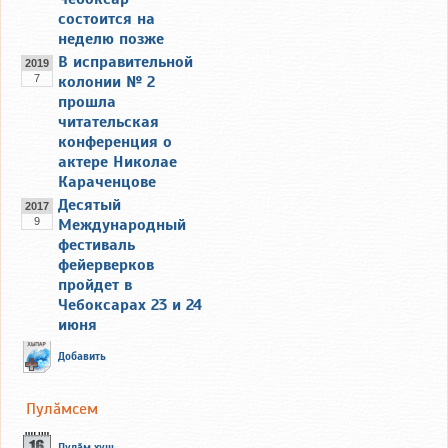
состоится на
неделю позже
В исправительной
2019
7
колонии № 2
прошла
читательская
конференция о
актере Николае
Караченцове
Десятый
2017
9
Международный
фестиваль
фейерверков
пройдет в
Чебоксарах 23 и 24
июня
Добавить
Пулăмсем
Пулăм хуш...