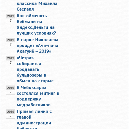
классика Михаила
Сеспеля
Как обменять
2019
7
Вебмани на
Яндекс.Деньги на
лучших условиях?
В парке Николаева
2019
7
пройдет «Ача-пӑча
Акатуйӗ – 2019»
«Четра»
2019
7
собирается
продавать
бульдозеры в
обмен на старые
В Чебоксарах
2019
7
состоялся митинг в
поддержку
медработников
Прямая линия с
2019
7
главой
администрации
Чебоксар