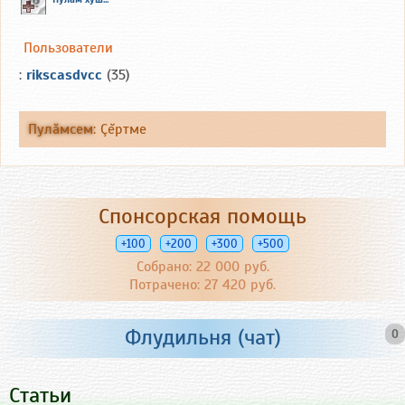
Пользователи
:
rikscasdvcc
(35)
Пулăмсем
:
Çĕртме
Спонсорская помощь
+100
+200
+300
+500
Собрано: 22 000 руб.
Потрачено: 27 420 руб.
Флудильня (чат)
0
Статьи