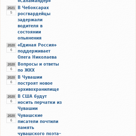
«Саламандер»
В Чебоксарах
2021
5
росгвардейцы
задержали
водителя в
состоянии
опьянения
«Единая Россия»
2020
6
поддерживает
Олега Николаева
Вопросы и ответы
2020
6
по ЖКХ
В Чувашии
2020
6
построят новое
архивохранилище
В США будут
2020
6
носить перчатки из
Чувашии
Чувашские
2020
6
писатели почтили
память
чувашского поэта-