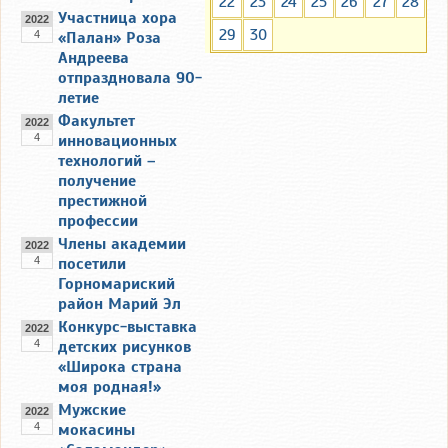
22
23
24
25
26
27
28
Участница хора
2022
29
30
4
«Палан» Роза
Андреева
отпраздновала 90-
летие
Факультет
2022
4
инновационных
технологий –
получение
престижной
профессии
Члены академии
2022
4
посетили
Горномариский
район Марий Эл
Конкурс-выставка
2022
4
детских рисунков
«Широка страна
моя родная!»
Мужские
2022
4
мокасины