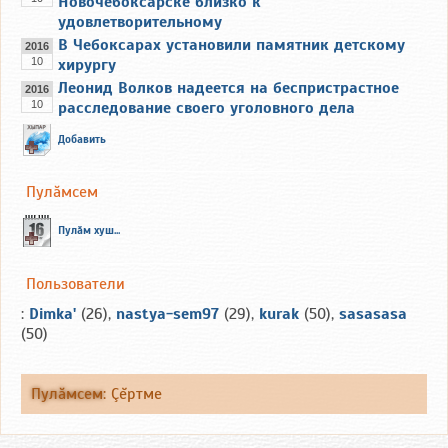
Новочебоксарске близко к
удовлетворительному
В Чебоксарах установили памятник детскому
2016
10
хирургу
Леонид Волков надеется на беспристрастное
2016
10
расследование своего уголовного дела
Добавить
Пулăмсем
Пулăм хуш...
Пользователи
:
Dimka'
(26),
nastya-sem97
(29),
kurak
(50),
sasasasa
(50)
Пулăмсем
:
Çĕртме