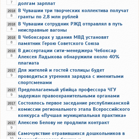
7
долгам зарплат
В Чувашии три творческих коллектива получат
2018
8
гранты по 2,8 млн рублей
В Чувашии сотрудник РЖД отправлял в путь
2018
8
неисправные вагоны
В Чебоксарах у здания МВД установят
2018
8
памятник Герою Советского Союза
В диссертации сити-менеджера Чебоксар
2018
8
Алексея Ладыкова обнаружили около 40%
плагиата
Для жителей и гостей столицы будет
2017
9
проводиться утренняя зарядка с именитыми
спортсменами
Предполагаемый убийца профессора ЧГУ
2017
9
задержан правоохранительными органами
Состоялось первое заседание республиканской
2017
9
комиссии регионального этапа Всероссийского
конкурса «Лучшая муниципальная практика»
Алексею Белову не продлили контракт
2017
9
Самочувствие отравившихся дошкольников в
2016
10