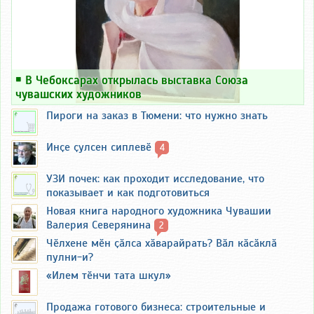
￭
В Чебоксарах открылась выставка Союза
чувашских художников
Пироги на заказ в Тюмени: что нужно знать
Инҫе ҫулсен сиплевӗ
4
УЗИ почек: как проходит исследование, что
показывает и как подготовиться
Новая книга народного художника Чувашии
Валерия Северянина
2
Чӗлхене мӗн ҫӑлса хӑварайрать? Вӑл кӑсӑклӑ
пулни-и?
«Илем тӗнчи тата шкул»
Продажа готового бизнеса: строительные и