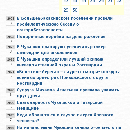
22
23
24
25
26
27
28
29
30
В Большеабакасинском поселении провели
2023
3
профилактическую беседу о
пожаробезопасности
Подарочные коробки на день рождения
2023
3
В Чувашии планируют увеличить размер
2023
3
стипендии для школьников
В Чувашии определили лучший экипаж
2023
3
вневедомственной охраны Росгвардии
«Волжские берега» – лауреат смотра-конкурса
2021
5
военных оркестров Приволжского округа
Росгвардии
Супруга Михаила Игнатьева призвала уважать
2020
6
друг друга
Благодарность Чувашской и Татарской
2020
6
медицине
Куда обращаться в случае смерти близкого
2019
7
человека?
На начало июня Чувашия заняла 2-ое место по
2019