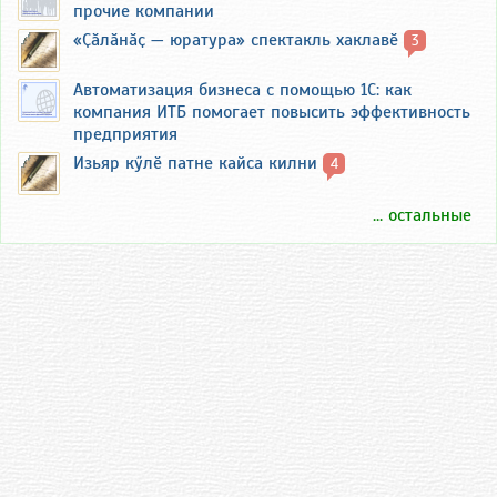
прочие компании
«Ҫӑлӑнӑҫ — юратура» спектакль хаклавӗ
3
Автоматизация бизнеса с помощью 1С: как
компания ИТБ помогает повысить эффективность
предприятия
Изьяр кӳлӗ патне кайса килни
4
... остальные