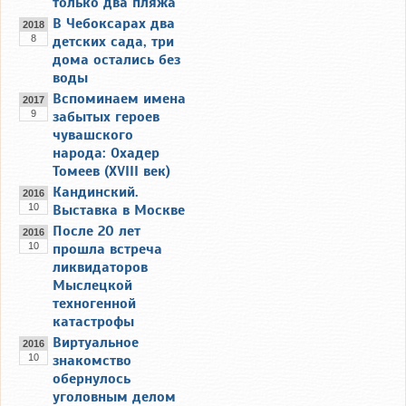
только два пляжа
В Чебоксарах два
2018
8
детских сада, три
дома остались без
воды
Вспоминаем имена
2017
9
забытых героев
чувашского
народа: Охадер
Томеев (XVIII век)
Кандинский.
2016
10
Выставка в Москве
После 20 лет
2016
10
прошла встреча
ликвидаторов
Мыслецкой
техногенной
катастрофы
Виртуальное
2016
10
знакомство
обернулось
уголовным делом