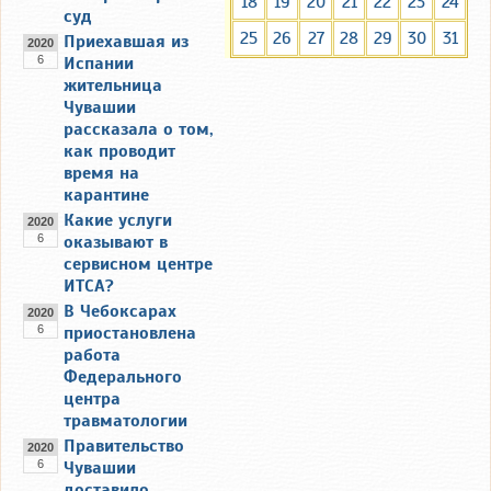
18
19
20
21
22
23
24
суд
25
26
27
28
29
30
31
Приехавшая из
2020
6
Испании
жительница
Чувашии
рассказала о том,
как проводит
время на
карантине
Какие услуги
2020
6
оказывают в
сервисном центре
ИТСА?
В Чебоксарах
2020
6
приостановлена
работа
Федерального
центра
травматологии
Правительство
2020
6
Чувашии
доставило