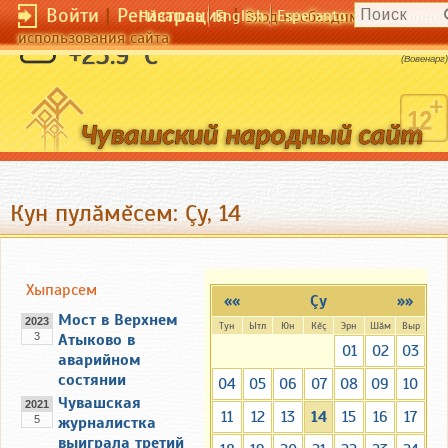
Войти
|
Регистрация
|
Чӑвашла
English
Esperanto
Вход необходим для полног
использования сайта
Ум не заменяет знаний.
+23.9 °C
(Вовенарг)
Кун пулăмĕсем: Çу, 14
Хыпарсем
««
Çу
»»
Мост в Верхнем
2023
Тун
Ытл
Юн
Кĕç
Эрн
Шăм
Выр
3
Атыково в
01
02
03
аварийном
состянии
04
05
06
07
08
09
10
Чувашская
2021
11
12
13
14
15
16
17
5
журналистка
выиграла третий