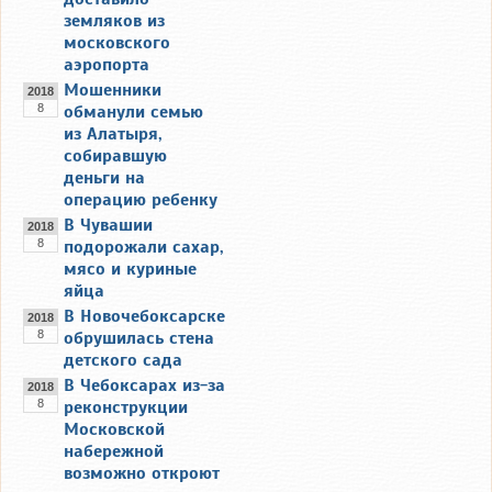
земляков из
московского
аэропорта
Мошенники
2018
8
обманули семью
из Алатыря,
собиравшую
деньги на
операцию ребенку
В Чувашии
2018
8
подорожали сахар,
мясо и куриные
яйца
В Новочебоксарске
2018
8
обрушилась стена
детского сада
В Чебоксарах из-за
2018
8
реконструкции
Московской
набережной
возможно откроют