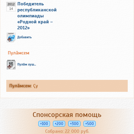
Победитель
2012
14
республиканской
олимпиады
«Родной край –
2012»
Добавить
Пулăмсем
Пулăм хуш...
Пулăмсем
:
Çу
Спонсорская помощь
+100
+200
+300
+500
Собрано: 22 000 руб.