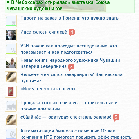
￭
В Чебоксарах открылась выставка Союза
чувашских художников
Пироги на заказ в Тюмени: что нужно знать
Инҫе ҫулсен сиплевӗ
4
УЗИ почек: как проходит исследование, что
показывает и как подготовиться
Новая книга народного художника Чувашии
Валерия Северянина
2
Чӗлхене мӗн ҫӑлса хӑварайрать? Вӑл кӑсӑклӑ
пулни-и?
«Илем тӗнчи тата шкул»
Продажа готового бизнеса: строительные и
прочие компании
«Ҫӑлӑнӑҫ — юратура» спектакль хаклавӗ
3
Автоматизация бизнеса с помощью 1С: как
компания ИТБ помогает повысить эффективность