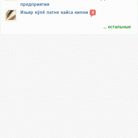
предприятия
Изьяр кӳлӗ патне кайса килни
4
... остальные