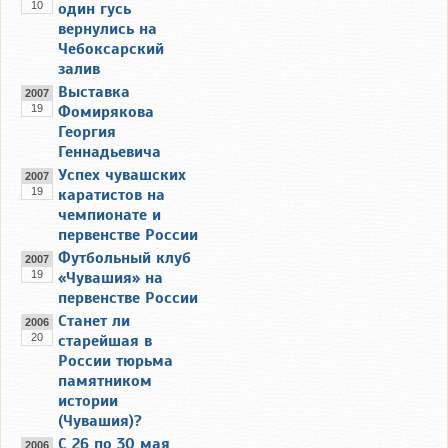
10
один гусь
вернулись на
Чебоксарский
залив
Выставка
2007
19
Фомирякова
Георгия
Геннадьевича
Успех чувашских
2007
19
каратистов на
чемпионате и
первенстве России
Футбольный клуб
2007
19
«Чувашия» на
первенстве России
Станет ли
2006
20
старейшая в
России тюрьма
памятником
истории
(Чувашия)?
С 26 по 30 мая
2006