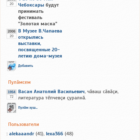
20
Чебоксары
будут
принимать
фестиваль
"Золотая маска"
В Музее В.Чапаева
2006
20
открылись
выставки,
посвященные 20-
летию дома-музея
Добавить
Пулăмсем
Васан Анатолий Васильевич
, чăваш сăвăçи,
1954
72
литература тĕпчевçи çуралнă.
Пулăм хуш...
Пользователи
:
alekaaandr
(41),
lexa366
(48)