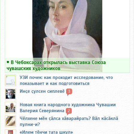
￭
В Чебоксарах открылась выставка Союза
чувашских художников
УЗИ почек: как проходит исследование, что
показывает и как подготовиться
Инҫе ҫулсен сиплевӗ
3
Новая книга народного художника Чувашии
Валерия Северянина
2
Чӗлхене мӗн ҫӑлса хӑварайрать? Вӑл кӑсӑклӑ
пулни-и?
«Илем тӗнчи тата шкул»