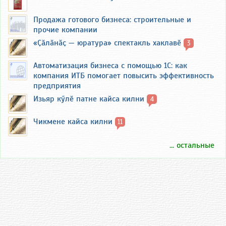
Продажа готового бизнеса: строительные и
прочие компании
«Ҫӑлӑнӑҫ — юратура» спектакль хаклавӗ
3
Автоматизация бизнеса с помощью 1С: как
компания ИТБ помогает повысить эффективность
предприятия
Изьяр кӳлӗ патне кайса килни
4
Чикмене кайса килни
11
... остальные