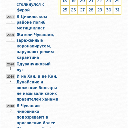
18
19
20
21
22
23
24
столкнулся с
фурой
25
26
27
28
29
30
31
В Цивильском
2021
5
районе погиб
мотициклист
Жители Чувашии,
2020
6
зараженные
коронавирусом,
нарушают режим
карантина
Одуванчиковый
2020
6
луг
И не Хан, и не Кан.
2019
7
Дунайские и
волжские болгары
не называли своих
правителей ханами
В Чувашии
2018
8
чиновника
подозревают в
присвоении более