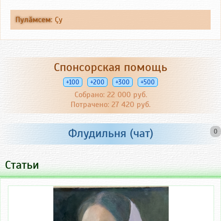
Пулăмсем
:
Çу
Спонсорская помощь
+100
+200
+300
+500
Собрано: 22 000 руб.
Потрачено: 27 420 руб.
Флудильня (чат)
0
Статьи