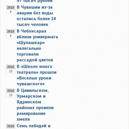
97 тысяч рублей
В Чувашии из-за
2018
8
аварии без воды
остались более 14
тысяч человек
В Чебоксарах
2018
8
вблизи универмага
«Шупашкар»
нелегально
торговали
рассадой цветов
В «Школе юного
2016
10
театрала» прошли
«Веселые уроки
чувашского»
В Цивильском,
2016
10
Урмарском и
Ядринском
районах провели
рамирование
хмеля
Семь лебедей и
2016