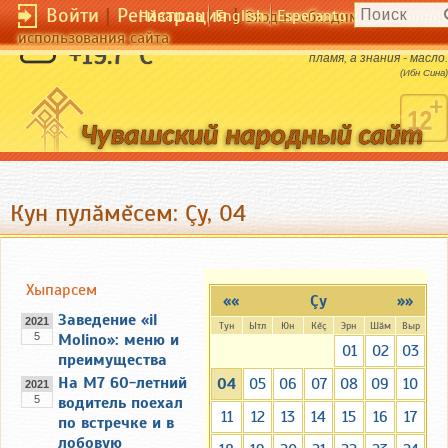
Войти
|
Регистрация
|
Чӑвашла
English
Esperanto
Вход необходим для полног
использования сайта
Душа человека - лампа, у которой наука -
+19.7 °C
пламя, а знания - масло.
(Ибн Сина)
Кун пулăмĕсем: Çу, 04
Хыпарсем
««
Çу
»»
Заведение «il
2021
Тун
Ытл
Юн
Кĕç
Эрн
Шăм
Выр
5
Molino»: меню и
01
02
03
преимущества
На М7 60-летний
04
05
06
07
08
09
10
2021
5
водитель поехал
11
12
13
14
15
16
17
по встречке и в
лобовую