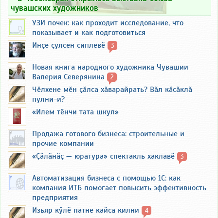
чувашских художников
УЗИ почек: как проходит исследование, что
показывает и как подготовиться
Инҫе ҫулсен сиплевӗ
3
Новая книга народного художника Чувашии
Валерия Северянина
2
Чӗлхене мӗн ҫӑлса хӑварайрать? Вӑл кӑсӑклӑ
пулни-и?
«Илем тӗнчи тата шкул»
Продажа готового бизнеса: строительные и
прочие компании
«Ҫӑлӑнӑҫ — юратура» спектакль хаклавӗ
3
Автоматизация бизнеса с помощью 1С: как
компания ИТБ помогает повысить эффективность
предприятия
Изьяр кӳлӗ патне кайса килни
4