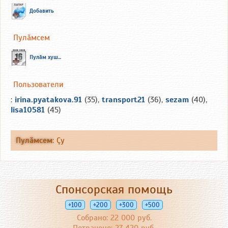
Добавить
Пулăмсем
Пулăм хуш...
Пользователи
:
irina.pyatakova.91
(35),
transport21
(36),
sezam
(40),
lisa10581
(45)
Пулăмсем
:
Çу
Спонсорская помощь
+100
+200
+300
+500
Собрано: 22 000 руб.