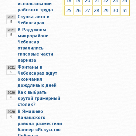
18
19
20
21
22
23
24
использовании
рабского труда
25
26
27
28
29
30
31
Скупка авто в
2021
5
Чебоксарах
В Радужном
2021
5
микрорайоне
Чебоксар
отвалились
гипсовые части
карниза
Фонтаны в
2021
5
Чебоксарах ждут
окончания
дождливых дней
Как выбрать
2020
6
крутой гримерный
столик?
В Ямашево
2020
6
Канашского
района разместили
баннер «Искусство
Победы»