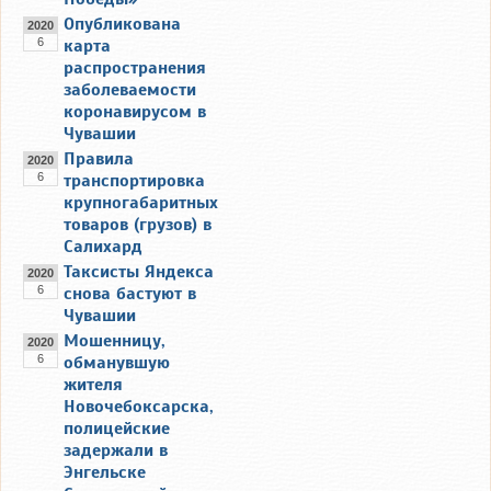
Опубликована
2020
6
карта
распространения
заболеваемости
коронавирусом в
Чувашии
Правила
2020
6
транспортировка
крупногабаритных
товаров (грузов) в
Салихард
Таксисты Яндекса
2020
6
снова бастуют в
Чувашии
Мошенницу,
2020
6
обманувшую
жителя
Новочебоксарска,
полицейские
задержали в
Энгельске