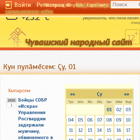
Войти
|
Регистрация
|
Чӑвашла
English
Esperanto
Вход необходим для полног
использования сайта
Самое большое счастье в жизни - это
+25.2 °C
уверенность, что тебя любят.
(Гюго)
Кун пулăмĕсем: Çу, 01
Хыпарсем
««
Çу
»»
Бойцы СОБР
2025
Тун
Ытл
Юн
Кĕç
Эрн
Шăм
Выр
1
«Искра»
01
02
03
Управления
Росгвардии
04
05
06
07
08
09
10
задержали
11
12
13
14
15
16
17
мужчину,
обвиняемого в