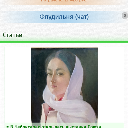
Потрачено: 27 420 руб.
Флудильня (чат)
0
Статьи
￭
В Чебоксарах открылась выставка Союза