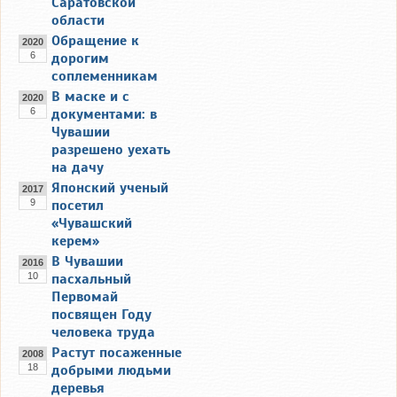
Саратовской
области
Обращение к
2020
6
дорогим
соплеменникам
В маске и с
2020
6
документами: в
Чувашии
разрешено уехать
на дачу
Японский ученый
2017
9
посетил
«Чувашский
керем»
В Чувашии
2016
10
пасхальный
Первомай
посвящен Году
человека труда
Растут посаженные
2008
18
добрыми людьми
деревья