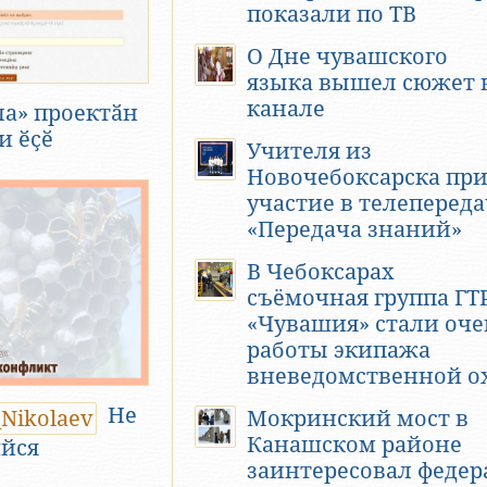
показали по ТВ
О Дне чувашского
языка вышел сюжет 
канале
ла» проектӑн
и ӗҫӗ
Учителя из
Новочебоксарска пр
участие в телепереда
«Передача знаний»
В Чебоксарах
съёмочная группа ГТ
«Чувашия» стали оч
работы экипажа
вневедомственной о
Не
Мокринский мост в
Канашском районе
йся
заинтересовал феде