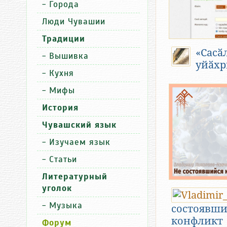
-
Города
Люди Чувашии
Традиции
«Сасӑ
-
Вышивка
уйӑхр
-
Кухня
-
Мифы
История
Чувашский язык
-
Изучаем язык
-
Статьи
Литературный
уголок
-
Музыка
состоявши
конфликт
Форум