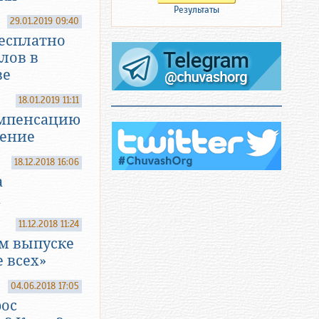
Результаты
29.01.2019 09:40
есплатно
лов в
ве
18.01.2019 11:11
омпенсацию
дение
18.12.2018 16:06
а
а
11.12.2018 11:24
м выпуске
 всех»
04.06.2018 17:05
рос