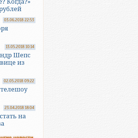
е? Когда?»
 рублей
03.06.2018 22:53
оря
13.05.2018 10:14
андр Шепс
вице из
02.05.2018 09:22
 телешоу
23.04.2018 18:04
стать на
ва
угие новости...