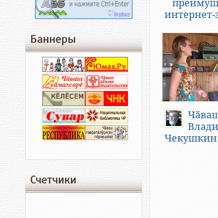
преимущ
интернет-
Баннеры
Чӑва
Влад
Чекушкин
Счетчики