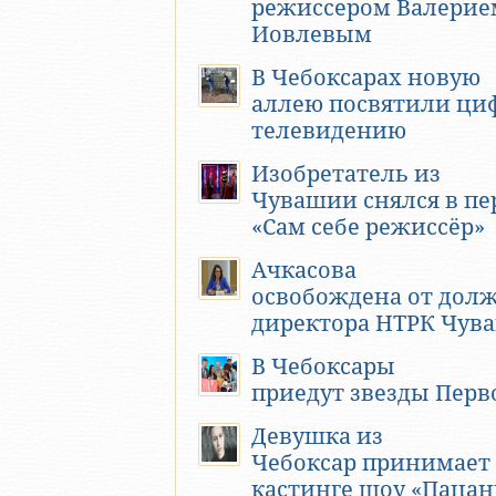
режиссером Валерие
Иовлевым
В Чебоксарах новую
аллею посвятили ци
телевидению
Изобретатель из
Чувашии снялся в пе
«Сам себе режиссёр»
Ачкасова
освобождена от дол
директора НТРК Чув
В Чебоксары
приедут звезды Перв
Девушка из
Чебоксар принимает 
кастинге шоу «Пацан