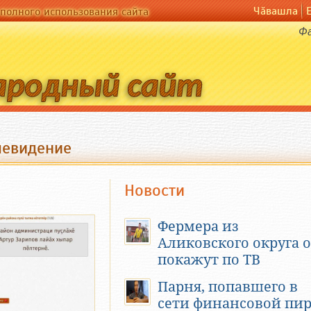
Чӑвашла
полного использования сайта
Фа
левидение
Новости
Фермера из
Аликовского округа 
покажут по ТВ
Парня, попавшего в
сети финансовой пи