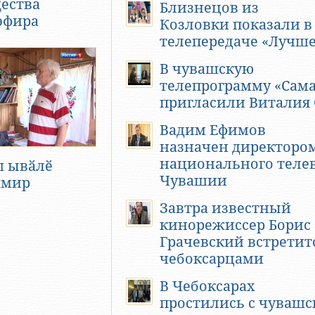
ества
Близнецов из
эфира
Козловки показали в
телепередаче «Лучше
В чувашскую
телепрограмму «Сам
пригласили Виталия 
Вадим Ефимов
назначен директоро
национального теле
ш ывӑлӗ
Чувашии
имир
Завтра известный
кинорежиссер Борис
Грачевский встретитс
чебоксарцами
В Чебоксарах
простились с чуваш