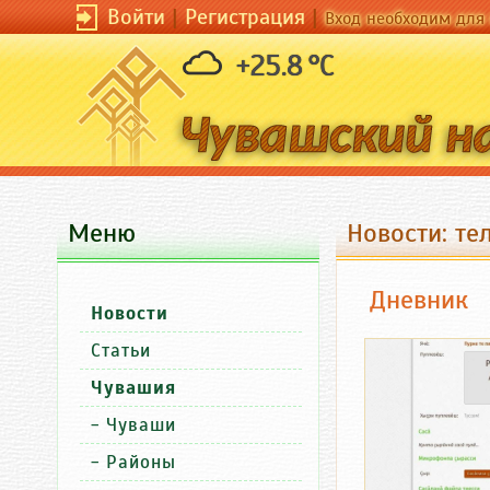
Войти
|
Регистрация
|
Вход необходим для 
+25.8 °C
Меню
Новости: те
Дневник
Новости
Статьи
Чувашия
-
Чуваши
-
Районы