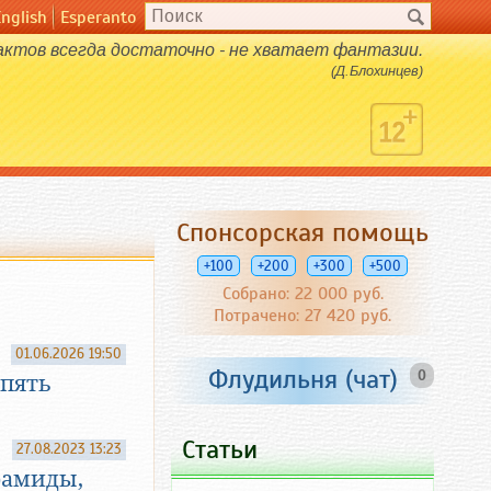
English
Esperanto
ктов всегда достаточно - не хватает фантазии.
(Д.Блохинцев)
Спонсорская помощь
+100
+200
+300
+500
Собрано: 22 000 руб.
Потрачено: 27 420 руб.
01.06.2026 19:50
Флудильня (чат)
0
опять
Статьи
27.08.2023 13:23
рамиды,