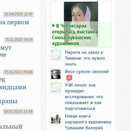
26.04.2023 12:47
на первом
￭
В Чебоксарах
открылась выставка
Союза чувашских
15.12.2022 14:59
художников
имут
Пироги на заказ в
че
Тюмени: что нужно
знать
Инҫе ҫулсен сиплевӗ
03.11.2022 09:48
4
РК
УЗИ почек: как
евидцами
проходит
исследование, что
храны
показывает и как
подготовиться
18.02.2022 22:38
Новая книга
народного художника
ральный
Чувашии Валерия