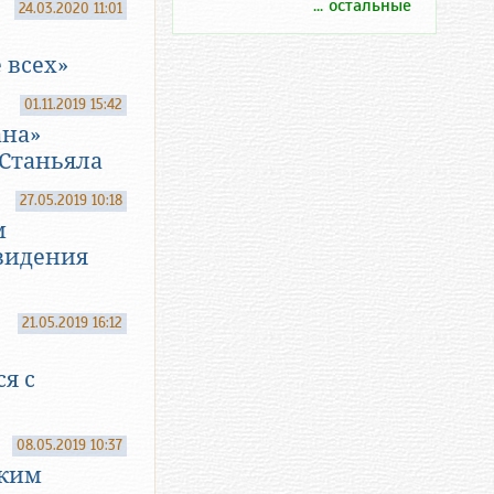
... остальные
24.03.2020 11:01
 всех»
01.11.2019 15:42
ана»
Станьяла
27.05.2019 10:18
м
видения
21.05.2019 16:12
я с
08.05.2019 10:37
ским