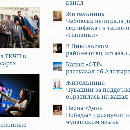
канал
Жительница
Чебоксар выиграла 
сертификат в телешо
«Пацанки»
В Цивильском
районе отец истязал
л ГКЧП в
сарах
Канал «ОТР»
рассказал об Алатыр
Жительница
Чувашии за поддерж
обратилась на канал
Песня «День
Победы» прозвучит н
чувашском языке
основные