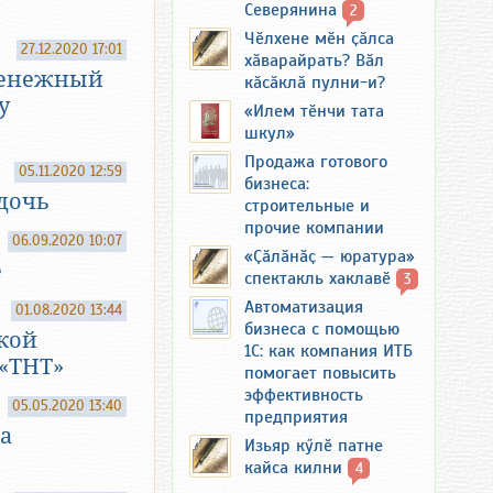
Северянина
2
Чӗлхене мӗн ҫӑлса
27.12.2020 17:01
хӑварайрать? Вӑл
денежный
кӑсӑклӑ пулни-и?
у
«Илем тӗнчи тата
шкул»
Продажа готового
05.11.2020 12:59
бизнеса:
 дочь
строительные и
прочие компании
06.09.2020 10:07
«Ҫӑлӑнӑҫ — юратура»
е
спектакль хаклавӗ
3
Автоматизация
01.08.2020 13:44
бизнеса с помощью
кой
1С: как компания ИТБ
 «ТНТ»
помогает повысить
эффективность
05.05.2020 13:40
предприятия
а
Изьяр кӳлӗ патне
кайса килни
4