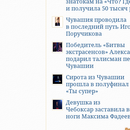
знатокам на «Что? Гд
и получила 50 тысяч
Чувашия проводила
в последний путь Иг
Поручикова
Победитель «Битвы
экстрасенсов» Алекс
подарил талисман пе
Чувашии
Сирота из Чувашии
прошла в полуфинал
«Ты супер»
Девушка из
Чебоксар заставила в
ноги Максима Фадее
Др