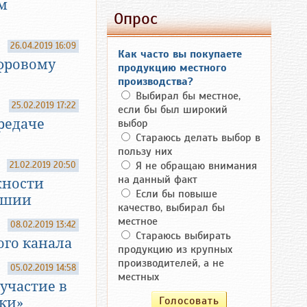
м
Опрос
26.04.2019 16:09
Как часто вы покупаете
фровому
продукцию местного
производства?
Выбирал бы местное,
25.02.2019 17:22
если бы был широкий
редаче
выбор
Стараюсь делать выбор в
пользу них
21.02.2019 20:50
Я не обращаю внимания
на данный факт
жности
Если бы повыше
ашии
качество, выбирал бы
местное
08.02.2019 13:42
Стараюсь выбирать
ого канала
продукцию из крупных
производителей, а не
05.02.2019 14:58
местных
участие в
ки»