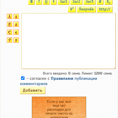
B
T
U
T
Заг1
Заг2
Заг3
#
X
2
2
X
Ӳкерчĕк
http://
Всего введено:
0
симв. Лимит:
1200
симв.
- согласен с
Правилами
публикации
комментариев
Если у вас все
еще нет
раскладки для
печати текста на
чувашском