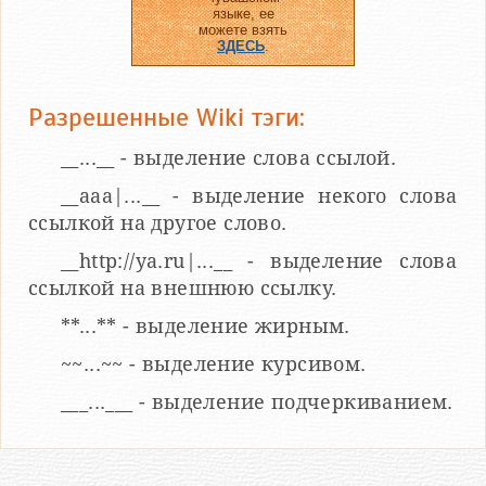
языке, ее
можете взять
ЗДЕСЬ
.
Разрешенные Wiki тэги:
__...__ - выделение слова ссылой.
__aaa|...__ - выделение некого слова
ссылкой на другое слово.
__http://ya.ru|...__ - выделение слова
ссылкой на внешнюю ссылку.
**...** - выделение жирным.
~~...~~ - выделение курсивом.
___...___ - выделение подчеркиванием.