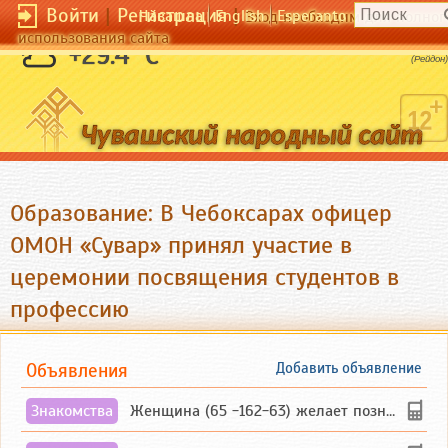
Войти
|
Регистрация
|
Чӑвашла
English
Esperanto
Вход необходим для полног
использования сайта
Гением нужно родиться.
+29.4 °C
(Рейдон)
Образование: В Чебоксарах офицер
ОМОН «Сувар» принял участие в
церемонии посвящения студентов в
профессию
Объявления
Добавить объявление
Знакомства
Женщина (65 -162-63) желает познакомиться с одиноким, добродушным, без вредных ...