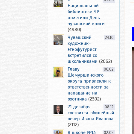
09.06
Национальной
библиотеке ЧР
отметили День
чувашской книги
(4980)
Чувашский
24.10
художник-
этнофутурист
встретился со
школьниками
(2662)
Главу
06.02
Шемуршинского
округа привлекли к
ответственности за
нападание на
охотника
(2392)
21 декабря
08.12
состоится юбилейный
вечер Ивана Иванова
(2112)
В школе №13
02.05