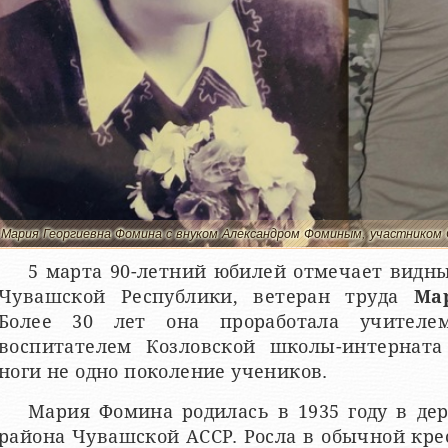
Мария Георгиевна Фомина с внуком Александром Фоминым, участником 
5 марта 90-летний юбилей отмечает видны
Чувашской Республики, ветеран труда
Ма
Более 30 лет она проработала учителе
воспитателем Козловской школы-интерната 
ноги не одно поколение учеников.
Мария Фомина родилась в 1935 году в дер
района Чувашской АССР. Росла в обычной кре