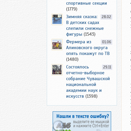
спортивные секции
(1779)
Зимняя сказка:
28.02
В детских садах
слепили снежные
фигуры
(1543)
Фермера из
01.06
Аликовского округа
опять покажут по ТВ
(1480)
Состоялось
29.11
отчетно-выборное
собрание Чувашской
национальной
академии наук и
искусств
(1398)