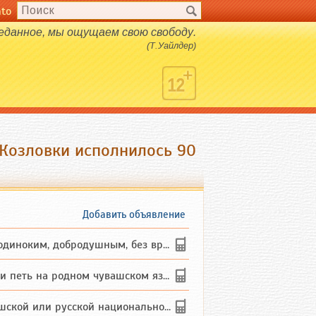
nto
веданное, мы ощущаем свою свободу.
(Т.Уайлдер)
 Козловки исполнилось 90
Добавить объявление
ким, добродушным, без вредных ...
петь на родном чувашском языке
 или русской национальности дл...