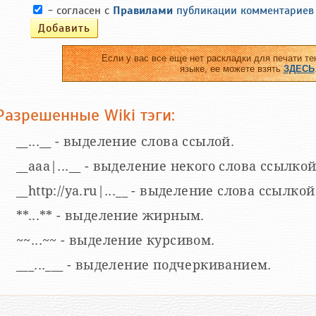
- согласен с
Правилами
публикации комментариев
Если у вас все еще нет раскладки для печати те
языке, ее можете взять
ЗДЕСЬ
Разрешенные Wiki тэги:
__...__ - выделение слова ссылой.
__aaa|...__ - выделение некого слова ссылкой
__http://ya.ru|...__ - выделение слова ссыл
**...** - выделение жирным.
~~...~~ - выделение курсивом.
___...___ - выделение подчеркиванием.