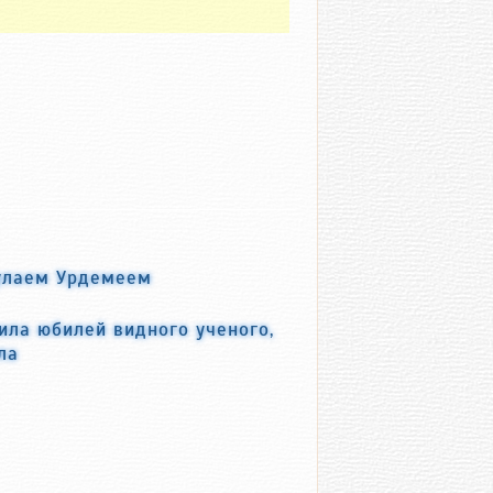
улаем Урдемеем
ила юбилей видного ученого,
ла