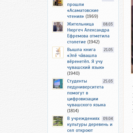
прошли
«Асаматовские
чтения»
(1969)
Жительница
08.03
Нюргеч Александра
Ефремова отметила
столетие
(1942)
Вышла книга
21.05
«Эпӗ чӑвашла
вӗренетӗп. Я учу
чувашский язык»
(1940)
Студенты
25.03
педуниверситета
помогут в
цифровизации
чувашского языка
(1814)
В учреждениях
09.04
культуры деревень и
сел откроют