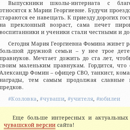
Выпускники школы-интерната с благ
относятся к Марии Георгиевне. Будучи проезд
стараются ее навещать. К приезду дорогих го
на преклонный возраст, сама печет пирог
воспитанники и ученики стали честными и д
Сегодня Мария Георгиевна Фомина живет р
большой дружной семьи – у нее трое дете
правнуков. Мечтает дожить до ста лет, что
своим маленьким правнукам. Гордится, что 
Александр Фомин – офицер СВО, танкист, кома
награды, тем самым продолжая славные 
предков.
#Козловка
,
#чуваши
,
#учителя
,
#юбилеи
Еще больше интересных и актуальных
чувашской версии
сайта!