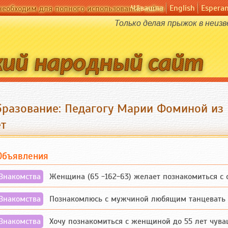
Чӑвашла
English
Espera
необходим для полного использования сайта
Только делая прыжок в неиз
бразование: Педагогу Марии Фоминой из
ет
Объявления
Знакомства
Женщина (65 -162-63) желает познакомиться с одино
Знакомства
Познакомлюсь с мужчиной любящим танцевать и 
Знакомства
Хочу познакомиться с женщиной до 55 лет чувашской