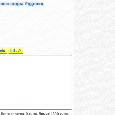
Александра Руденко,
чĕк
http://
Всего введено:
0
симв. Лимит:
1200
симв.