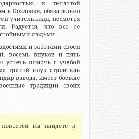
одарностью и теплотой
ом в Козловке, обязательно
стей учительница, несмотря
и. Радуется, что все ее
остойными людьми.
адостями и заботами своей
й, восемь внуков и пять
бы успеть помочь с учебой
ее третий внук строитель
ндир взвода, имеет боевые
военные традиции своих
 новостей вы найдете
в