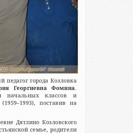
СВО. Фото из архива М.Г. Фоминой
й педагог города Козловка
рия Георгиевна Фомина
.
м начальных классов и
(1959–1993), поставив на
евне Дятлино Козловского
стьянской семье, родители