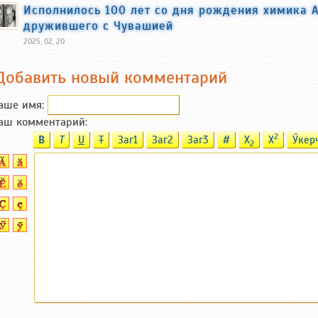
Исполнилось 100 лет со дня рождения химика 
дружившего с Чувашией
2025, 02, 20
Добавить новый комментарий
аше имя:
аш комментарий:
2
B
T
U
T
Заг1
Заг2
Заг3
#
X
X
Ӳкер
2