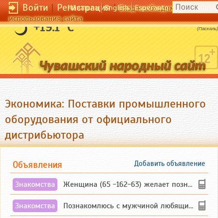
Войти
|
Регистрация
|
Чӑвашла
English
Esperanto
Вход необходим для полног
использования сайта
Предвидеть - значит управлять.
+19.1 °C
(Паскаль)
Экономика: Поставки промышленного
оборудования от официального
дистрибьютора
Объявления
Добавить объявление
Знакомства
Женщина (65 -162-63) желает познакомиться с одиноким, добродушным, без вредных ...
Знакомства
Познакомлюсь с мужчиной любящим танцевать и петь на родном чувашском языке