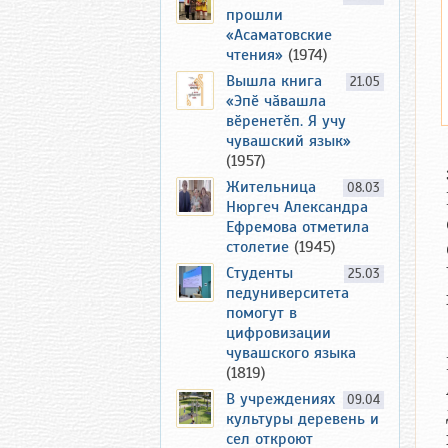
прошли
«Асаматовские
чтения»
(1974)
Вышла книга
21.05
«Эпӗ чӑвашла
вӗренетӗп. Я учу
чувашский язык»
(1957)
Жительница
08.03
Нюргеч Александра
Ефремова отметила
столетие
(1945)
Студенты
25.03
педуниверситета
помогут в
цифровизации
чувашского языка
(1819)
В учреждениях
09.04
культуры деревень и
сел откроют