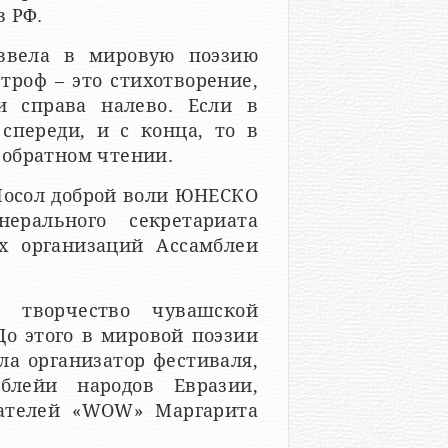
в РФ.
ввела в мировую поэзию
роф – это стихотворение,
и справа налево. Если в
спереди, и с конца, то в
 обратном чтении.
Посол доброй воли ЮНЕСКО
ерального секретариата
х организаций Ассамблеи
 творчество чувашской
о этого в мировой поэзии
ла организатор фестиваля,
мблейи народов Евразии,
сателей «WOW» Маргарита