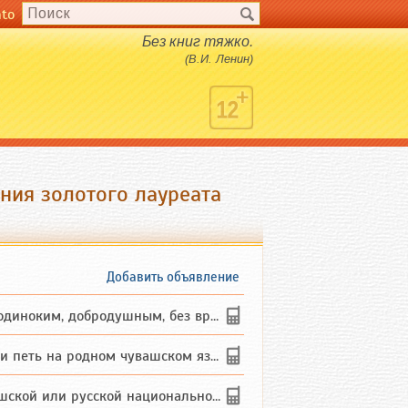
nto
Без книг тяжко.
(В.И. Ленин)
ния золотого лауреата
Добавить объявление
ким, добродушным, без вредных ...
петь на родном чувашском языке
 или русской национальности дл...