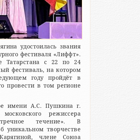
гина удостоилась звания
турного фестиваля «Лиффт».
е Татарстана с 22 по 24
ный фестиваль, на котором
ледующем году пройдёт в
о провести в том регионе
е имени А.С. Пушкина г.
 московского режиссера
тречное течение». В
об уникальном творчестве
Карягиной, члене Союза