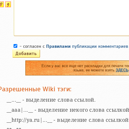
- согласен с
Правилами
публикации комментариев
Если у вас все еще нет раскладки для печати те
языке, ее можете взять
ЗДЕСЬ
Разрешенные Wiki тэги:
__...__ - выделение слова ссылой.
__aaa|...__ - выделение некого слова ссылкой
__http://ya.ru|...__ - выделение слова ссыл