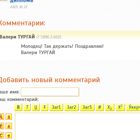
диплома
2023, 10, 27
Комментарии:
Валери ТУРГАЙ
// 5886.3.6615
Молодец! Так держать! Поздравляю!
Валери ТУРГАЙ
Добавить новый комментарий
аше имя:
аш комментарий:
2
B
T
U
T
Заг1
Заг2
Заг3
#
X
X
Ӳкер
2