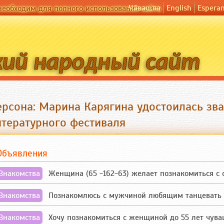
Чӑвашла
English
Espera
необходим для полного использования сайта
ерсона: Марина Карягина удостоилась зва
итературного фестиваля
Объявления
Знакомства
Женщина (65 -162-63) желает познакомиться с одино
Знакомства
Познакомлюсь с мужчиной любящим танцевать и 
Знакомства
Хочу познакомиться с женщиной до 55 лет чувашской