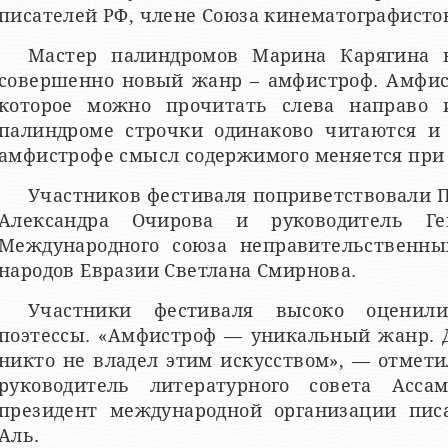
писателей РФ, члене Союза кинематографисто
Мастер палиндромов Марина Карягина 
совершенно новый жанр – амфистроф. Амфист
которое можно прочитать слева направо 
палиндроме строчки одинаково читаются и 
амфистрофе смысл содержимого меняется при
Участников фестиваля поприветствовали 
Александра Очирова и руководитель Ген
Международного союза неправительственны
народов Евразии Светлана Смирнова.
Участники фестиваля высоко оценили
поэтессы. «Амфистроф — уникальный жанр. Д
никто не владел этим искусством», — отмети
руководитель литературного совета Асса
президент международной организации пи
Аль.