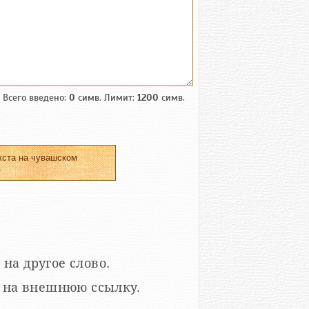
Всего введено:
0
симв. Лимит:
1200
симв.
кста на чувашском
.
 на другое слово.
кой на внешнюю ссылку.