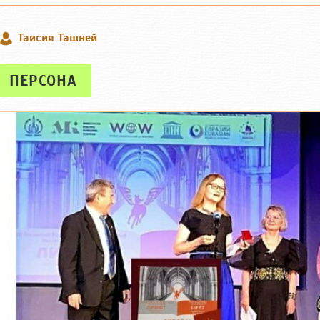
Таисия Ташней
ПЕРСОНА