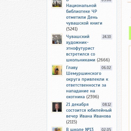
09.06
Национальной
библиотеке ЧР
отметили День
чувашской книги
(5241)
Чувашский
24.10
художник-
этнофутурист
встретился со
школьниками
(2666)
Главу
06.02
Шемуршинского
округа привлекли к
ответственности за
нападание на
охотника
(2396)
21 декабря
08.12
состоится юбилейный
вечер Ивана Иванова
(2115)
В школе №13
02.05