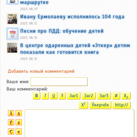
маршрутке
2023, 08, 07
Ивану Ермолаеву исполнилось 104 года
2023, 08, 11
Песни про ПДД: обучение детей
2023, 08, 15
В центре одаренных детей «Эткер» детям
показали как готовится книга
2023, 08, 15
Добавить новый комментарий
Ваше имя:
Ваш комментарий:
B
T
U
T
Заг1
Заг2
Заг3
#
X
2
2
X
Ӳкерчĕк
http://