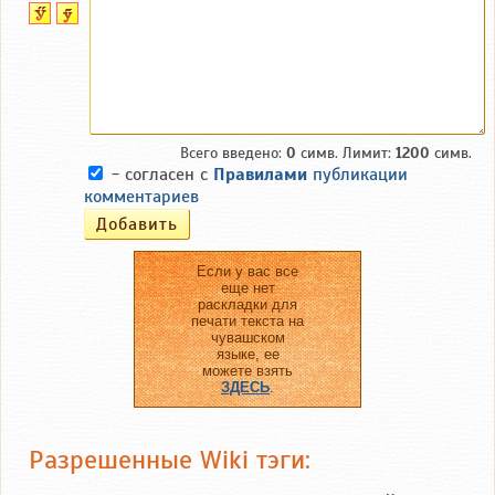
Всего введено:
0
симв. Лимит:
1200
симв.
- согласен с
Правилами
публикации
комментариев
Если у вас все
еще нет
раскладки для
печати текста на
чувашском
языке, ее
можете взять
ЗДЕСЬ
.
Разрешенные Wiki тэги: