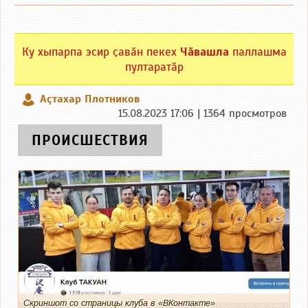
Ку хыпарпа эсир ҫавӑн пекех
Чӑвашла
паллашма
пултаратӑр
Аçтахар Плотников
15.08.2023 17:06 | 1364 просмотров
ПРОИСШЕСТВИЯ
Скриншот со страницы клуба в «ВКонтакте»