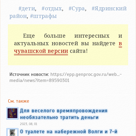
#дети
,
#отдых
,
#Сура
,
#Ядринский
район
,
#штрафы
Еще больше интересных и
актуальных новостей вы найдете
в
чувашской версии
сайта!
Источник новости:
https://epp.genproc.gov.ru/web...-
media/news?item=89590301
См. также
Для веселого времяпровождения
необязательно тратить деньги
2023, 08, 01
О туалете на набережной Волги и 7-й