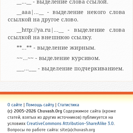
__...__ - выделение слова ссылой.
__aaa|...__ - выделение некого слова
ссылкой на другое слово.
__http://ya.ru|...__ - выделение слова
ссылкой на внешнюю ссылку.
**...** - выделение жирным.
~~...~~ - выделение курсивом.
___...___ - выделение подчеркиванием.
О сайте
|
Помощь сайту
|
Статистика
(c) 2005-2026 Chuvash.Org
Содержимое сайта (кроме
статей, взятых из других источников) публикуется на
условиях
CreativeCommons Attribution-ShareAlike 3.0
.
Вопросы по работе сайта: site(a)chuvash.org