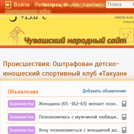
Войти
|
Регистрация
|
Чӑвашла
English
Esperanto
Вход необходим для полног
использования сайта
Тот кто имеет ЗАЧЕМ жить, вынесет
+15.6 °C
любое КАК.
(Ницше)
Происшествия: Оштрафован детско-
юношеский спортивный клуб «Такуан»
Объявления
Добавить объявление
Знакомства
Женщина (65 -162-63) желает познакомиться с одиноким, добродушным, без вредных ...
Знакомства
Познакомлюсь с мужчиной любящим танцевать и петь на родном чувашском языке
Знакомства
Хочу познакомиться с женщиной до 55 лет чувашской или русской национальности дл...