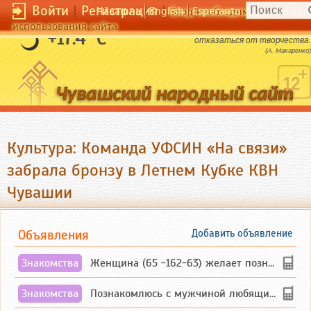
Войти
|
Регистрация
|
Чӑвашла
English
Esperanto
Вход необходим для полног
использования сайта
Отказаться от риска - значит
+17.4 °C
отказаться от творчества.
(А. Макаренко)
Культура: Команда УФСИН «На связи»
забрала бронзу в Летнем Кубке КВН
Чувашии
Объявления
Добавить объявление
Знакомства
Женщина (65 -162-63) желает познакомиться с одиноким, добродушным, без вредных ...
Знакомства
Познакомлюсь с мужчиной любящим танцевать и петь на родном чувашском языке