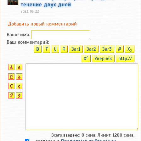
течение двух дней
2023, 06, 22
Добавить новый комментарий
Ваше имя:
Ваш комментарий:
B
T
U
T
Заг1
Заг2
Заг3
#
X
2
2
X
Ӳкерчĕк
http://
Всего введено:
0
симв. Лимит:
1200
симв.