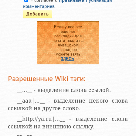
- согласен с
Правилами
публикации
комментариев
Если у вас все
еще нет
раскладки для
печати текста на
чувашском
языке, ее
можете взять
ЗДЕСЬ
.
Разрешенные Wiki тэги:
__...__ - выделение слова ссылой.
__aaa|...__ - выделение некого слова
ссылкой на другое слово.
__http://ya.ru|...__ - выделение слова
ссылкой на внешнюю ссылку.