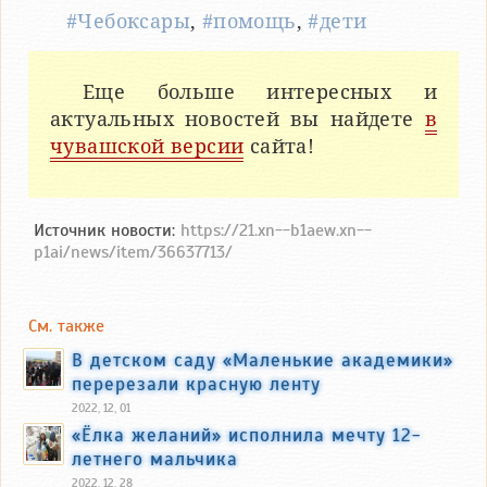
#Чебоксары
,
#помощь
,
#дети
Еще больше интересных и
актуальных новостей вы найдете
в
чувашской версии
сайта!
Источник новости:
https://21.xn--b1aew.xn--
p1ai/news/item/36637713/
См. также
В детском саду «Маленькие академики»
перерезали красную ленту
2022, 12, 01
«Ёлка желаний» исполнила мечту 12-
летнего мальчика
2022, 12, 28