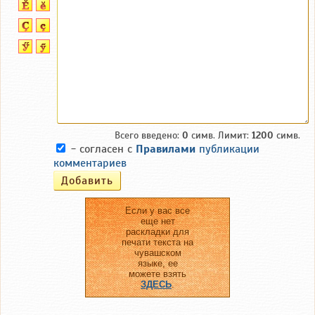
Всего введено:
0
симв. Лимит:
1200
симв.
- согласен с
Правилами
публикации
комментариев
Если у вас все
еще нет
раскладки для
печати текста на
чувашском
языке, ее
можете взять
ЗДЕСЬ
.