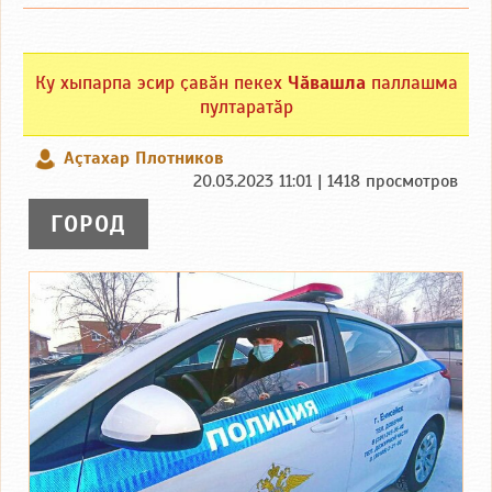
Ку хыпарпа эсир ҫавӑн пекех
Чӑвашла
паллашма
пултаратӑр
Аçтахар Плотников
20.03.2023 11:01 | 1418 просмотров
ГОРОД