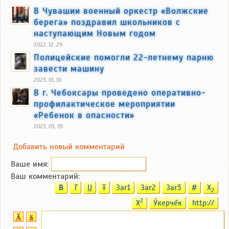
В Чувашии военный оркестр «Волжские
берега» поздравил школьников с
наступающим Новым годом
2022, 12, 29
Полицейские помогли 22-летнему парню
завести машину
2023, 01, 10
В г. Чебоксары проведено оперативно-
профилактическое мероприятии
«Ребенок в опасности»
2023, 03, 05
Добавить новый комментарий
Ваше имя:
Ваш комментарий:
B
T
U
T
Заг1
Заг2
Заг3
#
X
2
2
X
Ӳкерчĕк
http://