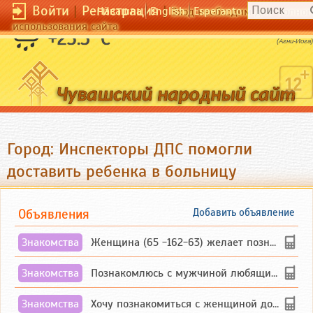
Войти
|
Регистрация
|
Чӑвашла
English
Esperanto
Вход необходим для полног
использования сайта
Не раскрывайте случайных книг.
+23.5 °C
(Агни-Йога)
Город: Инспекторы ДПС помогли
доставить ребенка в больницу
Объявления
Добавить объявление
Знакомства
Женщина (65 -162-63) желает познакомиться с одиноким, добродушным, без вредных ...
Знакомства
Познакомлюсь с мужчиной любящим танцевать и петь на родном чувашском языке
Знакомства
Хочу познакомиться с женщиной до 55 лет чувашской или русской национальности дл...