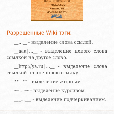
печати текста на
чувашском
языке, ее
можете взять
ЗДЕСЬ
.
Разрешенные Wiki тэги:
__...__ - выделение слова ссылой.
__aaa|...__ - выделение некого слова
ссылкой на другое слово.
__http://ya.ru|...__ - выделение слова
ссылкой на внешнюю ссылку.
**...** - выделение жирным.
~~...~~ - выделение курсивом.
___...___ - выделение подчеркиванием.