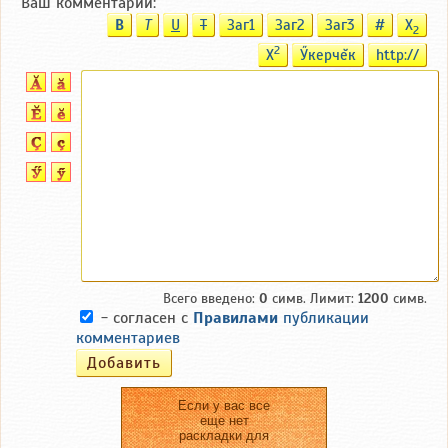
Ваш комментарий:
B
T
U
T
Заг1
Заг2
Заг3
#
X
2
2
X
Ӳкерчĕк
http://
Всего введено:
0
симв. Лимит:
1200
симв.
- согласен с
Правилами
публикации
комментариев
Если у вас все
еще нет
раскладки для