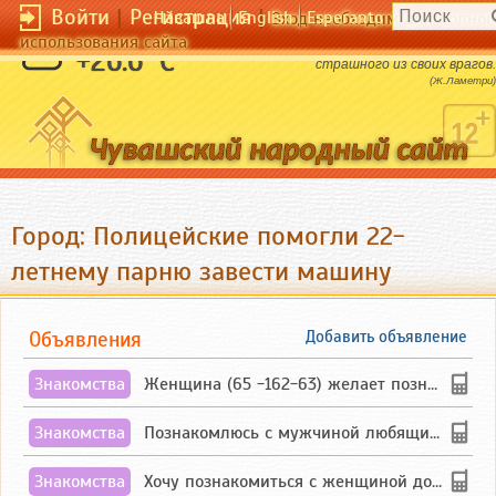
Войти
|
Регистрация
|
Чӑвашла
English
Esperanto
Вход необходим для полног
использования сайта
Человек в самом себе носит самого
+26.6 °C
страшного из своих врагов.
(Ж.Ламетри)
Город: Полицейские помогли 22-
летнему парню завести машину
Объявления
Добавить объявление
Знакомства
Женщина (65 -162-63) желает познакомиться с одиноким, добродушным, без вредных ...
Знакомства
Познакомлюсь с мужчиной любящим танцевать и петь на родном чувашском языке
Знакомства
Хочу познакомиться с женщиной до 55 лет чувашской или русской национальности дл...