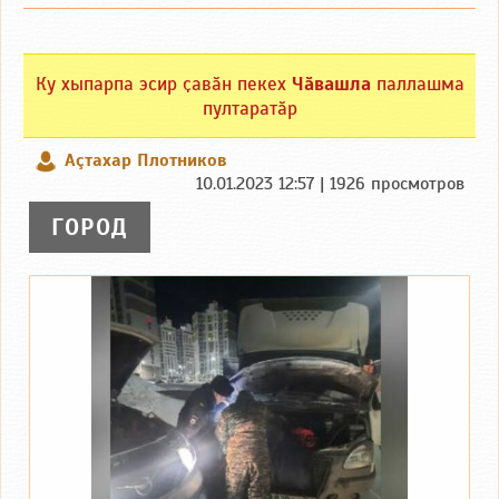
Ку хыпарпа эсир ҫавӑн пекех
Чӑвашла
паллашма
пултаратӑр
Аçтахар Плотников
10.01.2023 12:57 | 1926 просмотров
ГОРОД