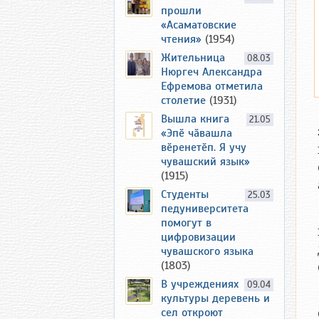
прошли
«Асаматовские
чтения»
(1954)
Жительница
08.03
Нюргеч Александра
Ефремова отметила
столетие
(1931)
Вышла книга
21.05
«Эпӗ чӑвашла
вӗренетӗп. Я учу
чувашский язык»
(1915)
Студенты
25.03
педуниверситета
помогут в
цифровизации
чувашского языка
(1803)
В учреждениях
09.04
культуры деревень и
сел откроют