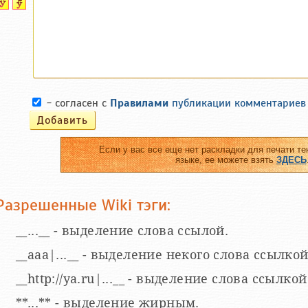
- согласен с
Правилами
публикации комментариев
Если у вас все еще нет раскладки для печати те
языке, ее можете взять
ЗДЕСЬ
Разрешенные Wiki тэги:
__...__ - выделение слова ссылой.
__aaa|...__ - выделение некого слова ссылкой
__http://ya.ru|...__ - выделение слова ссыл
**...** - выделение жирным.