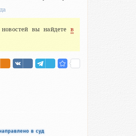
да
 новостей вы найдете
в
направлено в суд