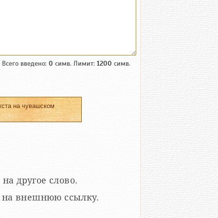
Всего введено:
0
симв. Лимит:
1200
симв.
кста на чувашском
.
 на другое слово.
кой на внешнюю ссылку.