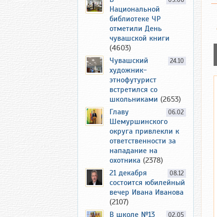
09.06
Национальной
библиотеке ЧР
отметили День
чувашской книги
(4603)
Чувашский
24.10
художник-
этнофутурист
встретился со
школьниками
(2653)
Главу
06.02
Шемуршинского
округа привлекли к
ответственности за
нападание на
охотника
(2378)
21 декабря
08.12
состоится юбилейный
вечер Ивана Иванова
(2107)
В школе №13
02.05