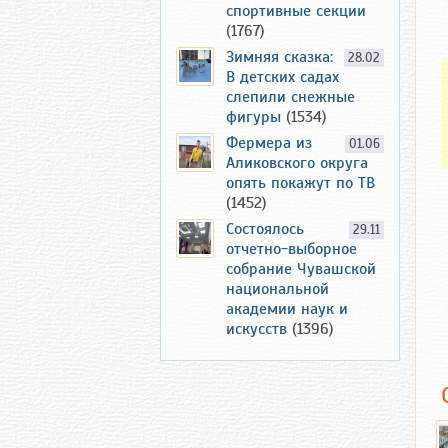
спортивные секции
(1767)
Зимняя сказка:
28.02
В детских садах
слепили снежные
фигуры
(1534)
Фермера из
01.06
Аликовского округа
опять покажут по ТВ
(1452)
Состоялось
29.11
отчетно-выборное
собрание Чувашской
национальной
академии наук и
искусств
(1396)