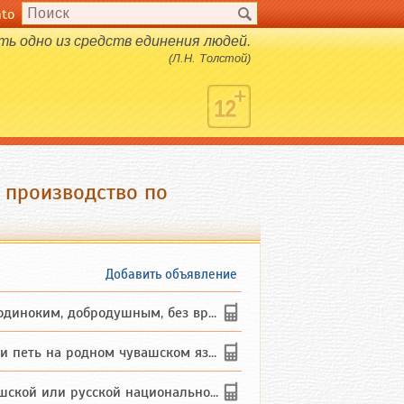
nto
ть одно из средств единения людей.
(Л.Н. Толстой)
 производство по
Добавить объявление
ким, добродушным, без вредных ...
петь на родном чувашском языке
 или русской национальности дл...