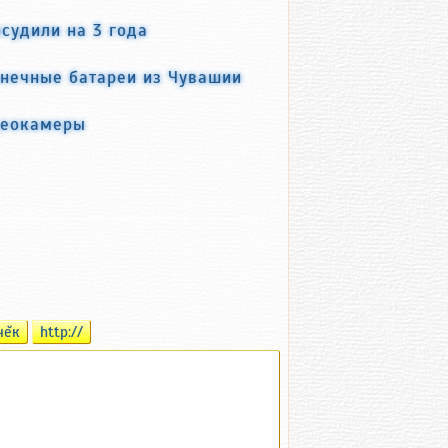
судили на 3 года
лнечные батареи из Чувашии
деокамеры
чĕк
http://