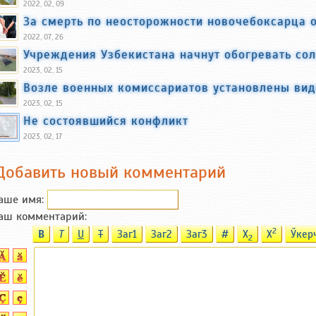
2022, 02, 09
За смерть по неосторожности новочебоксарца о
2022, 07, 26
Учреждения Узбекистана начнут обогревать со
2023, 02, 15
Возле военных комиссариатов установлены ви
2023, 02, 15
Не состоявшийся конфликт
2023, 02, 17
Добавить новый комментарий
аше имя:
аш комментарий:
2
B
T
U
T
Заг1
Заг2
Заг3
#
X
X
Ӳкер
2