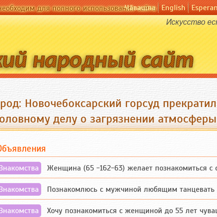
Чӑвашла
English
Espera
необходим для полного использования сайта
Искусство ес
ород: Новочебоксарский горсуд прекратил
головному делу о загрязнении атмосферы
Объявления
Знакомства
Женщина (65 -162-63) желает познакомиться с одино
Знакомства
Познакомлюсь с мужчиной любящим танцевать и 
Знакомства
Хочу познакомиться с женщиной до 55 лет чувашской