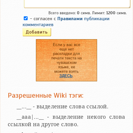
Всего введено:
0
симв. Лимит:
1200
симв.
- согласен с
Правилами
публикации
комментариев
Если у вас все
еще нет
раскладки для
печати текста на
чувашском
языке, ее
можете взять
ЗДЕСЬ
.
Разрешенные Wiki тэги:
__...__ - выделение слова ссылой.
__aaa|...__ - выделение некого слова
ссылкой на другое слово.