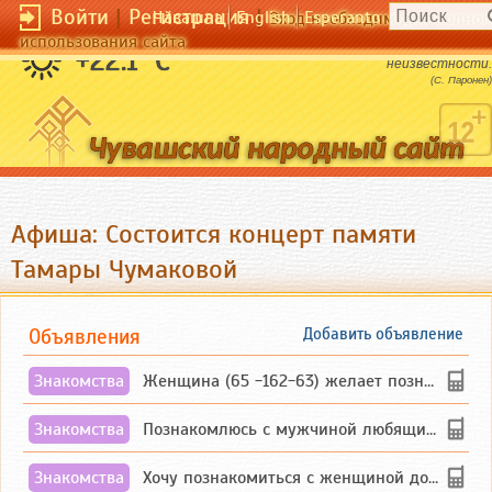
Войти
|
Регистрация
|
Чӑвашла
English
Esperanto
Вход необходим для полног
использования сайта
Знание - это препятствие на пути
+22.1 °C
неизвестности.
(С. Паронен)
Афиша: Состоится концерт памяти
Тамары Чумаковой
Объявления
Добавить объявление
Знакомства
Женщина (65 -162-63) желает познакомиться с одиноким, добродушным, без вредных ...
Знакомства
Познакомлюсь с мужчиной любящим танцевать и петь на родном чувашском языке
Знакомства
Хочу познакомиться с женщиной до 55 лет чувашской или русской национальности дл...