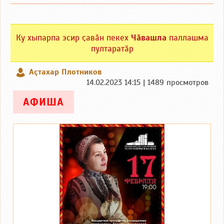
Ку хыпарпа эсир ҫавӑн пекех
Чӑвашла
паллашма
пултаратӑр
Аçтахар Плотников
14.02.2023 14:15 | 1489 просмотров
АФИША