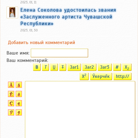
2023, 01, 11
Елена Соколова удостоилась звания
«Заслуженного артиста Чувашской
Республики»
2023, 01, 30
Добавить новый комментарий
Ваше имя:
Ваш комментарий:
B
T
U
T
Заг1
Заг2
Заг3
#
X
2
2
X
Ӳкерчĕк
http://