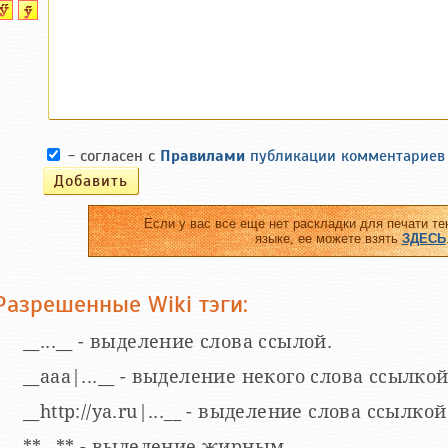
- согласен с
Правилами
публикации комментариев
Если у вас все еще нет раскладки для печати те
языке, ее можете взять
ЗДЕСЬ
Разрешенные Wiki тэги:
__...__ - выделение слова ссылой.
__aaa|...__ - выделение некого слова ссылкой
__http://ya.ru|...__ - выделение слова ссыл
**...** - выделение жирным.