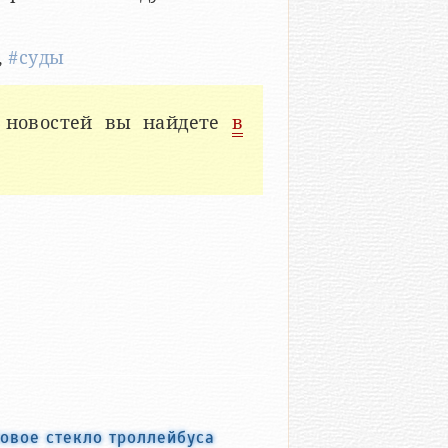
,
#суды
 новостей вы найдете
в
овое стекло троллейбуса