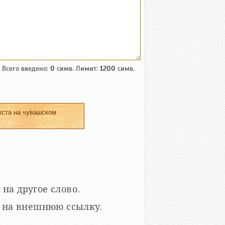
Всего введено:
0
симв. Лимит:
1200
симв.
кста на чувашском
.
 на другое слово.
кой на внешнюю ссылку.