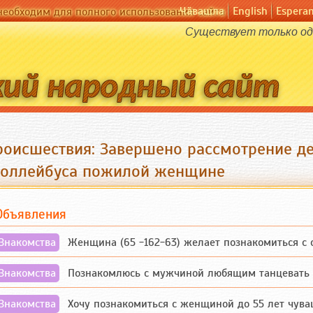
Чӑвашла
English
Espera
необходим для полного использования сайта
Существует только оди
роисшествия: Завершено рассмотрение д
роллейбуса пожилой женщине
Объявления
Знакомства
Женщина (65 -162-63) желает познакомиться с одино
Знакомства
Познакомлюсь с мужчиной любящим танцевать и 
Знакомства
Хочу познакомиться с женщиной до 55 лет чувашской