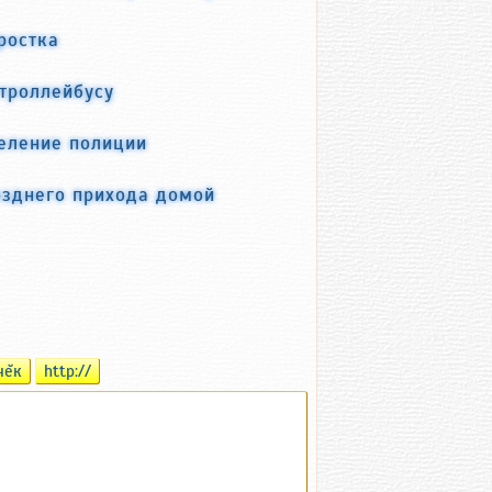
ростка
 троллейбусу
еление полиции
озднего прихода домой
чĕк
http://