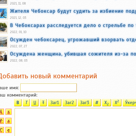
2021, 11, 08
Жителя Чебоксар будут судить за избиение под
2021, 12, 03
В Чебоксарах расследуется дело о стрельбе по
2022, 01, 10
Осужден чебоксарец, угрожавший взорвать отд
2022, 07, 27
Осуждена женщина, убившая сожителя из-за п
2022, 08, 03
Добавить новый комментарий
аше имя:
аш комментарий:
2
B
T
U
T
Заг1
Заг2
Заг3
#
X
X
Ӳкер
2