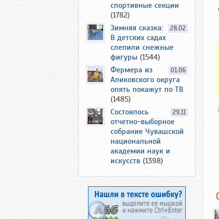
спортивные секции
(1782)
Зимняя сказка:
28.02
В детских садах
слепили снежные
фигуры
(1544)
Фермера из
01.06
Аликовского округа
опять покажут по ТВ
(1485)
Состоялось
29.11
отчетно-выборное
собрание Чувашской
национальной
академии наук и
искусств
(1398)