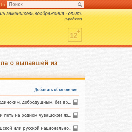
nto
н заменитель воображения - опыт.
(Бреджес)
ела о выпавшей из
Добавить объявление
ким, добродушным, без вредных ...
петь на родном чувашском языке
 или русской национальности дл...