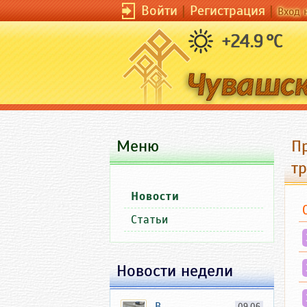
Войти
|
Регистрация
|
Вход 
+24.9 °C
Меню
П
т
Новости
Статьи
Новости недели
В