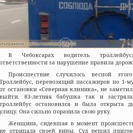
Изображение с сайта t.me/cheboksary_021
В Чебоксарах водитель троллейб
ответственности за нарушение правила дорож
Происшествие случилось весной этог
Троллейбус, перевозящий пассажиров по 1-
от остановки «Северная клиника», не заметил
выйти. 83-летняя бабушка так и застряла
троллейбус остановился и была открыта д
улицу. Она сильно поранила свою руку.
Женщина, сидевшая в момент происшеств
не отрицала своей вины. Суд решил пригов