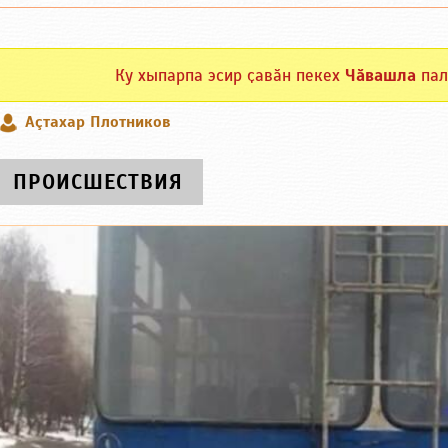
Ку хыпарпа эсир ҫавӑн пекех
Чӑвашла
пал
Аçтахар Плотников
ПРОИСШЕСТВИЯ