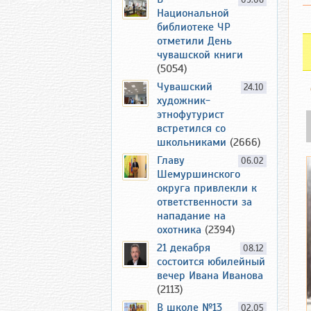
09.06
Национальной
библиотеке ЧР
отметили День
чувашской книги
(5054)
Чувашский
24.10
художник-
этнофутурист
встретился со
школьниками
(2666)
Главу
06.02
Шемуршинского
округа привлекли к
ответственности за
нападание на
охотника
(2394)
21 декабря
08.12
состоится юбилейный
вечер Ивана Иванова
(2113)
В школе №13
02.05