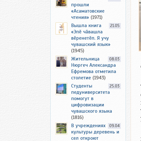
прошли
«Асаматовские
чтения»
(1971)
Вышла книга
21.05
«Эпӗ чӑвашла
вӗренетӗп. Я учу
чувашский язык»
(1945)
Жительница
08.03
Нюргеч Александра
Ефремова отметила
столетие
(1943)
Студенты
25.03
педуниверситета
помогут в
цифровизации
чувашского языка
(1816)
В учреждениях
09.04
культуры деревень и
сел откроют