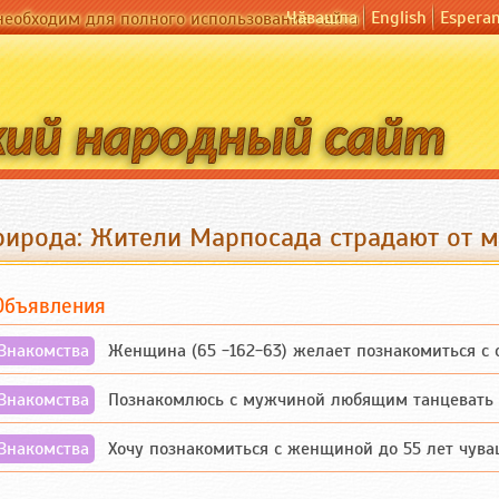
Чӑвашла
English
Espera
необходим для полного использования сайта
рирода: Жители Марпосада страдают от 
Объявления
Знакомства
Женщина (65 -162-63) желает познакомиться с одино
Знакомства
Познакомлюсь с мужчиной любящим танцевать и 
Знакомства
Хочу познакомиться с женщиной до 55 лет чувашской