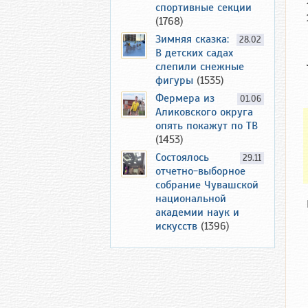
спортивные секции
(1768)
Зимняя сказка:
28.02
В детских садах
слепили снежные
фигуры
(1535)
Фермера из
01.06
Аликовского округа
опять покажут по ТВ
(1453)
Состоялось
29.11
отчетно-выборное
собрание Чувашской
национальной
академии наук и
искусств
(1396)