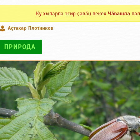
Ку хыпарпа эсир ҫавӑн пекех
Чӑвашла
пал
Аçтахар Плотников
ПРИРОДА