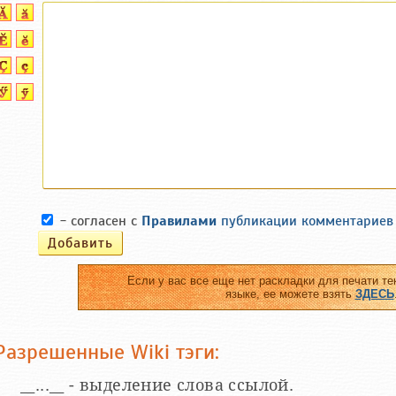
- согласен с
Правилами
публикации комментариев
Если у вас все еще нет раскладки для печати те
языке, ее можете взять
ЗДЕСЬ
Разрешенные Wiki тэги:
__...__ - выделение слова ссылой.