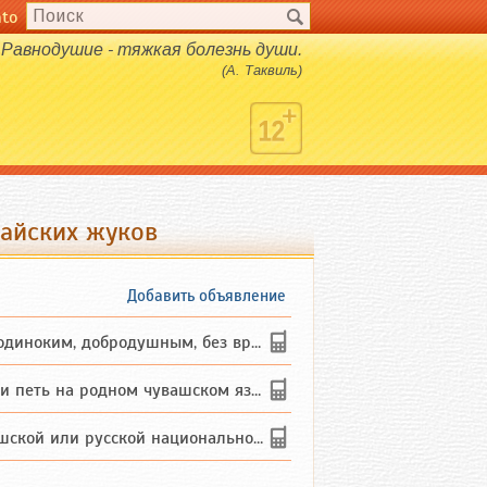
nto
Равнодушие - тяжкая болезнь души.
(А. Таквиль)
майских жуков
Добавить объявление
ким, добродушным, без вредных ...
петь на родном чувашском языке
 или русской национальности дл...