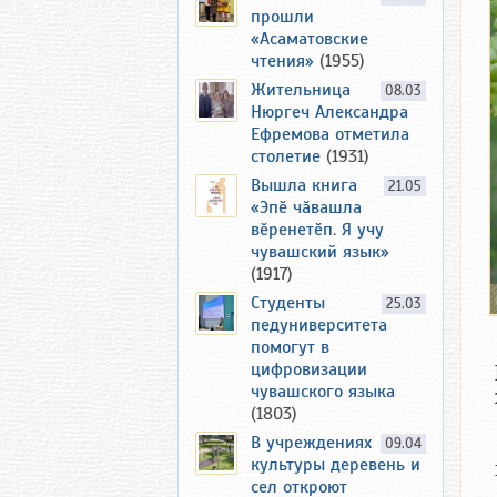
прошли
«Асаматовские
чтения»
(1955)
Жительница
08.03
Нюргеч Александра
Ефремова отметила
столетие
(1931)
Вышла книга
21.05
«Эпӗ чӑвашла
вӗренетӗп. Я учу
чувашский язык»
(1917)
Студенты
25.03
педуниверситета
помогут в
цифровизации
чувашского языка
(1803)
В учреждениях
09.04
культуры деревень и
сел откроют