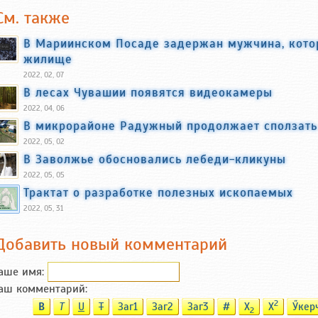
См. также
В Мариинском Посаде задержан мужчина, кото
жилище
2022, 02, 07
В лесах Чувашии появятся видеокамеры
2022, 04, 06
В микрорайоне Радужный продолжает сползать 
2022, 05, 02
В Заволжье обосновались лебеди-кликуны
2022, 05, 05
Трактат о разработке полезных ископаемых
2022, 05, 31
Добавить новый комментарий
аше имя:
аш комментарий:
2
B
T
U
T
Заг1
Заг2
Заг3
#
X
X
Ӳкер
2