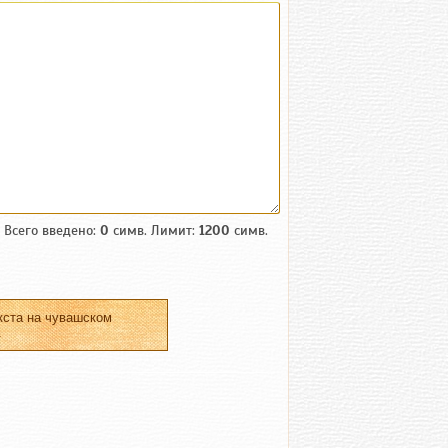
Всего введено:
0
симв. Лимит:
1200
симв.
кста на чувашском
.