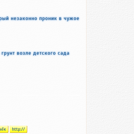
рый незаконно проник в чужое
грунт возле детского сада
чĕк
http://