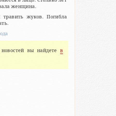
азала женщина.
 травить жуков. Погибла
ать.
ода
 новостей вы найдете
в