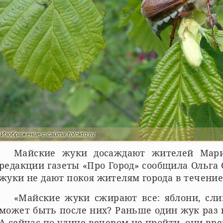
Изображение с сайта fotokto.ru
Майские жуки досаждают жителей Мари
редакции газеты «Про Город» сообщила Ольга 
жуки не дают покоя жителям города в течение 
«Майские жуки сжирают все: яблони, сл
может быть после них? Раньше один жук раз в
А сейчас по улице вечером не пройти, они вре