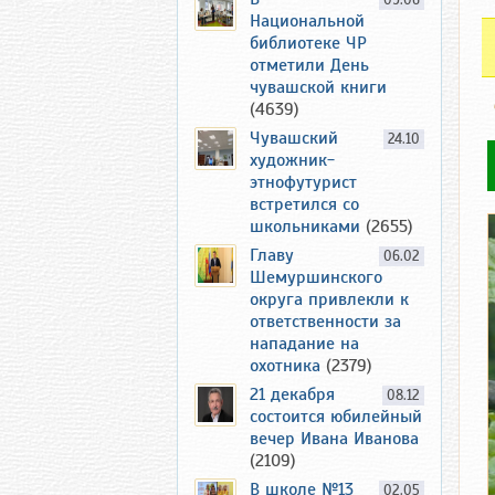
09.06
Национальной
библиотеке ЧР
отметили День
чувашской книги
(4639)
Чувашский
24.10
художник-
этнофутурист
встретился со
школьниками
(2655)
Главу
06.02
Шемуршинского
округа привлекли к
ответственности за
нападание на
охотника
(2379)
21 декабря
08.12
состоится юбилейный
вечер Ивана Иванова
(2109)
В школе №13
02.05