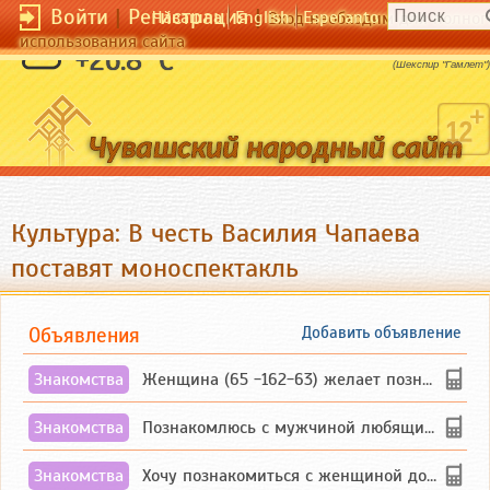
Войти
|
Регистрация
|
Чӑвашла
English
Esperanto
Вход необходим для полног
использования сайта
Хитрая речь сидит в глухом ухе.
+26.8 °C
(Шекспир "Гамлет")
Культура: В честь Василия Чапаева
поставят моноспектакль
Объявления
Добавить объявление
Знакомства
Женщина (65 -162-63) желает познакомиться с одиноким, добродушным, без вредных ...
Знакомства
Познакомлюсь с мужчиной любящим танцевать и петь на родном чувашском языке
Знакомства
Хочу познакомиться с женщиной до 55 лет чувашской или русской национальности дл...