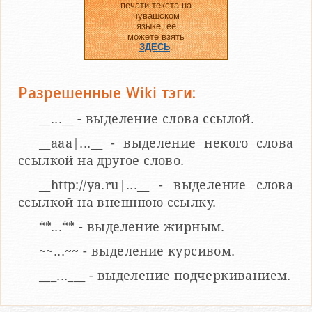
печати текста на
чувашском
языке, ее
можете взять
ЗДЕСЬ
.
Разрешенные Wiki тэги:
__...__ - выделение слова ссылой.
__aaa|...__ - выделение некого слова
ссылкой на другое слово.
__http://ya.ru|...__ - выделение слова
ссылкой на внешнюю ссылку.
**...** - выделение жирным.
~~...~~ - выделение курсивом.
___...___ - выделение подчеркиванием.