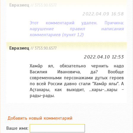
Евразиец
// 3753.90.6577
2022.04.09 16:58
Этот комментарий удален. Причина:
нарушение правил написания
комментариев (пункт 1.2)
Евразиец
// 3753.90.6577
2022.04.10 12:53
Хамăр ял, обязательно чернить надо
Василия Ивановича, да? Вообще
современными персонажами дутых героев
по всей России давно стали "Хамăр ялы". А
Аçтахары, как выходит, ...хары-...хары -
рады-рады.
Добавить новый комментарий
Ваше имя: