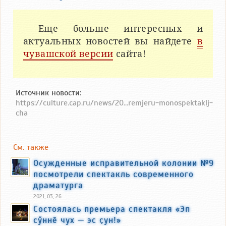
Еще больше интересных и
актуальных новостей вы найдете
в
чувашской версии
сайта!
Источник новости:
https://culture.cap.ru/news/20...remjeru-monospektaklj-
cha
См. также
Осужденные исправительной колонии №9
посмотрели спектакль современного
драматурга
2021, 03, 26
Состоялась премьера спектакля «Эп
сӳннӗ чух — эс ҫун!»