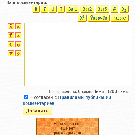
Ваш комментарий:
B
T
U
T
Заг1
Заг2
Заг3
#
X
2
2
X
Ӳкерчĕк
http://
Всего введено:
0
симв. Лимит:
1200
симв.
- согласен с
Правилами
публикации
комментариев
Если у вас все
еще нет
раскладки для