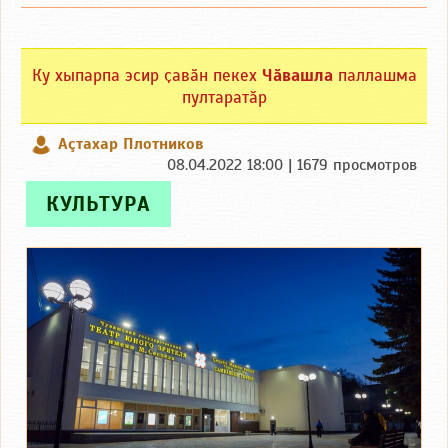
Ку хыпарпа эсир ҫавӑн пекех
Чӑвашла
паллашма
пултаратӑр
Аçтахар Плотников
08.04.2022 18:00 | 1679 просмотров
КУЛЬТУРА