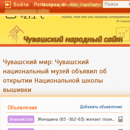
Войти
|
Регистрация
|
Чӑвашла
English
Esperanto
Вход необходим для полног
использования сайта
Поверхностные люди должны всегда
+27.1 °C
лгать, так как они лишены содержания.
(Ф.Ницше)
Чувашский мир: Чувашский
национальный музей объявил об
открытии Национальной школы
вышивки
Объявления
Добавить объявление
Знакомства
Женщина (65 -162-63) желает познакомиться с одиноким, добродушным, без вредных ...