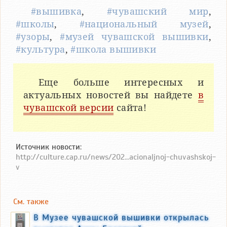
#вышивка
,
#чувашский мир
,
#школы
,
#национальный музей
,
#узоры
,
#музей чувашской вышивки
,
#культура
,
#школа вышивки
Еще больше интересных и
актуальных новостей вы найдете
в
чувашской версии
сайта!
Источник новости:
http://culture.cap.ru/news/202...acionaljnoj-chuvashskoj-
v
См. также
В Музее чувашской вышивки открылась