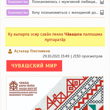
Знакомства
Познакомлюсь с мужчиной любящим танцевать и петь на родном чувашском языке
Знакомства
Хочу познакомиться с женщиной до 55 лет чувашской или русской национальности дл...
Ку хыпарпа эсир ҫавӑн пекех
Чӑвашла
паллашма
пултаратӑр
Аçтахар Плотников
29.10.2021 13:49 | 2130 просмотров
ЧУВАШСКИЙ МИР