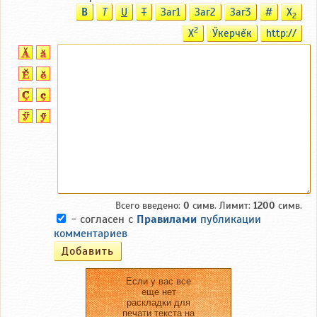
B
T
U
T
Заг1
Заг2
Заг3
#
X
2
2
X
Ӳкерчĕк
http://
Всего введено:
0
симв. Лимит:
1200
симв.
- согласен с
Правилами
публикации
комментариев
Если у вас все
еще нет
раскладки для
печати текста на