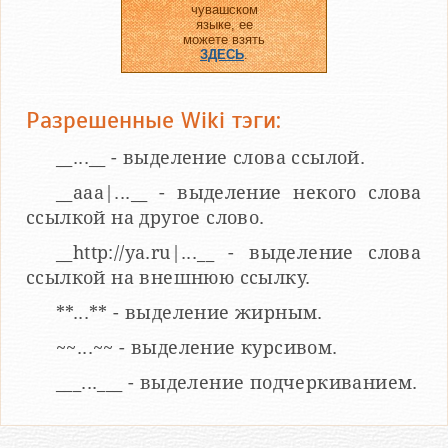
чувашском
языке, ее
можете взять
ЗДЕСЬ
.
Разрешенные Wiki тэги:
__...__ - выделение слова ссылой.
__aaa|...__ - выделение некого слова
ссылкой на другое слово.
__http://ya.ru|...__ - выделение слова
ссылкой на внешнюю ссылку.
**...** - выделение жирным.
~~...~~ - выделение курсивом.
___...___ - выделение подчеркиванием.